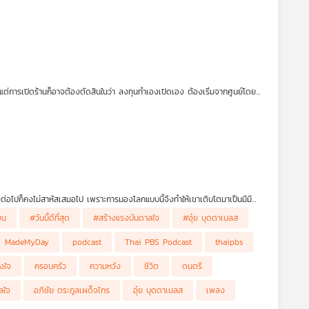
 แต่การเปิดร้านก็อาจต้องตัดสินในว่า ลงทุนทำเองเปิดเอง ต้องเริ่มจากศูนย์โดย
มาเปิด ข้อดีคือ สะดวกและมีฐานลูกค้าอยู่แล้ว แต่เงินลงทุนค่อนข้างสูง การเลือกซื้อ
แฟพิเศษไทย เล่าให้ฟังในรายการ เศรษฐกิจติดบ้าน ค่ะ
ครั้งต่อไปก็คงไม่สาหัสเสมอไป เพราะการมองโลกแบบนี้จึงทำให้เขาเติบโตมาเป็นมีมี
ซน
#วันนี้ดีที่สุด
#สร้างแรงบันดาลใจ
#อุ๋ย บุดดาเบลส
ะความสุขของเขาก็มักจะเริ่มต้นง่าย ๆ ด้วยคำที่ง่าย ๆ “ทำวันนี้ให้ดีที่สุด” เพียงแค่
MadeMyDay
podcast
Thai PBS Podcast
thaipbs
ังใจ
ครอบครัว
ความหวัง
ชีวิต
ดนตรี
ลใจ
อภิชัย ตระกูลเผด็จไกร
อุ๋ย บุดดาเบลส
เพลง