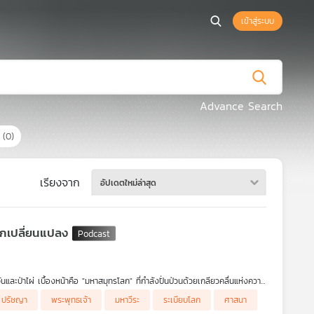
เข้าสู่ระบบ
Advance Search
ร
(0)
เรียงจาก
อัปเดตใหม่ล่าสุด
ลกเปลี่ยนแปลง
และป่าไผ่ เบื้องหน้าคือ "มหาสมุทรโลก" ที่กำลังปั่นป่วนด้วยเกลียวคลื่นแห่งความ
ญาของมหาบุรุษอย่าง โสเครติส, เพลโต, อริสโตเติล, ขงจื๊อ, เหล่าจื๊อ, มหาวีระ
ปรัชญา
พระพุทธเจ้า
มหาวีระ
ระเบียบโลก
ศาสนา
้อย่างสง่างามในกระแสโลกที่ซัดส่าย เชี่ยวกราก เราจะได้ยินมหาบุรุษเหล่านี้