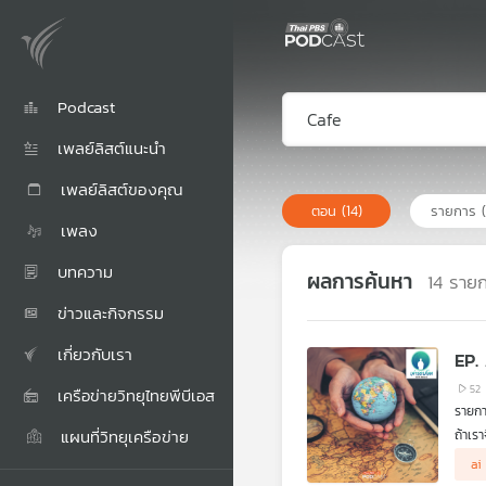
Podcast
เพลย์ลิสต์แนะนำ
เพลย์ลิสต์ของคุณ
ตอน
(14)
รายการ
เพลง
บทความ
ผลการค้นหา
14
ราย
ข่าวและกิจกรรม
เกี่ยวกับเรา
EP.
52
เครือข่ายวิทยุไทยพีบีเอส
รายกา
แผนที่วิทยุเครือข่าย
ถ้าเร
ขัดแย
ai
และ พ