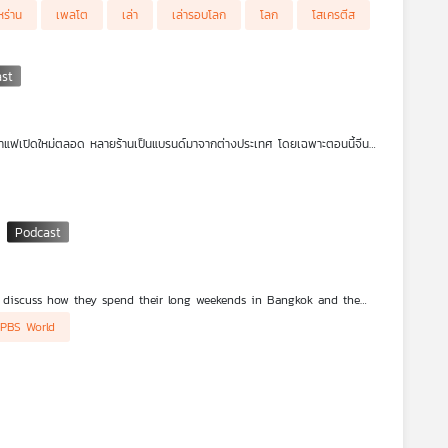
หร่าน
เพลโต
เล่า
เล่ารอบโลก
โลก
โสเครตีส
้านกาแฟเปิดใหม่ตลอด หลายร้านเป็นแบรนด์มาจากต่างประเทศ โดยเฉพาะตอนนี้จีน
ุ่มคนรุ่นใหม่ การเข้ามาของร้านกาแฟจีนจะกระทบกับธุรกิจกาแฟไทยมากเพียงใด ที่
กิจติดบ้าน ค่ะ
k
q discuss how they spend their long weekends in Bangkok and the
 PBS World