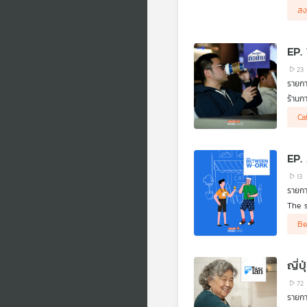
สนทนา
สง
EP.
23
รายกา
ร้านก
กำลัง
ดร.วิ
Ca
สำคัญ
13
รายก
The 
intri
Be
ญี่ป
72
รายกา