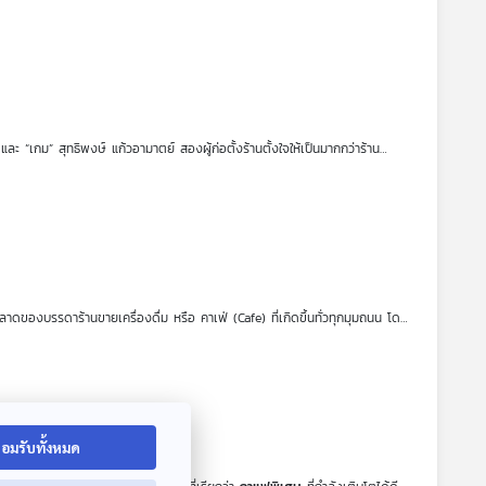
และ “เกม” สุทธิพงษ์ แก้วอามาตย์ สองผู้ก่อตั้งร้านตั้งใจให้เป็นมากกว่าร้าน
ม” การบริหารจัดการร้านหนังสือออนไลน์และหน้าร้านแบบออนไซต์ของทั้งคู่ การ
รื่องราวผ่านหนังสือและการอ่าน รวมถึงความสำคัญของร้านหนังสือกับการหล่อ
ลาดของบรรดาร้านขายเครื่องดื่ม หรือ คาเฟ่ (Cafe) ที่เกิดขึ้นทั่วทุกมุมถนน โดย
ือไม่ ที่สำคัญทำไมไม่ทำโปรซื้อ 5 แถม 1 บ้าง ดร.วิทย์ สิทธิเวคิน และ ไกด์ รัฐ
อมรับทั้งหมด