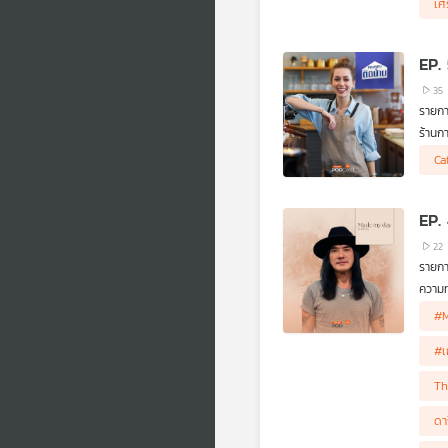
เศ
EP.
35
รายกา
ร้านก
ไม่รู้
Ca
แฟรนไ
EP. 
22
รายกา
ความท
ความส
#
การทำเ
#เ
นี้วัน
Th
ดา