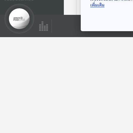
ธุรกิ
เพิ่มเติม
อีกด้
Ca
พิเศษ
EP. 
37
รายกา
ร้าน
ในธุร
Ca
ของคน
EP.
70
รายกา
นักศึ
พร้อม
กา
EP.
30
รายกา