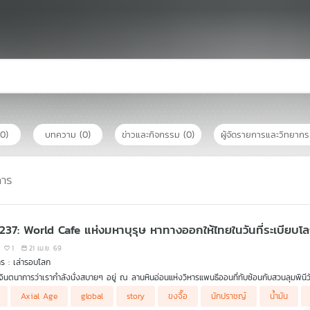
(0)
บทความ
(0)
ข่าวและกิจกรรม
(0)
ผู้จัดรายการและวิทยาก
การ
 237: World Cafe แห่งมหาบุรุษ หาทางออกให้ไทยในวันที่ระเบียบโ
1
21 เม.ย. 69
ร : เล่ารอบโลก
าจินตนาการว่าเรากำลังนั่งสบายๆ อยู่ ณ ลานหินอ่อนแห่งวิหารแพนธีออนที่ทับซ้อนกับสวนลุมพินีวัน
้ง และในสภาวะแห่ง multiverse นั้น เราสามารถใช้ปัญญาประดิษฐ์ เอาหลักธรรม วิธีคิด และ ปรัช
Axial Age
global
story
ขงจื๊อ
นักปราชญ์
น้ำมัน
ระพุทธเจ้า มานั่งสนทนาด้วยกันเพื่อวิเคราะห์หาแนวทางให้ประเทศไทยสามารถอยู่รอดและเดินหน้าได