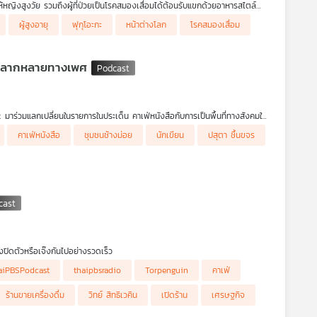
ห้หญิงสูงวัย รวมถึงผู้ที่ป่วยเป็นโรคสมองเสื่อมได้ต้อนรับแขกด้วยอาหารสไตล์
ผู้สูงอายุ
ฟุกุโอะกะ
หน้าต่างโลก
โรคสมองเสื่อม
ามหลากหลายทางเพศ
าร่วมแลกเปลี่ยนในรายการในประเด็น คาเฟ่หนังสือกับการเป็นพื้นที่ทางสังคมใน
ใช้เครื่องมือ และสร้างการมีส่วนร่วมกับผู้มาร้านหนังสืออย่างไร, เชียงใหม่
คาเฟ่หนังสือ
ชุมชนช้างม่อย
นักเขียน
ปสุตา ชื้นขจร
่อธุรกิจร้านหนังสือและคาเฟ่ จากนั้นคุณกิ่งและคุณมาย จะพาผู้ฟังเที่ยวไปตาม
นังสือแห่งนี้
้องปิดตัวหรือเจ๊งกันไปอย่างรวดเร็ว
วสวน ตกแต่งกันอย่างสวยงามมีเอกลักษณ์เฉพาะตัว ซึ่งเราจะเรียกกันสั้น ๆ ง่าย ๆ
aiPBSPodcast
thaipbsradio
Torpenguin
คาเฟ่
ิดอย่างไรให้อยู่ได้ยาวไม่เจ๊งไปกลางทาง เพราะตอนนี้หลายร้านไม่สามารถอยู่ในตลาด
ังในรายการ เศรษฐกิจติดบ้าน ค่ะ
ร้านขายเครื่องดื่ม
วิทย์ สิทธิเวคิน
เปิดร้าน
เศรษฐกิจ