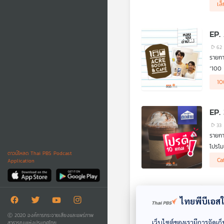
เล
EP.
62
รายกา
“100 
หนังส
#หลบม
10
ออกแบ
เลี้ยง
EP. 
33
รายกา
โปรโม
ดาวน์โหลด Thai PBS Podcast
เฉพา
Ca
Application
ศักดิ
EP.
ไทยพีบีเอสใช
21
รายกา
Ⓒ 2020 องค์การกระจายเสียงและแพร่ภาพ
เว็บไซต์ของเรามีการจัดเก็
สาธารณะแห่งประเทศไทย