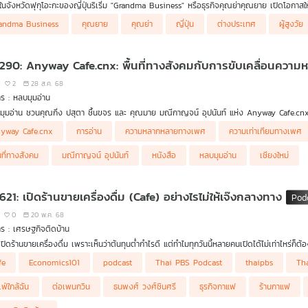
ทในจังหวัดฟุกุโอะกะของญี่ปุ่นริเริ่ม "Grandma Business" หรือธุรกิจคุณย่าคุณยาย เปิดโอกาสใ
มด
andma Business
คุณยาย
คุณย่า
ญี่ปุ่น
ต่างประเทศ
ผู้สูงวัย
 290: Anyway Cafe.cnx: พื้นที่ทางสังคมกับการขับเคลื่อนคว
2
28 ส.ค. 68
ร : หลบมุมอ่าน
ุมอ่าน ชวนคุณกิ่ง ปสุตา ชื้นขจร และ คุณมาย มณีกาญจน์ อุปนันท์ แห่ง Anyway Cafe.cnx ม
่างๆ โดยเฉพาะเรื่องความเท่าเทียมและความหลากหลายทางเพศ ว่ามีการทำกระบวนการเพื่อสื่อสาร การ
yway Cafe.cnx
การอ่าน
ความหลากหลายทางเพศ
ความเท่าเทียมทางเพศ
ปราบเซียนจริงหรือ แล้วร้านหนังสือแห่งนี้รับมืออย่างไร, Climate Change ส่งผลกระทบอย่างไรต
ังสือในเมืองเชียงใหม่ ที่เป็นแรงบันดาลใจให้กับทั้งคู่ รวมถึงชุมชนช้างม่อยซึ่งเป็นที่ตั้งของคาเฟ่ห
้นที่ทางสังคม
มณีกาญจน์ อุปนันท์
หนังสือ
หลบมุมอ่าน
เชียงใหม่
621: เปิดร้านขายเครื่องดื่ม (Cafe) อย่างไรไม่ให้เจ๊งกลางทาง
0
20 พ.ค. 68
ร : เศรษฐกิจติดบ้าน
ปิดร้านขายเครื่องดื่ม เพราะเห็นว่าต้นทุนต่ำกำไรดี แต่ทำไมทุกวันนี้หลายคนเปิดได้ไม่เท่าไหร่ก็ต
นนี้เดินไปมุมไหนก็มีร้านขายเครื่องดื่มให้เห็นอยู่ทุกมุมถนน ทั้งขนาดเล็ก กลาง หรือใหญ่แบบวิ
fe
Economics101
podcast
Thai PBS Podcast
thaipbs
Th
าเฟ่ (Cafe) ธุรกิจนี้ถูกมองว่าเป็นธุรกิจที่ทำกำไรได้สูงจึงทำให้หลายคนต้องการเปิดร้าน แต่จะเป
่งขันนี้ได้ ดร.วิทย์ สิทธิเวคิน และ คุณธนพงศ์ วงศ์ชินศรี เจ้าของเพจ Torpenguin เล่าให้ฟ
เฟ่ใกล้ฉัน
ต่อเพนกวิน
ธนพงศ์ วงศ์ชินศรี
ธุรกิจกาแฟ
ร้านกาแฟ