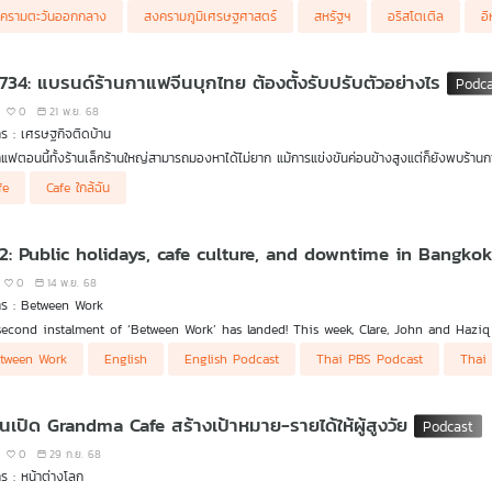
กันอย่างไรบ้าง
ครามตะวันออกกลาง
สงครามภูมิเศรษฐศาสตร์
สหรัฐฯ
อริสโตเติล
อิ
 734: แบรนด์ร้านกาแฟจีนบุกไทย ต้องตั้งรับปรับตัวอย่างไร
0
21 พ.ย. 68
ร : เศรษฐกิจติดบ้าน
าแฟตอนนี้ทั้งร้านเล็กร้านใหญ่สามารถมองหาได้ไม่ยาก แม้การแข่งขันค่อนข้างสูงแต่ก็ยังพบร
ขยายสาขาไปทั่วโลก ซึ่งรวมถึงไทยก็เป็นจุดหมายหนึ่งด้วย เพราะราคาไม่แพง มีกลยุทธ์เข้าถึงกล
ทย์ สิทธิเวคิน และ ณฉัฏฐ์ ธนพลองพงศ์ จากช่อง Toon Bluetamp เล่าให้ฟังในรายการ เศรษฐ
fe
Cafe ใกล้ฉัน
จะต้องตั้งรับและปรับตัวอย่างไร
EP. 2: Public holidays, cafe culture, and downtime in Bangko
0
14 พ.ย. 68
าร : Between Work
second instalment of ‘Between Work’ has landed! This week, Clare, John and Hazi
gues they find in Thailand’s cafe culture.
tween Work
English
English Podcast
Thai PBS Podcast
Thai
ุ่นเปิด Grandma Cafe สร้างเป้าหมาย-รายได้ให้ผู้สูงวัย
0
29 ก.ย. 68
ร : หน้าต่างโลก