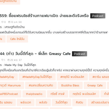
รษฐกิจติดบ้าน
 559: ซื้อแฟรนไซส์ร้านกาแฟมาเปิด ง่ายและดีจริงหรือ
0
13 ม.ค. 68
ร : เศรษฐกิจติดบ้าน
าแฟเป็นอีกหนึ่งเทรนด์ที่ได้รับความนิยมมากขึ้น บางแห่งสร้างบรรยากาศให้เป็นมากกว่าร้านกาแฟ
ว่าสิ่งที่ตัดสินใจทำดูหรือเปล่า ไม่รู้อีกนานไหมลูกค้าจึงจะรู้จัก หรือลงทุนซื้อแฟรนไซส์แบรนด์ดัง
fe
Cafe ใกล้ฉัน
ซส์ง่ายและดีจริงหรือ ดร.วิทย์ สิทธิเวคิน และ คุณณัฏฐ์รดา คุณะวิวัฒนานนท์ นายกสมาคมกา
44: (ทำ) วันนี้ดีที่สุด - พี่เล็ก Greasy Cafe
1
29 พ.ย. 67
ร : Made My Day วันนี้ดีที่สุด
ุกข์ก็เหมือนกับบทเรียนที่เข้ามาให้เราเรียนรู้แล้วก็จากไป หากเราผ่านความทุกข์นี้ได้ ความทุกข์
ุขในทุกสิ่ง
MadeMyDay
#MadeMyDayวันนี้ดีที่สุด
#กฤตินี พงษ์ธนเลิศ
#ดาริน แฮนเ
พลงที่เป็นเหมือนสิ่งที่ช่วยเยียวยาให้กับผู้ที่ได้ฟัง เป็นส่วนหนึ่งในทุกความรู้สึกของทุก ๆ คน แล
กตุวดี Marumura
#แลกเปลี่ยนความคิด
Buddha Bless
Greasy Cafe
นี้ก็ดีเพียงพอที่สุดแล้ว
aiPBSPodcast
thaipbsradio
กรีซซี่ คาเฟ่
กฤติณี พงษ์ธนเลิศ
กำล
ริน แฮแซน
พลังบวก
พลังใจ
วันนี้ดีที่สุด
ศิลปิน
สร้างแรงบันดา