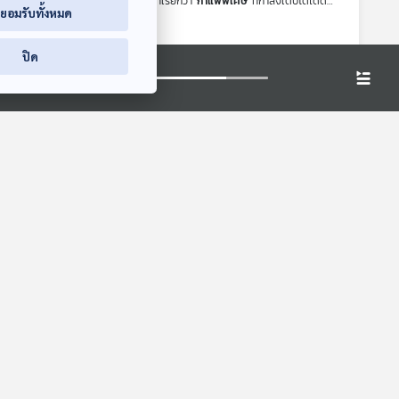
อย่างต่อเนื่อง โดยมีกาแฟประเภทหนึ่งที่เรียกว่า
กาแฟพิเศษ
ที่กำลังเติบโตได้ดี
่ยอมรับทั้งหมด
ย่างไร ดร.วิทย์ สิทธิเวคิน และ คุณณัฏฐ์รดา คุณวิวัฒนานนท์ นายกสมาคมกาแฟ
ปิด
ลดี วิวสวย ยิ่งเป็นจุดเด่นที่ช่วยเสริมให้ธุรกิจนี้ไปได้ดี แต่อีกด้านนี่เป็นหนึ่ง
อบคอบ แต่สำหรับร้านกาแฟที่อยู่ได้ยาวนาน อะไรคือปัจจัยที่นำไปสู่ความสำเร็จ
เล่าเรื่องนี้ให้ฟังในรายการ เศรษฐกิจติดบ้าน ค่ะ
ยาเขตปัตตานี
ยะลา หลังจากมีการคลายล็อคดาวน์ทำให้ธุรกิจคาเฟ่กลับมาครึกครื้นอีกครั้ง
ราะห์เเละแก้ปัญหา พลิกวิกฤตให้เป็นโอกาส