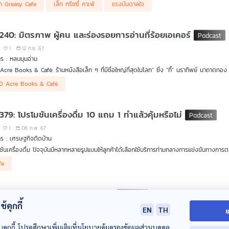
็ก Greasy Cafe
เล็ก กรีซซี่ คาเฟ่
แรงบันดาลใจ
 240: มิตรภาพ ผู้คน และร่องรอยการอ่านที่ร้อยเอเคอร์
1
12 ก.ย. 67
ร : หลบมุมอ่าน
Acre Books & Café: ร้านหนังสือเล็ก ๆ ที่มีชื่อใหญ่ที่สุดในโลก” ซึ่ง “กี้” นราทิพย์ นาถาดทอง 
ือ เพราะที่นี่ยังมีมิตรภาพ ผู้คน และร่องรอยการอ่านของทั้งคู่
ุมอ่าน จะพาผู้ฟังเดินเข้าไปทำความรู้จักกับพิพิธภัณฑ์การอ่านในห้องหนังสือสะสมของ “กี้&เก
0 Acre Books & Café
บกิจกรรมอย่างสม่ำเสมอเพื่อให้ร้านเป็นพื้นที่ทางความคิด แลกเปลี่ยนมุมมอง ให้คนได้มาแชร์เ
ชีวิตด้านใน
379: โปรโมชันเครื่องดื่ม 10 แถม 1 ทำแล้วคุ้มหรือไม่
1
08 ก.พ. 67
ร : เศรษฐกิจติดบ้าน
ชันเครื่องดื่ม ปัจจุบันมีหลากหลายรูปแบบให้ลูกค้าได้เลือกใช้บริการท่ามกลางการแข่งขันทางการต
ะการทำ
โปรโมชัน ซื้อ 10 แถม 1
ที่เห็นกันทั่วไป การที่ร้านทำโปรแบบนี้ออกมา ร้านได้อะไร มีกำไรหร
fe
์ สกุลวัชรอนันต์ เล่าให้ฟังในรายการ เศรษฐกิจติดบ้าน ค่ะ
 336: อนาคตกาแฟพิเศษของไทย
้คุกกี้
0
27 พ.ย. 66
EN
TH
ย
ร : เศรษฐกิจติดบ้าน
บคุกกี้ โปรดศึกษาเพิ่มเติมที่นโยบายคุ้มครองข้อมูลส่วนบุคคล