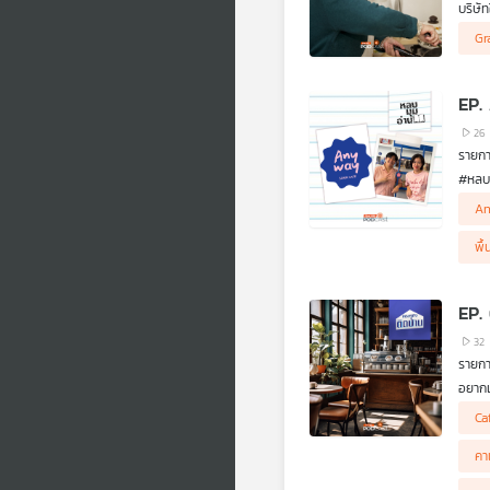
บริษั
โฮมเ
Gr
EP.
26
รายกา
#หลบม
มิติต
An
เมือง
ร้านหน
พื
EP. 
32
รายกา
อยากเ
ทุกวั
Ca
ว่า ค
การแข
คา