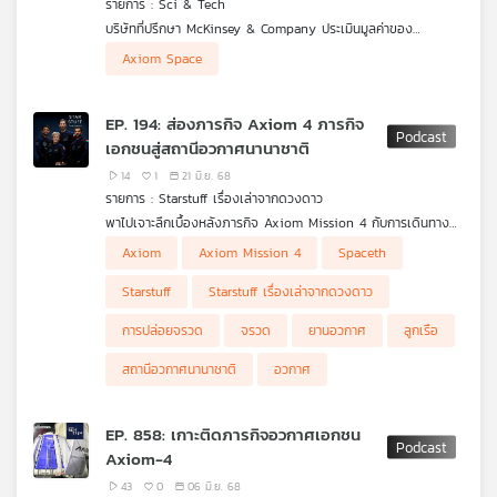
รายการ : Sci & Tech
คุณ
บริษัทที่ปรึกษา McKinsey & Company ประเมินมูลค่าของ
เศรษฐกิจอวกาศจะเติบโตขึ้นไปอีก 3 เท่าจากในปี 2023 ที่ 630 ล้าน
Axiom Space
ดอลลาร์สหรัฐฯ และเพิ่มขึ้นเป็นกว่า 1,800 ล้านดอลลาร์สหรัฐฯ ในปี
เพลง
2035 เมื่อดูจากปัจจุบันคงไม่ใช่เรื่องแปลกที่จะมีโอกาสเติบโตไปถึงขั้น
นั้นได้ แต่ปัจจัยอะไรที่ทำให้เติบโตเร็วภายใน 10 ปี แล้วไทยจะใช้โอกาส
EP. 194: ส่องภารกิจ Axiom 4 ภารกิจ
นี้เข้าสู่สนามได้อย่างไร และจะสามารถเป็นหัวแถวได้หรือไม่ ชวนคุย
เอกชนสู่สถานีอวกาศนานาชาติ
เรื่องนี้กับ เติ้ล - ณัฐนนท์ ดวงสูงเนิน จาก Spaceth.co
บทความ
14
1
21 มิ.ย. 68
รายการ : Starstuff เรื่องเล่าจากดวงดาว
พาไปเจาะลึกเบื้องหลังภารกิจ Axiom Mission 4 กับการเดินทาง
ของสี่ลูกเรือเอกชนที่จะสร้างประวัติศาสตร์ให้กับอินเดีย ฮังการี และ
Axiom
Axiom Mission 4
Spaceth
ข่าว
โปแลนด์ กับบรรยากาศการเลื่อนการปล่อยที่ทำให้ภารกิจยังคงไม่เกิด
และ
ขึ้น
Starstuff
Starstuff เรื่องเล่าจากดวงดาว
กิจกรรม
การปล่อยจรวด
จรวด
ยานอวกาศ
ลูกเรือ
สถานีอวกาศนานาชาติ
อวกาศ
เกี่ยว
กับ
EP. 858: เกาะติดภารกิจอวกาศเอกชน
เรา
Axiom-4
43
0
06 มิ.ย. 68