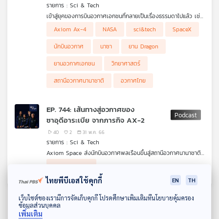
รายการ : Sci & Tech
เครือ
เข้าสู่ยุคของการบินอวกาศเอกชนที่กลายเป็นเรื่องธรรมดาไปแล้ว เช่น
ข่าย
เดียวกับครั้งนี้ในภารกิจ Axiom Ax-4 ครั้งที่ 4 ของบริษัทเอกชน
Axiom Ax-4
NASA
sci&tech
SpaceX
วิทยุ
แห่งนี้ที่จะส่งนักบินอวกาศพลเรือนไปยังสถานีอวกาศนานาชาติและใช้
ไทย
ชีวิตอยู่ในช่วงสั้น ๆ ด้วยการจ้างบริษัท SpaceX ส่งยาน Dragon
นักบินอวกาศ
นาซา
ยาน Dragon
ขึ้นไป ถึงแม้จะเป็นการส่งมนุษย์ขึ้นไปเหมือนกับทุกครั้ง แต่ที่น่าสนใจ
พี
นั้นคือนักบินอวกาศจากประเทศที่ไม่คุ้นเคย, การทดลอง, สิ่งของที่ส่ง
บี
ยานอวกาศเอกชน
วิทยาศาสตร์
ขึ้นไป รวมถึงมีไก่จากไทยขึ้นไปด้วย
เอส
สถานีอวกาศนานาชาติ
อวกาศไทย
EP. 744: เส้นทางสู่อวกาศของ
แผนที่
ซาอุดีอาระเบีย จากภารกิจ AX-2
วิทยุ
เครือ
40
2
31 พ.ค. 66
รายการ : Sci & Tech
ข่าย
Axiom Space ส่งนักบินอวกาศพลเรือนขึ้นสู่สถานีอวกาศนานาชาติ
เป็นครั้งที่ 2 ในภารกิจ AX-2 ด้วยยาน Crew Dragon ของ
Axiom Space
SpaceX นักบินอวกาศ 4 คน ประกอบด้วยชาวอเมริกัน 2 คน และ
จากซาอุดีอาระเบีย 2 คน หนึ่งในเป็นนักวิจัยสเต็มเซลล์ เป็นหญฺิงชาว
ไทยพีบีเอสใช้คุกกี้
EN
TH
ซาอุดีอาระเบียคนแรกที่ขึ้นสู่อวกาศด้วย รัฐบาลซาอุฯ จ่ายเงินสำหรับ
ดาวน์โหลด Thai PBS Podcast Application
ที่นั่งในการไปอยู่บน ISS ด้วยเที่ยวบินอวกาศเชิงพาณิชย์ครั้งนี้ มี
เว็บไซต์ของเรามีการจัดเก็บคุกกี้ โปรดศึกษาเพิ่มเติมที่นโยบายคุ้มครอง
ข้อมูลส่วนบุคคล
เรื่องราวอะไรซ่อนอยู่ บทบาทของชาติอาหรับที่ลุยโครงการอวกาศมาก
เพิ่มเติม
ขึ้นกำลังบอกอะไรกับโลกนี้ ชวนคุย เติ้ล - ณัฐนนท์ ดวงสูงเนิน จาก