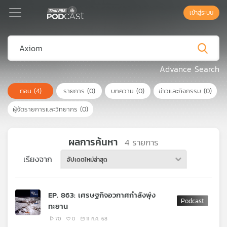
เข้าสู่ระบบ
Podcast
Advance Search
ตอน
(4)
รายการ
(0)
บทความ
(0)
ข่าวและกิจกรรม
(0)
เพล
ย์
ผู้จัดรายการและวิทยากร
(0)
ลิ
สต์
แนะนำ
ผลการค้นหา
4
รายการ
เรียงจาก
อัปเดตใหม่ล่าสุด
เพล
ย์
EP. 863: เศรษฐกิจอวกาศกำลังพุ่ง
ลิ
ทะยาน
สต์
ของ
70
0
11 ก.ค. 68