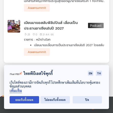
เอกสารสำคัญจากการประชุมสุดยอดผู้นำอาเซียนครั้งที่ 1 ที่จะกำหนด
คุณ
แนวทางการปฏิสัมพันธ์ของสมาชิกอาเซียนและคู่เจรจาต่อไปอีก
Aseansummit
ยาวนานมากกว่า 30 ปี มีรายละเอียดอย่างไร ไปติดตามกัน
เพลง
เมียนมาขอสลับฟิลิปปินส์ เลื่อนเป็น
ประธานอาเซียนในปี 2027
25
0
21 ส.ค. 66
บทความ
รายการ : หน้าต่างโลก
เมียนมาขอเลื่อนการเป็นประธานอาเซียนในปี 2027 โดยสลับ
ให้ฟิลิปปินส์ขึ้นมาทำหน้าที่แทน
Aseansummit
อินเดียระงับการส่งออกข้าวเป็นครั้งที่ 2 อาจกลายเป็นจุด
ข่าว
เริ่มต้นของวิกฤตอาหารโลกรอบใหม่
และ
กิจกรรม
ไทยพีบีเอสใช้คุกกี้
EN
TH
ดาวน์โหลด Thai PBS Podcast Application
เว็บไซต์ของเรามีการจัดเก็บคุกกี้ โปรดศึกษาเพิ่มเติมที่นโยบายคุ้มครอง
ข้อมูลส่วนบุคคล
เกี่ยว
เพิ่มเติม
กับ
เรา
ยอมรับทั้งหมด
ไม่ยอมรับทั้งหมด
ปิด
Ⓒ 2020 องค์การกระจายเสียงและแพร่ภาพสาธารณะแห่งประเทศไทย