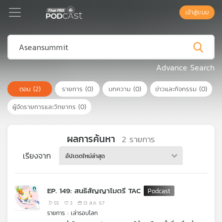
เข้าสู่ระบบ
Podcast
Advance Search
ตอน
(2)
รายการ
(0)
บทความ
(0)
ข่าวและกิจกรรม
(0)
เพล
ย์
ผู้จัดรายการและวิทยากร
(0)
ลิ
สต์
แนะนำ
ผลการค้นหา
2
รายการ
เรียงจาก
อัปเดตใหม่ล่าสุด
เพล
ย์
EP. 149: สนธิสัญญาไมตรี TAC
ลิ
สต์
55
3
13 ส.ค. 67
รายการ : เล่ารอบโลก
ของ