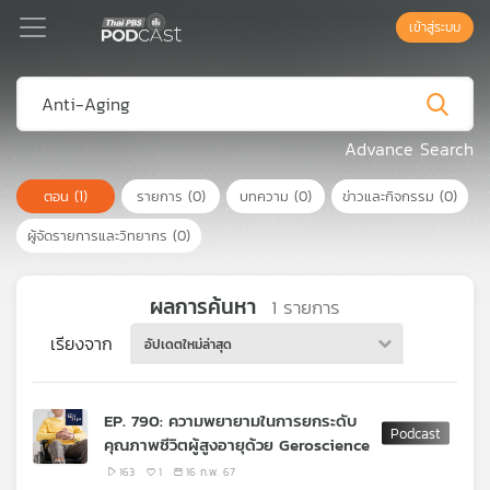
เข้าสู่ระบบ
Podcast
Advance Search
ตอน
(1)
รายการ
(0)
บทความ
(0)
ข่าวและกิจกรรม
(0)
เพล
ย์
ผู้จัดรายการและวิทยากร
(0)
ลิ
สต์
แนะนำ
ผลการค้นหา
1
รายการ
เรียงจาก
อัปเดตใหม่ล่าสุด
เพล
ย์
EP. 790: ความพยายามในการยกระดับ
ลิ
คุณภาพชีวิตผู้สูงอายุด้วย Geroscience
สต์
ของ
163
1
16 ก.พ. 67