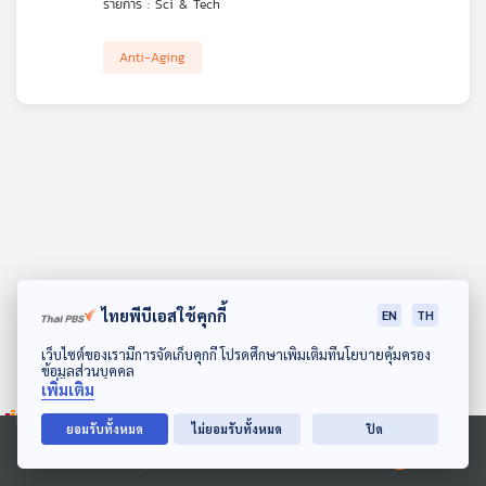
รายการ : Sci & Tech
คุณ
Anti-Aging
เพลง
บทความ
ข่าว
และ
กิจกรรม
ไทยพีบีเอสใช้คุกกี้
EN
TH
ดาวน์โหลด Thai PBS Podcast Application
เว็บไซต์ของเรามีการจัดเก็บคุกกี้ โปรดศึกษาเพิ่มเติมที่นโยบายคุ้มครอง
ข้อมูลส่วนบุคคล
เกี่ยว
เพิ่มเติม
กับ
เรา
ยอมรับทั้งหมด
ไม่ยอมรับทั้งหมด
ปิด
Ⓒ 2020 องค์การกระจายเสียงและแพร่ภาพสาธารณะแห่งประเทศไทย