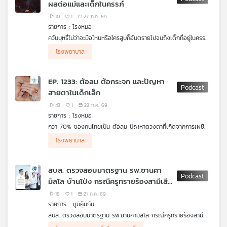
ผลต่อแม่และเด็กในครรภ์
วัย 5 วันยืนยันว่าเกิดจากภาวะป่วยรุนแรงตั้งแต่แรกเกิด
ฟังเสียงความทุกข์หัวอกพ่อแม่เด็ก
10
1
27 ก.ค. 69
ฟังเสียงแถลงของ ผอ.โรงพยาบาลอ่างทอง
รายการ : โรงหมอ
ฟังเสียง รองอธิบดีกรมสนับสนุนบริการสุขภาพ กรณีการติดกล้อง
ควันบุหรี่ไม่ว่าจะมือไหนหรือใครสูบก็อันตรายไปจนถึงเด็กที่อยู่ในครรภ์
วงจรปิดในห้อง ICU
ยิ่งคนที่สูบกำลังจะเป็นพ่อที่ต้องใกล้ชิดแม่หรือตัวแม่เอง เด็กก็ยิ่ง
โรงพยาบาล
.
เสี่ยงมากขึ้นจากประมาณสารพิษที่มีกว่า 7,000 ชนิดในบุหรี่เพียง 1
คิดก่อนเชื่อ
กับ ดร.แก้ว กังสดาลอำไพ นักพิษวิทยา กับ ชนาธิป
มวนที่ได้รับเข้าไป ยิ่งไตรมาสแรกของการตั้งครรภ์เสี่ยงมากที่จะเกิด
ไพรพงค์
การแท้ง หากรอดไปยังไตรมาสต่อไปจนคลอด ก็เสี่ยงต่อความผิด
EP. 1233: ต้อลม ต้อกระจก และปัญหา
ตอน ผลิตภัณฑ์เสริมอาหารที่มีเมลาโทนินซื้อมาใช้เองอันตรายหรือไม่
ปกติทางร่างกาย สติปัญญา และการเรียนรู้ในอนาคตของเด็กได้ แม่
สายตาในเด็กเล็ก
และเด็กในครรภ์ต้องเสี่ยงอะไรบ้าง รายการ โรงหมอ เล่าให้ฟังค่ะ
43
1
23 ก.ค. 69
รายการ : โรงหมอ
กว่า 70% ของคนไทยเป็น ต้อลม ปัญหาดวงตาที่เกิดจากการเผชิญ
กับสภาพอากาศในประเทศ ทั้งลมแรงและแดดจัดตลอดปี นอกจากนี้
โรงพยาบาล
อีกหนึ่งปัญหาดวงตาที่คนไทยและทั่วโลกทุกคนต้องเป็นแน่นอนและหนี
ไม่พ้นนั่นคือ ต้อกระจก ภาวะที่ทำให้การมองเห็นพล่ามัวลงเมื่ออายุ
มากขึ้น ปัญหาเหล่านี้จึงเป็นเรื่องจำเป็นอย่างมากที่ทุกคนจะต้องได้รับ
สบส. ตรวจสอบมาตรฐาน รพ.ซานคา
การตรวจดวงตาเป็นประจำทุกปี โดยเฉพาะคนที่มีอายุ 40 ปีขึ้นไป
มิลโล บ้านโป่ง กรณีครูทรายร้องสามีเสีย
สำหรับเด็กเล็กตั้งแต่แรกเกิด ดวงตาก็อาจมีปัญหาได้ แต่จะรู้หรือ
สังเกตได้อย่างไร ที่สำคัญแว่นกันแดดสีดำ ไม่ได้หมายความว่า
ชีวิต เหตุหมอไม่ตรวจคลื่นไฟฟ้าหัวใจ /
18
1
21 ก.ค. 69
กันแดดได้จริง เพราะอะไร รายการ โรงหมอ เล่าให้ฟังค่ะ
สาร PFAS หรือสารเคมีชั่วนิรันดร์ ใน
รายการ : ภูมิคุ้มกัน
อุปกรณ์กีฬา
สบส. ตรวจสอบมาตรฐาน รพ.ซานคามิลโล กรณีครูทรายร้องสามี
เสียชีวิต เหตุหมอไม่ตรวจคลื่นไฟฟ้าหัวใจ