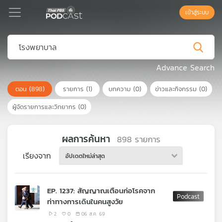
เข้าสู่ระบบ
Podcast
Advance Search
ตอน
(898)
รายการ
(1)
บทความ
(0)
ข่าวและกิจกรรม
(0)
เพล
ย์
ผู้จัดรายการและวิทยากร
(0)
ลิ
สต์
แนะนำ
ผลการค้นหา
898
รายการ
เรียงจาก
อัปเดตใหม่ล่าสุด
เพล
ย์
EP. 1237: สัญญาณเตือนก่อโรคจาก
ลิ
ท่าทางการเดินในคนสูงวัย
สต์
ของ
2
0
06 ส.ค. 69