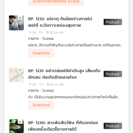
โรงพยาบาลซานคามิลโล จ.ราชบุรี
จากกรณีครูทรายร้องเรียนสามีมีอาการป่วยที่สงสัยว่าจะเป็นโรคเกี่ยว
กับหัวใจ ไปรักษาที่โรงพยาบาลซานคามิลโล บ้านโป่ง แต่ถูกแพทย์วัย
70 ปี ไม่ส่งตรวจคลื่นไฟฟ้าหัวใจและใช้คำพูดไม่ดี ไล่ให้กลับบ้าน จน
EP. 1232: แร่ธาตุ กินน้อยร่างกายไม่
สุดท้ายสามีเสียชีวิตเนื่องจากโรคเกี่ยวกับหัวใจ เจ้าหน้าที่จากกรม
พอใช้ ระวังภาวะพร่องสุขภาพ
สนับสนุนบริการสุขภาพ หรือ สบส. และเจ้าหน้าที่สำนักงาน
สาธารณสุขจังหวัดราชบุรี ได้เข้าตรวจสอบมาตรฐานรักษา
58
1
20 ก.ค. 69
.
รายการ : โรงหมอ
กฏหมายที่เกี่ยวข้องกับสถานพยาบาล กำหนดว่าอย่างไร
แร่ธาตุ มีความสำคัญกับระบบในร่างกายเป็นอย่างมาก แต่ปัญหาของ
ถ้าผลสอบสวนพบว่า สถานพยาบาลไม่รักษาตามมาตรฐาน จะมีบท
คนไทยมี 2 อย่างคือ กินไม่ถึงกับกินเกินจนล้น กินไม่ถึงก็ส่งผลให้
แร่ธาตุอะไรบ้างที่จำเป็นกับร่างกาย คนไทยยังกินน้อย แร่ธาตุสำคัญ
ลงโทษอย่างไร
โรงพยาบาล
ร่างกายทำงานและปกป้องไม่เต็มที่ หนึ่งในภาวะสำคัญที่เป็นสัญญาณ
อย่าง แมกนีเซียม ทำไมจำเป็น หากินได้จากที่ใดได้บ้าง แร่ธาตุอะไร
โรงพยาบาลซานคามิลโล จะชดเชยเยียวยาผู้เสียหายอย่างไร
เตือนในเรื่องนี้เรียกว่า Sub-optimal health หรือ ภาวะพร่อง
ช่วยขับและลดอาการบวมจากโซเดียม รายการ โรงหมอ เล่าให้ฟังค่ะ
ทราบว่าผู้เสียชีวิตมีสิทธิการรักษาประกันสังคมที่โรงพยาบาลนี้ด้วย
สุขภาพ เป็นภาวะที่ยังไม่เกิดโรคแต่กำลังจะเกิดโรคจากอาการต่าง ๆ
สิทธิการรักษาเจ็บป่วยฉุกเฉิน 72 ชั่วโมง หรือ สิทธิ UCEP อาการนี้
EP. 1231: อย่าปล่อยให้ค่าตับสูง เสี่ยงตับ
ซึ่งสังเกตุได้ตั้งแต่ตื่นนอนจนถึงกลางวัน เช่น ไม่สดชื่น ง่วงตลอด
เข้าข่ายหรือไม่
อักเสบ ก่อเกิดอีกหลายโรค
ทั้งวัน สมองไม่ปลอดโปร่ง มึนจนคิดงานไม่ออก ฯลฯ
ฟังจาก ทันตแพทย์อาคม ประดิษฐสุวรรณ รองอธิบดีกรม
สนับสนุนบริการสุขภาพ
122
1
16 ก.ค. 69
.
รายการ : โรงหมอ
กฎหมายที่เกี่ยวข้อง กรณีได้รับผลกระทบทางการแพทย์ ผู้บริโภคทำ
ตับ เป็นโรงงานอุตสาหกรรมขนาดใหญ่ของร่างกายทำหน้าที่ผลิต
อะไรได้บ้าง
สร้าง และควบคุม รวมถึงกำจัดคัดกรองของเสียออกจากร่างกาย
โรงพยาบาล
ฟังจาก คุณโสภณ หนูรัตน์ หัวหน้าฝ่ายคุ้มครอง และพิทักษ์สิทธิผู้
ทรงพลัง แข็งแรง แต่ก็อ่อนแอได้ในเวลาเดียวกัน จากพฤติกรรมการ
บริโภค สภาองค์กรของผูบริโภค
กินและใช้ชีวิต เวลาเกิดปัญหาเริ่มแรกตับไม่แสดงอาการอะไรให้รู้เลย
.
จะรู้อีกทีก็ต่อเมื่อตรวจคัดกรองสุขภาพ หรือแสดงอาการบางอย่าง
คิดก่อนเชื่อ กับ ดร.แก้ว กังสดาลอำไพ นักพิษวิทยา กับ ชนาธิป
EP. 1230: สารพัดสัตว์พิษ ที่กัดฉกต่อย
เมื่อเป็นมากแล้ว อย่างกรณีการเป็น #ตับอักเสบ แต่การจะไปถึงจุด
ไพรพงค์
เพียงครั้งเดียวก็อาจตายได้
นั้นได้จะต้องมีปัจจัยหรือตัวกระตุ้นใดเข้ามาเกี่ยวข้องบ้าง แล้วสิ่งที่
ตอน สาร PFAS หรือสารเคมีชั่วนิรันดร์ ในอุปกรณ์กีฬา