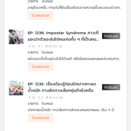
รายการ : โรงหมอ
คุณ
อายุยิ่งมากขึ้น การเดินก็ยิ่งเชื่องช้าลงตามความแข็งแรงของร่างกาย
จึงเป็นเรื่องสำคัญมากในการเสริมสร้างกล้ามเนื้อและกระดูกให้แข็ง
โรงพยาบาล
แรง แต่ก็ไม่อาจปฏิเสธความเจ็บป่วยที่อาจเกิดขึ้นได้ ท่าทางและการ
เพลง
เดินในคนสูงวัยที่ผิดปกติไปจากเดิม ก็เป็นหนึ่งในสัญญาณเตือนถึง
โรคหรือภาวะที่อาจเกิดขึ้นกับคนกลุ่มนี้ โดยเฉพาะความผิดปกติจาก
EP. 1236: Imposter Syndrome ภาวะที่
กระดูก กล้ามเนื้อ หรือความเจ็บปวดบางอย่างที่อาจนำไปสู่โรคร้าย
มองว่าตัวเองไม่ใช่คนเก่งทั้ง ๆ ที่เป็นคน
แรงได้ รายการ โรงหมอ เล่าให้ฟังค่ะ
เก่ง
บทความ
23
1
03 ส.ค. 69
รายการ : โรงหมอ
แม้งานจะสำเร็จลุล่วงไปได้ด้วยดี หรือมีผลตอบแทนผลประกอบการ
อยู่ในระดับผ่านเกณฑ์ ดี หรือดีมาก แต่บางคนกลับไม่ได้รู้สึกยินดีกับ
ทำไมภาวะนี้ทำให้คน ๆ หนึ่งรู้สึกว่าตัวเองไม่ได้เก่ง (ทั้ง ๆ ที่เก่ง)
โรงพยาบาล
ข่าว
สิ่งสำเร็จที่ทำไป แต่รู้สึกเฉย ๆ ไม่ได้ยินดี มองว่าที่ทำได้เพระโชค
หรือยินดีกับความสำเร็จ แล้วในยุคที่ AI เข้ามามีบทบาทในการทำงาน
และ
ชะตาช่วยมากกว่า แถมกลัวถูกคนอื่นจับได้ว่าตัวเองไม่ได้มีความ
คนเหล่านี้อาจต้องเผชิญกับความรู้สึกอะไรเพิ่มขึ้น แล้วคนกลุ่มนี้ควร
สามารถจริง ยิ่งในยุคที่มี AI เข้ามาเป็นตัวช่วยก็ยิ่งคิดหรือรู้สึกมากไป
ทำอย่างไร รายการ โรงหมอ เล่าให้ฟังค่ะ
กิจกรรม
EP. 1235: เรื่องต้องรู้ก่อนปักปากกาลด
กันใหญ่ นี่เรียกว่า "ภาวะ Imposter Syndrome"
น้ำหนัก ทางลัดทางเลือกหุ่นดีจริงหรือ
53
3
30 ก.ค. 69
เกี่ยว
รายการ : โรงหมอ
กับ
ปากกาลดน้ำหนัก ทางเลือกทางลัดของคนอยากผอม จริง ๆ มี
เรา
ประวัติยาวนานจากจุดเริ่มต้นการค้นพบสู่การพัฒนาปรับปรุงให้เป็นยา
โรงพยาบาล
รักษาเบาหวานชนิดที่ 2 ซึ่งพบว่าผลข้างเคียงของยาชนิดนี้คือ ทำให้ผู้
ป่วย "ผอมลง" กลายเป็นจุดขายทางการค้าในการโปรโมตเพื่อจูงใจ