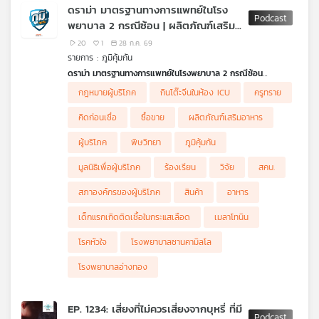
กลุ่มลูกค้าที่ต้องการลดความอ้วน ซึ่งจริง ๆ ความผอมที่ได้คือผล
ดราม่า มาตรฐานทางการแพทย์ในโรง
ข้างเคียงจากการใช้ยารักษาเบาหวานชนิดที่ 2 เท่านั้น ไม่ใช่ผล
เครือ
พยาบาล 2 กรณีซ้อน | ผลิตภัณฑ์เสริม
โดยตรงจากตัวยา แต่มีเรื่องที่คนอยากใช้ต้องรู้ให้มากกว่านี้คือผลจาก
ข่าย
การฉีดที่อาจทำให้ไม่ได้รู้สึกโสภาสถาพรจากยาชนิดนี้เลย และที่สำคัญ
อาหารที่มีเมลาโทนินซื้อมาใช้เองอันตราย
20
1
28 ก.ค. 69
วิทยุ
ห้ามหาซื้อเอง แพทย์ต้องสั่งเท่านั้น ถ้าซื้อมาจากออนไลน์ทำไมการันตี
หรือไม่
รายการ : ภูมิคุ้มกัน
ไทย
ได้เลยว่า "ปลอม 100%" รายการ โรงหมอ เล่าให้ฟังค่ะ
ดราม่า มาตรฐานทางการแพทย์ในโรงพยาบาล 2 กรณีซ้อน
พี
กรณีที่ครูทรายพาสามีมีอาการเจ็บร้าวตั้งแต่นิ้วจนถึงหน้าอก หัวใจ
บี
กฎหมายผู้บริโภค
กินโต๊ะจีนในห้อง ICU
ครูทราย
เหงื่อแตกพลั๊ก สงสัยว่าจะเป็นโรคเกี่ยวกับหัวใจไปรักษาที่โรง
เอส
พยาบาลซานคามิลโลบ้านโป่ง เป็น รพ.ตามสิทธิประกันสังคม แต่หมอ
คิดก่อนเชื่อ
ซื้อขาย
ผลิตภัณฑ์เสริมอาหาร
ไม่ส่งส่งตรวจคลื่นไฟฟ้าหัวใจ และไล่กลับบ้าน ต่อมาสามีเสียชีวิต
เพราะเส้นเลือดหัวใจตีบ 2 เส้น ได้เข้าชี้แจงข้อเท็จจริงต่อคณะ
ผู้บริโภค
พิษวิทยา
ภูมิคุ้มกัน
อนุกรรมการแพทยสภา เรียกร้องความเป็นธรรมเชื่อหากสามีได้รับการ
แผนที่
รักษาที่เหมาะสมอาจไม่เสียชีวิต พร้อมหวังให้คดีนี้เป็นจุดเริ่มต้นในการ
มูลนิธิเพื่อผู้บริโภค
ร้องเรียน
วิจัย
สคบ.
ยกระดับมาตรฐานการรักษาพยาบาล ขณะที่โรงพยาบาลติดต่อขอไกล่
วิทยุ
เกลี่ยผ่าน สบส. วันที่ 7 สิงหาคม 69
สภาองค์กรของผู้บริโภค
สินค้า
อาหาร
เครือ
.
ข่าย
ฟังเสียง ครูทราย นางสาวเบญญาภรณ์ พานเพชร
เด็กแรกเกิดติดเชื้อในกระแสเลือด
เมลาโทนิน
ประกันสังคมเยียวยากรณีนี้อย่างไร
.
โรคหัวใจ
โรงพยาบาลซานคามิลโล
อีกกรณี คือดราม่าพ่อแม่เด็กเพิ่งคลอด 5 วัน อยู่ในห้อง ICU เด็ก
โรงพยาบาลอ่างทอง ติดเชื้อในกระแสเลือดเสียชีวิต
พ่อแม่เด็กสงสัย
โรงพยาบาลอ่างทอง
สาเหตุว่ามาจากที่มีจัดเลี้ยงอาหารโต๊ะจีนในห้องไอซียูเด็ก (NICU)
หรือไม่ จนเกิดจากกระแสวิพากษ์วิจารณ์อย่างหนัก ซึ่งกระทรวง
สาธารณสุขและทางโรงพยาบาลได้ยอมรับว่าไม่เหมาะสม และตั้ง
EP. 1234: เสี่ยงที่ไม่ควรเสี่ยงจากบุหรี่ ที่มี
กรรมการสอบสวนข้อเท็จจริงแล้ว ส่วนสาเหตุการเสียชีวิตของทารก