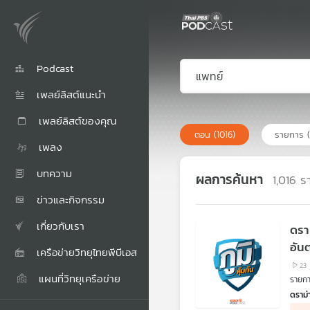
Podcast
เพลย์ลิสต์แนะนำ
เพลย์ลิสต์ของคุณ
ตอน
(1016)
รายการ
เพลง
บทความ
ผลการค้นหา
1,016
ร
ข่าวและกิจกรรม
เกี่ยวกับเรา
ดรา
อัน
เครือข่ายวิทยุไทยพีบีเอส
23
แผนที่วิทยุเครือข่าย
รายการ
ดราม
กรณีท