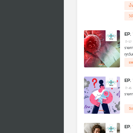
ขึ้น
น้
ฟังก
.
วิจ
มพบ.แ
พยาบา
เป็นท
EP.
.
ผู้เส
57
ฟังจา
รายก
.
ทุกวั
น้ำมะ
ชนิดม
คืบหน
แพ
ซึ่งเ
กฎหมา
ที่เสี
.
นอกจา
EP.
ฟังเส
45
จาก 
.
รายก
คิดก่อ
ตอน น
จิ
EP.