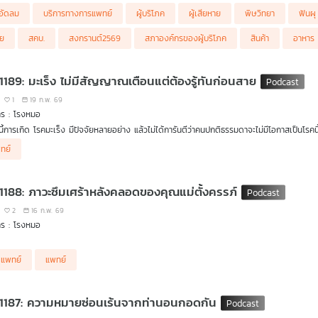
ำอัดลม
บริการทางการแพทย์
ผู้บริโภค
ผู้เสียหาย
พิษวิทยา
ฟันผุ
ารสำรวจความคิดเห็นของประชาชนในช่วงเทศกาลสงกรานต์
ัย
สคบ.
สงกรานต์2569
สภาองค์กรของผู้บริโภค
สินค้า
อาหาร
นะ ผู้เสียหายจากบริการทางการแพทย์ยื่นร้องเรียกค่าเสียหายฐานละเมิดหากได้รับอันตรายสาหั
ลด่านช้าง จ.สุพรรณบุรี ใช้ยาแก้แพ้สำหรับเด็กอายุ 9 เดือน มาฉีดให้ทารกวัย 1 เดือนที่มาเข้าร
ารกวัยเพียง 1 เดือน ถึงแม้ไม่พบความเสียหายถาวรต่อร่างกาย และยาหมดฤทธิ์แล้ว แต่ก็เกิ
 1189: มะเร็ง ไม่มีสัญญาณเตือนแต่ต้องรู้ทันก่อนสาย
ียหายจะเรียกร้องการชดเชยเยียวยาอย่างไร
1
19 ก.พ. 69
ก คุณณัฐวดี เต็งพานิชกุล ทนายความ มูลนิธิเพื่อผู้บริโภค
าร : โรงหมอ
นนี้การเกิด โรคมะเร็ง มีปัจจัยหลายอย่าง แล้วไม่ได้การันตีว่าคนปกติธรรมดาจะไม่มีโอกาสเป็นโร
พร้าวปลอม ใช้น้ำบาดาลผสมสารแต่งกลิ่น โรงงานไม่ผ่านเกณฑ์ GMP
ากขึ้น ด้วยวิถีและพฤติกรรมการใช้ชีวิต พฤติกรรมการกิน สภาพและสิ่งแวดล้อมที่เปลี่ยนและโหดม
้าปัญหาการปลอมปนน้ำมะพร้าว เจ้าหน้าที่ได้เข้าตรวจค้นสถานที่ผลิตน้ำมะพร้าว 2 แห่งใน จ.ส
ทย์
ป็นระยะท้ายของโรค เว้นเสียแต่ไปตรวจพบเจอโดยบังเอิญจากการตรวจสุขภาพ แต่เราจะรู้ล่วงหน้า
ยด้านการขออนุญาตประกอบกิจการที่เป็นอันตรายต่อสุขภาพ จึงได้ดำเนินคดีตามกฎหมาย
ยเวลาชีวิตมากที่สุด รายการ โรงหมอ เล่าให้ฟังค่ะ
กปัญหาราคามะพร้าวหน้าสวนตกต่ำแล้ว ชาวสวนมะพร้าวยังต้องเจอปัญหาน้ำมะพร้าวปลอมซ้ำเ
 1188: ภาวะซึมเศร้าหลังคลอดของคุณแม่ตั้งครรภ์
ียงสะท้อนช่วยแก้ปัญหาและคำแนะนำเลือกซื้อน้ำมะพร้าว
2
16 ก.พ. 69
คุณจรัญ เจริญทรัพย์ นายกสมาคมมะพร้าวน้ำหอมไทย
าร : โรงหมอ
นเชื่อ
กับ ดร.แก้ว กังสดาลอำไพ นักพิษวิทยา กับ ชนาธิป ไพรพงค์
้ำอัดลมทำให้ฟันผุ
ตแพทย์
แพทย์
 1187: ความหมายซ่อนเร้นจากท่านอนกอดกัน