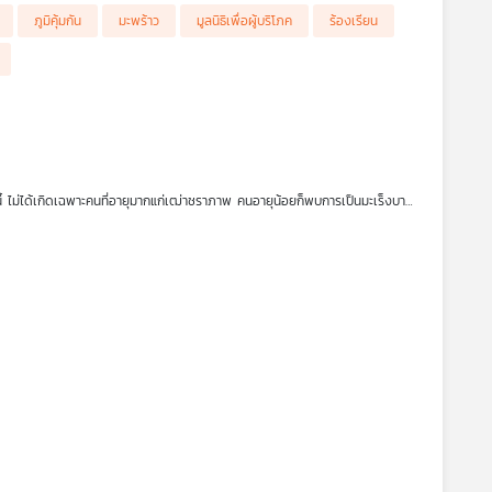
ภูมิคุ้มกัน
มะพร้าว
มูลนิธิเพื่อผู้บริโภค
ร้องเรียน
สและถึงแก่ชีวิต สามารถเอาผิดทางคดีอาญาได้
จากกรณีเจ้าหน้าที่พยาบาล โรง
ับรักษาด้วยอาการ "ปอดติดเชื้อ" ส่งผลให้เด็กมีอาการง่วงซึมและนิ่งไป เนื่องจาก
ดกระแสความกังวลในสังคมเกี่ยวกับมาตรฐานความปลอดภัยในการรักษาพยาบาล
คนี้ ไม่ได้เกิดเฉพาะคนที่อายุมากแก่เฒ่าชราภาพ คนอายุน้อยก็พบการเป็นมะเร็งบาง
ากขึ้น เป็นโรคที่ไม่แสดงอาการอะไรออกมาเลยจนกว่าจะเข้าสู่ระยะที่ 3 หรือ 4
มุทรสงคราม พบว่า ทั้งสองแห่ง “ไม่ผ่าน” เกณฑ์มาตรฐาน GMP และยังฝ่าฝืน
จากสัญญาณบางอย่างก่อนได้หรือไม่ การรักษาปัจจุบันมีกี่วิธี แล้วทำไมเป็นโรค
ติมอีก