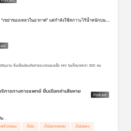
“เขย่าของเหลวในอวกาศ” แต่กำลังใช้สภาวะไร้น้ำหนักบน
าและสารอาหารทางการแพทย์
พฤติกรรมบางอย่าง การทดลองในอวกาศจึงกลายเป็นเหมือนการ
ย่างจริงจัง
ารจึงเป็นเรื่องใหญ่กว่าที่คิด อวกาศช่วยให้เราเข้าใจการ
ก้าวสำคัญของ Space Medicine และ Clinical Nutrition 
ดปัญจาบ ซึ่งเชื่อมโยงกับการระบาดของเชื้อ HIV ในเด็กมากกว่า 300 คน
ัน
มะพร้าวปลอม
น้ำมัน
น้ำมันขาดแคลน
น้ำมันแพง
าขึ้นราคา รวมถึงผู้ประกอบการที่มีต้นทุนการขนส่งเพิ่มขึ้นจากราคาน้ำมันที่สูง