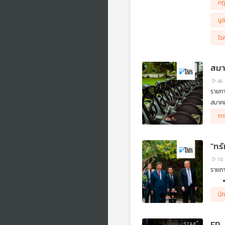
กฎ
สังคม
เป็นธ
มูล
สบส. 
.
โร
ฟังเ
ประกั
.
สมา
อีกกร
ไอซีย
46
ส่วนส
รายกา
ฟังเส
สมาคม
ฟังเ
แข้ง"
ฟังเส
กา
.
คิดก่อ
ตอน ผ
"ทร
74
รายกา
นั
EP.