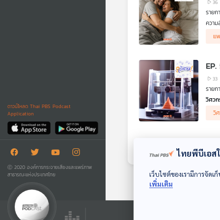
36
รายก
ความส
หลาย 
แพ
โดยเฉ
EP.
33
รายกา
วิศวก
ดาวน์โหลด Thai PBS Podcast
ไม่ใช
วิ
Application
ช่วย
ทำงาน
กับ ก
“การเ
ไทยพีบีเอสใช
ที่แท
Ⓒ 2020 องค์การกระจายเสียงและแพร่ภาพ
เว็บไซต์ของเรามีการจัดเก็
สาธารณะแห่งประเทศไทย
เพิ่มเติม