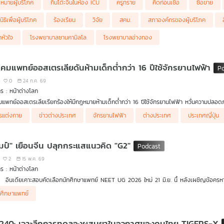
หมายผู้บริโภค
กินโต๊ะจีนในห้อง ICU
ครูทราย
คิดก่อนเชื่อ
ซื้อขาย
 แต่หมอไม่ส่งส่งตรวจคลื่นไฟฟ้าหัวใจ และไล่กลับบ้าน ต่อมาสามีเสียชีวิต
เพราะเส้นเลือดหัวใจต
รรมเชื่อหากสามีได้รับการรักษาที่เหมาะสมอาจไม่เสียชีวิต พร้อมหวังให้คดีนี้เป็นจุดเริ่มต้น
นิธิเพื่อผู้บริโภค
ร้องเรียน
วิจัย
สคบ.
สภาองค์กรของผู้บริโภค
วันที่ 7 สิงหาคม 69
คหัวใจ
โรงพยาบาลซานคามิลโล
โรงพยาบาลอ่างทอง
สียง ครูทราย นางสาวเบญญาภรณ์ พานเพชร
นสังคมเยียวยากรณีนี้อย่างไร
คมแพทย์ออสเตรเลียดันห้ามเด็กต่ำกว่า 16 ปีใช้จักรยานไฟฟ้า
ณี คือดราม่าพ่อแม่เด็กเพิ่งคลอด 5 วัน อยู่ในห้อง ICU เด็กโรงพยาบาลอ่างทอง ติดเชื้อในกระแ
ูเด็ก (NICU) หรือไม่ จนเกิดจากกระแสวิพากษ์วิจารณ์อย่างหนัก ซึ่งกระทรวงสาธารณสุขและทา
0
24 ก.ค. 69
าเหตุการเสียชีวิตของทารกวัย 5 วันยืนยันว่าเกิดจากภาวะป่วยรุนแรงตั้งแต่แรกเกิด
ร : หน้าต่างโลก
ียงความทุกข์หัวอกพ่อแม่เด็ก
แพทย์ออสเตรเลียเรียกร้องให้มีกฎหมายห้ามเด็กต่ำกว่า 16 ปีใช้จักรยานไฟฟ้า หวั่นความปลอดภ
สียงแถลงของ ผอ.โรงพยาบาลอ่างทอง
ียง รองอธิบดีกรมสนับสนุนบริการสุขภาพ กรณีการติดกล้องวงจรปิดในห้อง ICU
รแต่งกาย
ข่าวต่างประเทศ
จักรยานไฟฟ้า
ต่างประเทศ
ประเทศญี่ปุ่น
นเชื่อ
กับ ดร.แก้ว กังสดาลอำไพ นักพิษวิทยา กับ ชนาธิป ไพรพงค์
ลิตภัณฑ์เสริมอาหารที่มีเมลาโทนินซื้อมาใช้เองอันตรายหรือไม่
ัมป์" เยือนจีน ปลุกกระแสแนวคิด "G2"
2
15 พ.ค. 69
ร : หน้าต่างโลก
อินเดียเคาะสอบคัดเลือกนักศึกษาแพทย์ NEET UG 2026 ใหม่ 21 มิ.ย. นี้ หลังเผชิญข้อครห
บรรยากาศการเยือนจีนครั้งแรกในรอบ 9 ปีของโดนัลด์ ทรัมป์ เป็นไปด้วยความชื่นมื่น ทำให้หลา
กศึกษาแพทย์
ใหญ่ร่วมมือกันบริหารโลกใบนี้
 240: เจาะลึกการทดลองผสมยาในอวกาศของคนไทย TIGERS-X