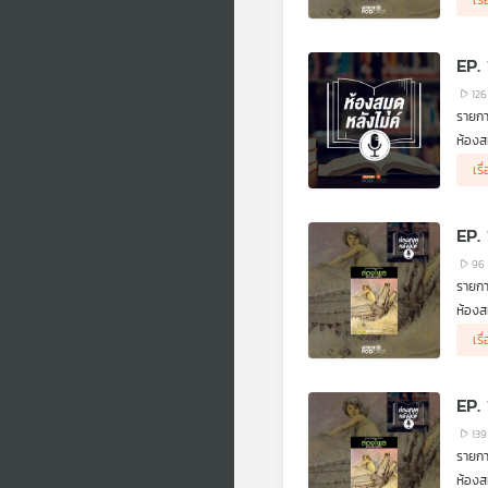
เรื
หลังจ
ขมุไฟ
EP.
126
รายกา
ห้องส
เดินท
เรื
EP.
96
รายกา
ห้องส
.
เรื
หลังจ
EP.
139
รายกา
ห้องส