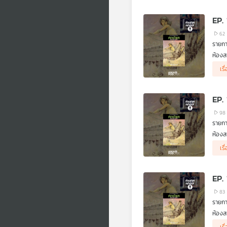
ที่เธ
EP.
62
รายกา
ห้องส
.
เรื
ตีกาย
ปราบเ
EP.
98
รายกา
ห้องส
เดินท
เรื
EP.
83
รายกา
ห้องส
.