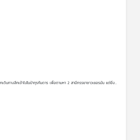
ตอน ผีตองเหลืองคนสุดท้าย
กดิ์ และ ศาสตราจารย์ฟิกส์ งัดอุบายเด็ด อ้างว่าพวกเขาคือคนที่เทวดาส่งมาเพื่อ
ขออาสาเป็นคนนำทางทีมพรานเข้าสู่ป่าลึก!
ดินทางลึกเข้าไปในป่าทุรกันดาร เพื่อตามหา 2 สามีภรรยาชาวเยอรมัน แต่ยิ่ง
สุดท้าย ที่พวกเขาตามหา แท้จริงแล้วคือใครกันแน่