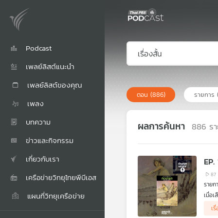
Podcast
เพลย์ลิสต์แนะนำ
เพลย์ลิสต์ของคุณ
ตอน
(886)
รายการ
เพลง
บทความ
ผลการค้นหา
886
รา
ข่าวและกิจกรรม
เกี่ยวกับเรา
EP.
87
เครือข่ายวิทยุไทยพีบีเอส
รายกา
แผนที่วิทยุเครือข่าย
เมื่อ
.
เรื
ศักดิ