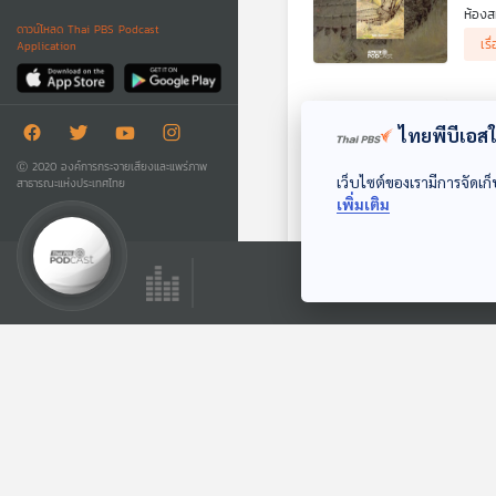
ห้องส
ดาวน์โหลด Thai PBS Podcast
เดินท
เรื
Application
สาร
ไทยพีบีเอสใช
171
รายกา
Ⓒ 2020 องค์การกระจายเสียงและแพร่ภาพ
เว็บไซต์ของเรามีการจัดเก็
สาธารณะแห่งประเทศไทย
หลายค
เพิ่มเติม
.
เรื
ในวาร
ประว
EP.
151
รายกา
ห้องส
อยู่
.
เรื
ปลายท
EP.
159