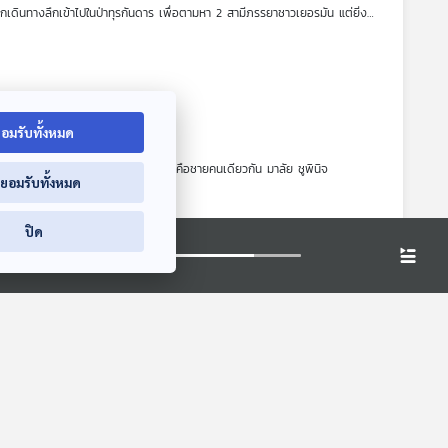
ดินทางลึกเข้าไปในป่าทุรกันดาร เพื่อตามหา 2 สามีภรรยาชาวเยอรมัน แต่ยิ่ง
สุดท้าย ที่พวกเขาตามหา แท้จริงแล้วคือใครกันแน่
อมรับทั้งหมด
เอง เบื้องหลังนามปากกาเหล่านั้น คือชายคนเดียวกัน มาลัย ชูพินิจ
่ยอมรับทั้งหมด
้งนักเขียน นักสารคดี และนักนิยมไพร ชีวิตของมาลัย ชูพินิจ เชื่อมโยงกับทั้ง
ปิด
้างเผือกตัวใหญ่ ที่ขาวเหมือนสำลี ไม่มีด่าง ไม่มีกระปะปน ซึ่งกำลังอาละวาด
งการหรือไม่ ติดตามกันได้ในตอนสุดท้ายนี้