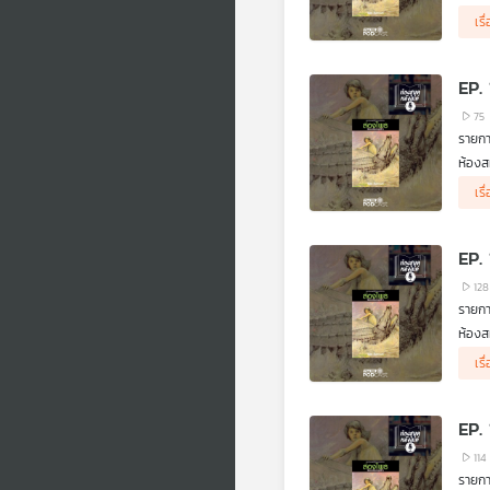
เดินท
เรื
EP.
75
รายกา
ห้องส
.
เรื
หลังจ
ร.อ.เ
EP.
128
รายกา
ห้องส
เดินท
เรื
EP.
114
รายกา