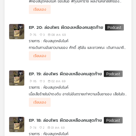
#ห้องสมุดหลังไมค์ ขอเสนอ #ทุ่งมหาราช ผลงานคลาสสิกของ
คุณ
เรียมเอง (มาลัย ชูพินิจ)
.
เรียมเอง
เรื่องราวของหมู่บ้านเล็ก ๆ ริมแม่น้ำ ที่เป็นภาพสะท้อนชีวิตผู้คนใน
ช่วงเปลี่ยนผ่านของสังคมไทย ผ่านความสุข ความทุกข์ และการต่อสู้
กับธรรมชาติอันโหดร้าย จากโรคระบาด ความอดอยาก ทุกเหตุการณ์
เพลง
EP. 20: ล่องไพร ผีตองเหลืองคนสุดท้าย
หล่อหลอมให้ผู้คนเรียนรู้การอยู่ร่วมกัน แบ่งปัน และเสียสละเพื่อให้ทุก
ชีวิตก้าวผ่านวิกฤตไปด้วยกัน
76
3
08 ส.ค. 69
รายการ : ห้องสมุดหลังไมค์
บทความ
การเดินทางอันยาวนานของ ศักดิ์ สุริยัน และชาวคณะ เดินทางมาถึง
บทสรุปแล้ว ตลอดเส้นทาง พวกเขาต้องเผชิญทั้งป่าลึก และอันตราย
.
เรียมเอง
รอบด้าน
ชะตากรรมของสองสามีภรรยาชาวเยอรมันจะลงเอยเช่นไร ความรักระ
หว่างร.อ.เรืองกับสีฟ้า ผีตองเหลืองคนสุดท้าย จะเป็นอย่างไรและบท
สรุปของการเดินทางครั้งนี้ จะเป็นไปตามที่ทุกคนคาดหวังหรือไม่
ข่าว
EP. 19: ล่องไพร ผีตองเหลืองคนสุดท้าย
ติดตามใน ห้องสมุดหลังไมค์ ล่องไพร ผีตองเหลืองคนสุดท้าย EP
และ
สุดท้าย
115
3
02 ส.ค. 69
กิจกรรม
รายการ : ห้องสมุดหลังไมค์
เมื่อเสือร้ายในป่าดงดิบ อาจไม่อันตรายเท่าความเย็นชาของ เสือในใจ
ร้อยเอกเกรียง
.
เรียมเอง
ศักดิ์ศักดิ์ ตาเกิ๊น และ นายทหารเรือง ซุ่มนั่งห้างเฝ้ารอจะจัดการเสือ
เกี่ยว
ร้าย กลางความมืดมิด แต่ท่ามกลางความเงียบสงัด สีฟ้า ผีตอง
กับ
เหลืองคนสุดท้ายได้เสี่ยงอันตราย เพื่อตามหาชายที่เธอรักอย่างร้อย
เรา
EP. 18: ล่องไพร ผีตองเหลืองคนสุดท้าย
เอกเกรียง เหตุการณ์จะเป็นอย่างไรต่อไป ติดตามใน ห้องสมุดหลัง
ไมค์ ล่องไพร ตอน ผีตองเหลืองคนสุดท้าย
74
2
01 ส.ค. 69
รายการ : ห้องสมุดหลังไมค์