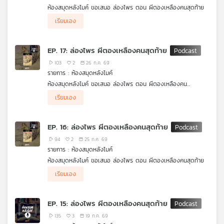
ห้องสมุดหลังไมค์ ขอเสนอ ล่องไพร ตอน ผีตองเหลืองคนสุดท้าย
เครือ
.
ข่าย
เรียมเอง
ตีกาย หัวหน้าเผ่าเชื่อฝังหัวว่า เสือ ที่ออกอาละวาด คือปีศาจอมตะที่
วิทยุ
เทวดาส่งมาลงทัณฑ์ แต่งานนี้ ศักดิ์ และ ศาสตราจารย์ฟิกส์ งัด
ไทย
อุบายเด็ด อ้างว่าพวกเขาคือคนที่เทวดาส่งมาเพื่อปราบเสือร้ายให้สิ้น
EP. 17: ล่องไพร ผีตองเหลืองคนสุดท้าย
ซาก พร้อมแท็กทีมกับ ตันยา ลูกสาวหัวหน้าเผ่าผู้กล้าหาญและไม่เชื่อ
พี
เรื่องเสือผี ที่ขออาสาเป็นคนนำทางทีมพรานเข้าสู่ป่าลึก!
103
2
26 ก.ค. 69
บี
รายการ : ห้องสมุดหลังไมค์
เอส
ห้องสมุดหลังไมค์ ขอเสนอ ล่องไพร ตอน ผีตองเหลืองคน
สุดท้าย ศักดิ์ สุริยัน และชาวคณะ ต้องออกเดินทางลึกเข้าไปในป่า
เรียมเอง
ทุรกันดาร เพื่อตามหา 2 สามีภรรยาชาวเยอรมัน แต่ยิ่งเดินทางลึก
เข้าไปในป่า เรื่องราวกลับยิ่งเต็มไปด้วยความลึกลับ อันตราย และ
แผนที่
คำถามว่า ผีตองเหลืองคนสุดท้าย ที่พวกเขาตามหา แท้จริงแล้วคือ
วิทยุ
EP. 16: ล่องไพร ผีตองเหลืองคนสุดท้าย
ใครกันแน่
เครือ
94
2
25 ก.ค. 69
ข่าย
รายการ : ห้องสมุดหลังไมค์
ห้องสมุดหลังไมค์ ขอเสนอ ล่องไพร ตอน ผีตองเหลืองคนสุดท้าย
.
เรียมเอง
หลังจากที่ คณะล่องไพร่ คาดเดากันไปว่าทำไมถึงหา สองสามีภรรยา
ชาวเยอรมัน ไม่เจอซะที ในตอนนี้เราจะได้ฟังเหตุผลที่แท้จริงจากปาก
ของพวกเขาเอง ว่าทำไมถึงมาติดอยู่กับพวก ขมุไฟ อยู่นานแสนนาน
EP. 15: ล่องไพร ผีตองเหลืองคนสุดท้าย
135
3
19 ก.ค. 69