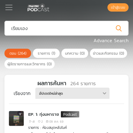
เข้าสู่ระบบ
Podcast
Advance Search
ตอน
(264)
รายการ
(1)
บทความ
(0)
ข่าวและกิจกรรม
(0)
เพล
ย์
ผู้จัดรายการและวิทยากร
(0)
ลิ
สต์
แนะนำ
ผลการค้นหา
264
รายการ
เรียงจาก
อัปเดตใหม่ล่าสุด
เพล
ย์
EP. 1: ทุ่งมหาราช
ลิ
สต์
41
2
09 ส.ค. 69
รายการ : ห้องสมุดหลังไมค์
ของ