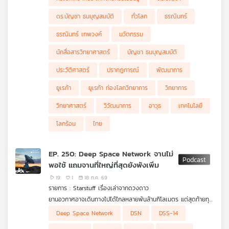
ดร.บัญชา ธนบุญสมบัติ
ทั่วโลก
ธรณินทร์
ธรณินทร์ เทพวงค์
นวัตกรรม
นักสื่อสารวิทยาศาสตร์
บัญชา ธนบุญสมบัติ
ประวัติศาสตร์
ปรากฏการณ์
พัฒนาการ
ยูเรก้า
ยูเรก้า ท่องโลกวิทยาการ
วิทยาการ
วิทยาศาสตร์
วิวัฒนาการ
อาวุธ
เทคโนโลยี
โลกร้อน
ไทย
EP. 250: Deep Space Network จานไม่
พอใช้ แถมจานที่ใหญ่ที่สุดยังพังเพิ่ม
19
1
18 ก.ค. 69
รายการ : Starstuff เรื่องเล่าจากดวงดาว
ยานอวกาศอาจเดินทางไปได้ไกลหลายพันล้านกิโลเมตร แต่สุดท้ายทุก
ภารกิจยังต้องกลับมาแย่งกัน “โทรศัพท์กลับบ้าน” ผ่าน Deep
ปัญหาคือทุกวันนี้จำนวนภารกิจและปริมาณข้อมูลเพิ่มขึ้นเร็วกว่าความ
Deep Space Network
DSN
DSS-14
Space Network หรือ DSN เครือข่ายจานรับส่งสัญญาณขนาดยักษ์
สามารถของเครือข่าย จนในบางช่วงความต้องการใช้จานสูงกว่าความ
สถานการณ์ยิ่งหนักขึ้นเมื่อ DSS-14 จานขนาด 70 เมตรที่
ของ NASA ที่กระจายอยู่ในสหรัฐฯ สเปน และออสเตรเลีย
จุที่มีอยู่ราว 40% การจัดตารางจึงคล้ายสนามบินที่มีเครื่องบินรอลง
Goldstone ซึ่งเป็นหนึ่งในจานที่ทรงพลังที่สุดของเครือข่าย เกิดหมุน
Deep Space Network จึงกำลังกลายเป็นคอขวดที่มองไม่เห็นของ