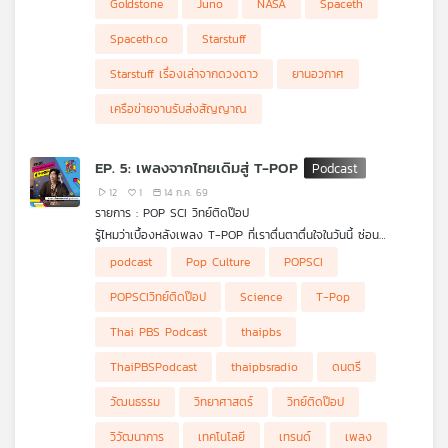
Goldstone
Juno
NASA
Spaceth
เต็มฟ้า แต่มีรันเวย์ให้ใช้เพียงไม่กี่เส้น
เกินขีดจำกัดระหว่างติดตามภารกิจ Juno เมื่อเดือนกันยายน 2025
การสำรวจระบบสุริยะ เพราะต่อให้เราสร้างยานได้มากขึ้น ปล่อยได้
จนสายสัญญาณและระบบภายในเสียหาย รวมถึงเกิดน้ำท่วมบริเวณ
บ่อยขึ้น และติดกล้องที่เก็บข้อมูลได้ละเอียดขึ้นเพียงใด ทุกอย่างก็
Spaceth.co
Starstuff
ฐานจาน NASA ระบุว่าจานนี้จะต้องหยุดใช้งานเพื่อซ่อมและปรับปรุง
แทบไม่มีความหมาย หากไม่มีเวลาบนจานมากพอจะส่งคำสั่งขึ้นไป และ
ยาวไปจนถึงเดือนตุลาคม 2028
รับข้อมูลเหล่านั้นกลับมายังโลก
Starstuff เรื่องเล่าจากดวงดาว
ยานอวกาศ
เครือข่ายจานรับส่งสัญญาณ
EP. 5: เพลงจากไทยเดิมสู่ T-POP
12
1
14 ก.ค. 69
รายการ : POP SCI วิทย์ติดป๊อป
รู้ไหมว่าเบื้องหลังเพลง T-POP ที่เราตื่นตาตื่นใจในวันนี้ ซ่อน
ประวัติศาสตร์และเทคโนโลยีอะไรไว้บ้าง ? มาร่วมแกะรอยการเดิน
podcast
Pop Culture
POPSCI
ทางของเสียงดนตรีใน #POPSCIวิทย์ติดป๊อป เจาะลึกวิวัฒนาการ
ดนตรีไทยที่เติบโตและปรับตัวไปตามยุคสมัย พร้อมแชร์มุมมองทาง
POPSCIวิทย์ติดป๊อป
Science
T-Pop
วิทยาศาสตร์และวิศวกรรมเสียง ทั้งการทำงานของโปรแกรม DAW
และการประมวลผลคณิตศาสตร์ที่สร้างสรรค์ทำนองเพลงให้ติดหูคน
Thai PBS Podcast
thaipbs
ฟัง
ThaiPBSPodcast
thaipbsradio
ดนตรี
วัฒนธรรม
วิทยาศาสตร์
วิทย์ติดป๊อป
วิวัฒนาการ
เทคโนโลยี
เทรนด์
เพลง