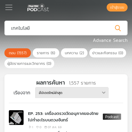
เข้าสู่ระบบ
Podcast
Advance Search
ตอน
(1557)
รายการ
(6)
บทความ
(2)
ข่าวและกิจกรรม
(0)
เพล
ย์
ผู้จัดรายการและวิทยากร
(0)
ลิ
สต์
แนะนำ
ผลการค้นหา
1,557
รายการ
เรียงจาก
อัปเดตใหม่ล่าสุด
เพล
ย์
EP. 253: เครื่องตรวจวัดอนุภาคของไทย
ลิ
ไปทำอะไรบนดวงจันทร์
สต์
ของ
1
0
07 ส.ค. 69