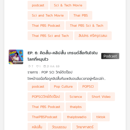
ประสาทของครอบครัวหนึ่งใน จ.กาญจนบุรี ที่ต้องเผชิญกับสิ่งลี้ลับที่
podcast
Sci & Tech Movie
กัดกินชีวิตคนในบ้าน โดยเฉพาะอาการแปลก ๆ ของ "แย้ม" ที่ดูคล้าย
กับคนถูก "ผีเข้า"
Sci and Tech Movie
Thai PBS
Thai PBS Podcast
Thai PBS Sci & Tech
Thai PBS Sci and Tech
สิปปกร ศรีศรุตวสนะ
EP. 6: คิดสั้น-คลิปสั้น เทรนด์สื่อทันใจใน
โลกที่หมุนไว
7
1
21 ก.ค. 69
รายการ : POP SCI วิทย์ติดป๊อป
ไถหน้าจอมือถือดูคลิปสั้นกันเพลินจนลืมเวลาอยู่หรือเปล่า
#POPSCIวิทย์ติดป๊อป จะพาทุกคนไปแกะรอยเบื้องหลังปรากฏการณ์
podcast
Pop Culture
POPSCI
"คลิปสั้น" ที่ยึดครองโลกโซเชียลในปัจจุบัน เจาะลึกวิวัฒนาการตั้งแต่
ยุคพาดหัวหนังสือพิมพ์ หนังเงียบ 1 นาที สู่ยุคทองของ TikTok และ
POPSCIวิทย์ติดป๊อป
Science
Short Video
YouTube Shorts พร้อมไขความลับทางวิทยาศาสตร์สมองและข้อ
ควรระวังในยุคสมาธิสั้นที่สื่อต้องเอาชนะความเบื่อให้ได้ใน 3 วินาทีแรก
Thai PBS Podcast
thaipbs
ThaiPBSPodcast
thaipbsradio
tiktok
คลิปสั้น
วัฒนธรรม
วิทยาศาสตร์