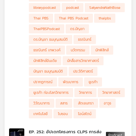
(Satyendra Nath Bose) หรือที่อาจเรียกสั้น ๆ ว่า 'สัตเยน'
เยน ตั้งแต่วัยเด็กผู้ฉายแววอัจฉริยะด้านคณิตศาสตร์ จนถึงเรื่องราว
.
น่าทึ่งเมื่อเขาทำคะแนนสอบได้ถึง 110 เต็ม 100 จากการแสดงวิธีทำ
จากจุดเริ่มต้นของนักฟิสิกส์โนเนมในอินเดีย สัตเยนได้สร้างผลงาน
เครือ
librarypodcast
podcast
SatyendraNathBose
มากกว่าหนึ่งแบบและ
เปลี่ยนโลกด้วยการคิดค้นวิธีพิสูจน์สมการการแผ่รังสีของวัตถุดำแบบ
ข่าย
ใหม่ แต่เมื่อส่งไปยังวารสารฉบับหนึ่งกลับไม่ผ่าน เขาจึงเขียนจดหมาย
Thai PBS
Thai PBS Podcast
thaipbs
วิทยุ
ถึงไอน์สไตน์เพื่อให้ไอน์สไตน์พิจารณาผลงานของเขา และหากไอน์ส
ไทย
ไตน์เห็นว่ามีคุณค่า เขาก็ขอให้ช่วยแปลบทความจากภาษาอังกฤษเป็น
ThaiPBSPodcast
ดร.บัญชา
พี
ภาษาเยอรมันด้วย ซึ่งไอน์สไตน์ก็เห็นคุณค่าและช่วยแปล ทำให้สัตเยน
เปลี่ยนจากนักฟิสิกส์โนเนมไปเป็นนักฟิสิกส์ดาวรุ่งทันที ต่อมา ไอน์ส
บี
ดร.บัญชา ธนบุญสมบัติ
ธรณินทร์
ไตน์ได้ต่อยอดความคิดของสัตเยนจนกลายเป็น สถิติแบบโบส-ไอน์ส
เอส
ไตน์ (Bose-Einstein statistics) และไอน์สไตน์ได้ทำนาย คอนเดน
ธรณินทร์ เทพวงค์
นวัตกรรม
นักฟิสิกส์
เสทแบบโบส-ไอน์สไตน์ (Bose-Einstein condensate) สถานะที่ 5
ของสสาร ซึ่งนักฟิสิกส์พบว่าเป็นความจริงในอีกราว 70 ปีต่อมา
นักฟิสิกส์อินเดีย
นักสื่อสารวิทยาศาสตร์
นอกจากอัจฉริยภาพทางวิทยาศาสตร์แล้ว สัตเยนยังเป็นพหูสูตผู้พูด
แผนที่
ได้หลายภาษา มีความสามารถทางดนตรี และอุทิศตนในช่วงบั้นปลาย
บัญชา ธนบุญสมบัติ
ประวัติศาสตร์
วิทยุ
ชีวิตให้กับการเผยแพร่วิทยาศาสตร์แก่ประชาชนในภาษาเบงกาลี รวม
ถึงฝากผลงานผ่านสถาบันวิจัยที่ตั้งชื่อเพื่อเป็นเกียรติแก่เขาอย่าง
ปรากฏการณ์
พัฒนาการ
ยูเรก้า
เครือ
S.N. Bose National Centre for Basic Sciences ร่วมย้อนรอย
ข่าย
ยูเรก้า ท่องโลกวิทยาการ
วิทยาการ
วิทยาศาสตร์
เส้นทางเกียรติยศของบุรุษผู้เป็นรากฐานของอนุภาคแห่งจักรวาลไป
พร้อมกันใน Eureka ท่องโลกวิทยาการ
วิวัฒนาการ
สสาร
สัตเยนทรา
อาวุธ
เทคโนโลยี
โบซอน
ไอน์สไตน์
EP. 252: อัปเดทโครงการ CLPS การส่ง