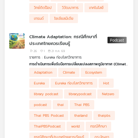
วิทย์ติดป๊อป
วิวัฒนาการ
เทคโนโลยี
เทรนด์
โซเชียลมีเดีย
Climate Adaptation: กรณีศึกษาที่
ประเทศไทยควรเรียนรู้
26
1
21 ก.ค. 69
รายการ : Eureka ท่องโลกวิทยาการ
การดำเนินการเพื่อรับมือการเปลี่ยนแปลงสภาพภูมิอากาศ (Climate
Action)
มีหลายมิติสำคัญ ไม่ว่าจะเป็น Climate Mitigation การลด
Adaptation
Climate
Ecosystem
การปล่อยก๊าซเรือนกระจก, Climate Adaptation การปรับตัวเพื่ออยู่
1 ) Agriculture & Food Security: เกษตรกรรม & ความมั่นคง
รอด, Loss & Damage การเยียวยาความสูญเสีย และ Means of
ทางอาหาร
2 ) Disaster Mitigation & Management: การจัดการและการ
Eureka
Eureka ท่องโลกวิทยาการ
Hot
Implementation กลไกการสนับสนุนเพื่อให้ทุกภาคส่วนสามารถลงมือ
บรรเทาผลกระทบจากภัยพิบัติ
3 ) Water Resource Management: การจัดการทรัพยากรน้ำ
ได้จริง รายการ
4 ) Ecosystem-Based Adaptation & Coastal Protection: การ
Eureka ท่องโลกวิทยากา
ร Ep. นี้ เจะพาไปสำรวจ
library podcast
librarypodcast
Netzero
แง่มุมของ Climate Adaptation หรือการปรับตัวรับมือการ
ปรับตัวโดยอาศัยระบบนิเวศ & การปกป้องชายฝั่ง
5 ) Resilient Infrastructure & Planning: โครงสร้างพื้นฐานที่ยืด
เปลี่ยนแปลงภูมิอากาศ โดยแบ่งเป็น 5 ประเภทหลัก ได้แก่
หยุนและการวางแผน
podcast
thai
Thai PBS
ในแต่ละประเภทจะมีตัวอย่างกรณีศึกษาจริงจากประเทศต่าง ๆ ทั่ว
โลก ซึ่งประเทศไทยอาจนำบางกรณีมาปรับใช้ได้
Thai PBS Podcast
thailand
thaipbs
ThaiPBSPodcast
world
กรณีศึกษา
กรณีศึกษาที่ประเทศไทยควรเรียนรู้
ดร.บัญชา