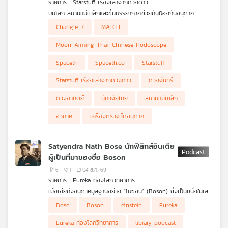
รายการ : Starstuff เรื่องเล่าจากดวงดาว
คุณ
บนโลก สนามแม่เหล็กและชั้นบรรยากาศช่วยกันป้องกันอนุภาค
พลังงานสูงจากดวงอาทิตย์และอวกาศลึกเอาไว้ แต่บนดวงจันทร์แทบ
MATCH หรือ Moon-Aiming Thai-Chinese Hodoscope คือ
Chang’e-7
MATCH
ไม่มีเกราะกำบังแบบเดียวกัน อนุภาคเหล่านี้จึงพุ่งชนพื้นผิวโดยตรง
เครื่องตรวจวัดอนุภาคที่พัฒนาโดยนักวิจัยไทย เพื่อเดินทางไปกับ
พูดง่าย ๆ คือ ก่อนที่มนุษย์จะสร้างฐานบนดวงจันทร์ เราต้องรู้ก่อน
เพลง
และบางส่วนยังกระเด้งกลับออกมาเป็นอนุภาคทุติยภูมิ
ยาน Chang’e-7 และศึกษาว่าอนุภาคที่อยู่รอบดวงจันทร์มีชนิดใด มา
ว่าบริเวณนั้นกำลังถูกอนุภาคอะไรยิงใส่อยู่บ้าง และครั้งนี้ หนึ่งใน
Moon-Aiming Thai-Chinese Hodoscope
จากทิศทางไหน และมีพลังงานเท่าไร ข้อมูลเหล่านี้จะช่วยให้เราเข้าใจ
เครื่องมือที่ช่วยตอบคำถามนั้น มาจากประเทศไทย
ทั้งสภาพแวดล้อมทางรังสี กระบวนการที่เกิดขึ้นเมื่อ Cosmic Rays
Spaceth
Spaceth.co
Starstuff
ชนพื้นผิวดวงจันทร์ และความเสี่ยงต่อยานอวกาศหรือมนุษย์ในภารกิจ
ระยะยาว
บทความ
Starstuff เรื่องเล่าจากดวงดาว
ดวงจันทร์
ดวงอาทิตย์
นักวิจัยไทย
สนามแม่เหล็ก
อวกาศ
เครื่องตรวจวัดอนุภาค
ข่าว
และ
กิจกรรม
Satyendra Nath Bose นักฟิสิกส์อินเดีย
ผู้เป็นที่มาของชื่อ Boson
6
1
04 ส.ค. 69
เกี่ยว
รายการ : Eureka ท่องโลกวิทยาการ
กับ
เมื่อเอ่ยถึงอนุภาคมูลฐานอย่าง "โบซอน" (Boson) ซึ่งเป็นหนึ่งในเสา
เรา
หลักของฟิสิกส์ยุคใหม่ หลายคนอาจคุ้นเคยกับชื่อนี้ แต่อาจยังไม่รู้ว่าที่
.
Bose
Boson
einstein
Eureka
มาของชื่อนี้มาจากนักฟิสิกส์อัจฉริยะชาวอินเดียผู้พลิกหน้า
รายการ Eureka ท่องโลกวิทยาการ ในตอนนี้ ดร.บัญชา ธนบุญ
ประวัติศาสตร์วงการวิทยาศาสตร์โลกนามว่า สัตเยนทรา นาถ โพส
สมบัติ จะพาทุกท่านไปทำความรู้จักกับชีวิตและผลงานอันน่าทึ่งของสัต
มีแบบที่ครูไม่ได้สอน
Eureka ท่องโลกวิทยาการ
library podcast