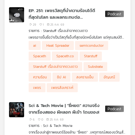
EP. 251: เพชรวัสดุที่นำความร้อนได้ดี
ที่สุดในโลก และผลกระทบต่อ
อุตสาหกรรมจากสงครามสู่ยุคเอไอ
29
1
25 ก.ค. 69
รายการ : Starstuff เรื่องเล่าจากดวงดาว
เพชรอาจขึ้นชื่อว่าเป็นวัสดุที่แข็งที่สุดชนิดหนึ่งในโลก แต่คุณสมบัติที่
สำคัญไม่แพ้กัน คือการเป็นหนึ่งในวัสดุที่นำความร้อนได้ดีที่สุด ตั้งแต่
ai
Heat Spreader
semiconductor
การพัฒนาเพชรสังเคราะห์ในช่วงสงครามเย็น เพื่อใช้กับงาน
อุตสาหกรรมและเทคโนโลยีทางทหาร มาจนถึงยุคที่ชิป AI กำลัง
Spaceth
Spaceth.co
Starstuff
เผชิญกำแพงเรื่องความร้อน เพชรกำลังกลับมาเป็นวัสดุสำคัญอีก
ครั้ง ทั้งในฐานะ Heat Spreader, Substrate และส่วนประกอบของ
Starstuff เรื่องเล่าจากดวงดาว
Substrate
Semiconductor รุ่นใหม่
Starstuff ตอนนี้ พาไปดูว่าเหตุใดเพชรจึงระบายความร้อนได้ดีขนาด
ความร้อน
ชิป AI
สงครามเย็น
อัญมณี
นั้น สงครามมีส่วนผลักดันอุตสาหกรรมเพชรสังเคราะห์อย่างไร และ
เพราะอะไรอนาคตของ AI อาจไม่ได้ขึ้นอยู่กับแค่การสร้างชิปให้เร็วขึ้น
เพชร
เพชรสังเคราะห์
แต่รวมถึงการหาวิธีพาความร้อนออกจากชิปให้ทันด้วย
Sci & Tech Movie | "ธี่หยด" ความจริง
จากเรื่องสยอง ผีหลอก ผีเข้า โดนของ!
6
0
25 ก.ค. 69
รายการ : Sci & Tech Movie
จากเรื่องเล่าสู่ภาพยนตร์ร้อยล้าน "ธี่หยด" ..เหตุการณ์สยองขวัญสั่น