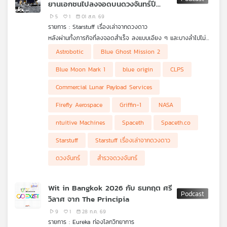
ยานเอกชนไปลงจอดบนดวงจันทร์ปี
2026
5
1
01 ส.ค. 69
รายการ : Starstuff เรื่องเล่าจากดวงดาว
หลังผ่านทั้งภารกิจที่ลงจอดสำเร็จ ลงแบบเอียง ๆ และบางลำไปไม่
ถึงพื้นผิว ปี 2026 กำลังจะเป็นอีกปีสำคัญของ Commercial Lunar
Astrobotic
Blue Ghost Mission 2
Payload Services หรือ CLPS เมื่อ NASA วางแผนส่งภารกิจ
เอกชนอย่างน้อย 4 ชุดไปยังดวงจันทร์ ได้แก่ Blue Moon Mark 1
Blue Moon Mark 1
blue origin
CLPS
ของ Blue Origin, Griffin-1 ของ Astrobotic, IM-3 ของ
Intuitive Machines และ Blue Ghost Mission 2 ของ Firefly
Commercial Lunar Payload Services
Aerospace โดยแต่ละภารกิจไม่ได้เพียงขนอุปกรณ์วิทยาศาสตร์ แต่
จะเริ่มทดสอบระบบขนส่ง การสำรวจ และโครงสร้างพื้นฐานที่จำเป็น
Firefly Aerospace
Griffin-1
NASA
ต่อการกลับไปอาศัยบนดวงจันทร์ในระยะยาว
ntuitive Machines
Spaceth
Spaceth.co
Starstuff
Starstuff เรื่องเล่าจากดวงดาว
ดวงจันทร์
สำรวจดวงจันทร์
Wit in Bangkok 2026 กับ ธนกฤต ศรี
วิลาศ จาก The Principia
9
1
28 ก.ค. 69
รายการ : Eureka ท่องโลกวิทยาการ