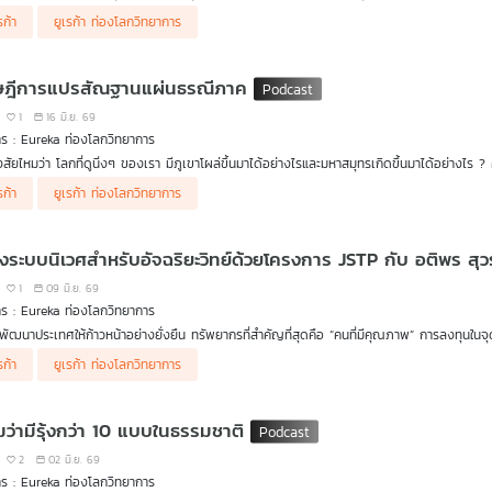
ศาสตร์ขนานนามว่าเป็น "ฝาแฝดตัวร้ายของภาวะโลกร้อน" นั่นคือ ปรากฏการณ์มหาสมุทรเป็นกร
รก้า
ยูเรก้า ท่องโลกวิทยาการ
กผู้อยู่เบื้องหลังการพยุงสมดุลของโลกในวัฏจักรคาร์บอน (Carbon Cycle) โดยในแต่ละปีทางวิท
ณร้อยละ 23 ถึง 30 มีบทวิเคราะห์ที่น่าสนใจระบุไว้ว่า "มหาสมุทรกักเก็บคาร์บอนไว้มากกว่าชั้
์ไปเกือบ 30% ซึ่งหมายความว่า มหาสมุทรคือหัวใจสำคัญในการทำความเข้าใจวัฏจักรคาร์บอนข
ฎีการแปรสัณฐานแผ่นธรณีภาค
1
16 มิ.ย. 69
ร : Eureka ท่องโลกวิทยาการ
สัยไหมว่า โลกที่ดูนิ่งๆ ของเรา มีภูเขาโผล่ขึ้นมาได้อย่างไรและมหาสมุทรเกิดขึ้นมาได้อย่างไร ? ค
วกับโลกไปตลอดกาล รายการ Eureka ท่องโลกวิทยาการ ep นี้ อาจารย์อัสสุมา สายนาคำ จะพาไปท
เกอเนอร์จะมีหลักฐานสำคัญที่ชี้ว่าทวีปต่างๆ เคยอยู่ติดกันจริงๆ แต่ก็ไม่สามารถตอบได้ว่าอะไรทำ
รก้า
ยูเรก้า ท่องโลกวิทยาการ
ed Wegener) นักวิทยาศาสตร์ชาวเยอรมัน ผู้ที่สงสัยว่า "ทำไมชายฝั่งด้านตะวันตกของทวีปแอฟริกา
ุทร ทำให้พบกลไกการแยกออกจากกันของแผ่นธรณี และ "ทฤษฎีการแปรสัณฐานแผ่นธรณีภาค" (plate
 ทวีปทั้ง 2 นี้ เคยเชื่อมต่อกันหรือไม่ จนนำไปสู่แนวคิดที่ว่า "ทวีปต่าง ๆ บนโลกที่เห็นในปัจจุบ
ไร มาติดตามรับฟังเรื่องราวความเป็นมาของโลกไปพร้อมกันได้ในรายการ Eureka ท่องโลกวิ
ออกจากกันในภายหลัง" และแนวคิดนี้ก็สร้างคำถามสำคัญถัดมา คือ "แล้วอะไรที่ทำให้พันเจีย ห
างระบบนิเวศสำหรับอัจฉริยะวิทย์ด้วยโครงการ JSTP กับ อติพร ส
1
09 มิ.ย. 69
ร : Eureka ท่องโลกวิทยาการ
พัฒนาประเทศให้ก้าวหน้าอย่างยั่งยืน ทรัพยากรที่สำคัญที่สุดคือ “คนที่มีคุณภาพ” การลงทุนใน
ระดับชาติ รายการ Eureka ท่องโลกวิทยาการในครั้งนี้ จะพาทุกท่านไปทำความรู้จัก คุณอติพร
รก้า
ยูเรก้า ท่องโลกวิทยาการ
าร JSTP หรือ Junior Science Talent Project ของสำนักงานพัฒนาวิทยาศาสตร์และเทคโนโลยีแห่
าจารย์ ดร.ยงยุทธ ยุทธวงศ์, รองศาสตราจารย์ ดร. คุณหญิงสุมณฑา พรหมบุญ, ดร.กฤษณพงศ
มิในผลผลิตและผลงานของการพัฒนาคนทางด้านวิทยาศาสตร์และเทคโนโลยีไปด้วยกันในรายการ 
หมว่ามีรุ้งกว่า 10 แบบในธรรมชาติ
2
02 มิ.ย. 69
ร : Eureka ท่องโลกวิทยาการ