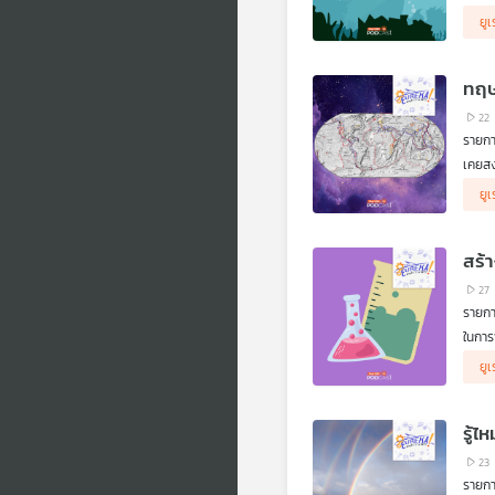
วิทยา
ยูเ
พระเอ
ประมา
มนุษย
ทฤษ
22
รายกา
เคยสง
เกี่ย
แม้เว
ยูเ
(Alfr
มหาสม
พอดี?
อย่าง
ๆ แยก
สร้
27
รายกา
ในการ
สำคัญ
ยูเ
โครงก
ศาสตร
ภาคภู
รู้ไ
23
รายกา