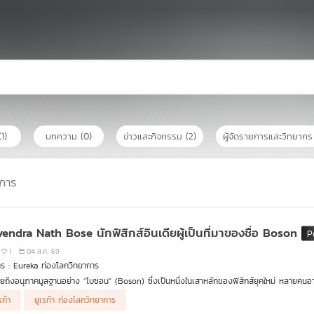
(1)
บทความ
(0)
ข่าวและกิจกรรม
(2)
ผู้จัดรายการและวิทยาก
การ
yendra Nath Bose นักฟิสิกส์อินเดียผู้เป็นที่มาของชื่อ Boson
1
04 ส.ค. 69
ร : Eureka ท่องโลกวิทยาการ
เอ่ยถึงอนุภาคมูลฐานอย่าง "โบซอน" (Boson) ซึ่งเป็นหนึ่งในเสาหลักของฟิสิกส์ยุคใหม่ หลายคนอาจคุ้น
ียผู้พลิกหน้าประวัติศาสตร์วงการวิทยาศาสตร์โลกนามว่า สัตเยนทรา นาถ โพส (Satyendra Nath B
รก้า
ยูเรก้า ท่องโลกวิทยาการ
ร Eureka ท่องโลกวิทยาการ ในตอนนี้ ดร.บัญชา ธนบุญสมบัติ จะพาทุกท่านไปทำความรู้จักกับชีวิ