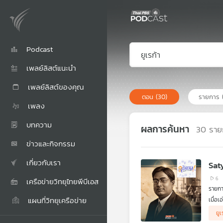
Podcast
เพลย์ลิสต์แนะนำ
เพลย์ลิสต์ของคุณ
ตอน
(30)
รายการ
เพลง
บทความ
ผลการค้นหา
30
ราย
ข่าวและกิจกรรม
เกี่ยวกับเรา
Sat
6
เครือข่ายวิทยุไทยพีบีเอส
รายกา
แผนที่วิทยุเครือข่าย
เมื่อ
อินเด
.
ยูเ
รายกา