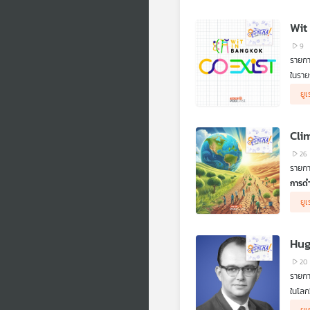
คณิตศ
มีแบบท
.
Wit
จากจุ
เขาจึ
9
ไตน์ก
รายกา
(Bose
ในรา
70 ปี
กิจกร
แก่ปร
ยูเ
ของนั
ของบุ
แล้ว น
เป็นอ
Cli
ล่าสุด
26
รายกา
การดำ
Adapt
ยูเ
รายก
1 ) A
2 ) D
3 ) W
Hug
4 ) E
5 ) R
20
รายกา
ในแต่
ในโลก
มองว่