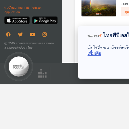
รายกา
ดาวน์โหลด Thai PBS Podcast
ดร.บั
ยูเ
Application
รุ้งค
รุ้ง
รุ้งแ
พาย
รุ้งก
ไทยพีบีเอสใช
รุ้งส
22
รุ้งซ
รายกา
Ⓒ 2020 องค์การกระจายเสียงและแพร่ภาพ
รุ้งแ
เว็บไซต์ของเรามีการจัดเก็
สาธารณะแห่งประเทศไทย
เมื่อ
รุ้งเ
เพิ่มเติม
ในภาพ
รุ้งจ
ยูเ
แบบต่
รุ้งเ
ลงมาจ
รุ้งแ
อย่าง
รุ้งส
Sch
Cumul
รุ้งล
พื้นท
17
จะเล่
นอกจา
รายกา
แข็งจ
จะสาม
ในโลก
รอบตั
ในกล่
ยูเ
วอนต
ทว่าใ
EP.
ตัม แ
29