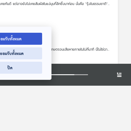
นดี แต่อาจยังไม่เคยสัมผัสในแง่มุมที่ลึกซึ้งมาก่อน นั่นคือ "รุ้งในธรรมชาติ"
อมรับทั้งหมด
้านเรือน รถยนต์ และพืชผลทางการเกษตรจนเสียหายภายในไม่กี่นาที นี่ไม่ใช่ฉาก
่ยอมรับทั้งหมด
นคือ พายุลูกเห็บ (Hailstorm) ดร.บัญชา ธนบุญสมบัติ จะเล่าเกี่ยวกับน้ำแข็ง
ปรายหิมะ (Snow pellet) ไปจนถึงน้ำแข็งที่เกิดจากมนุษย์อย่าง Blue Ice ที่ร่วง
้นลงในเมฆเหมือนเครื่องเล่นรถไฟเหาะ แท้จริงแล้วถูกท้าทายอย่างไรด้วยทฤษฎีใหม่
ปิด
ulus congestus ที่ทำได้เพียงลูกเห็บลูกเล็กๆ ไปจนถึงยักษ์ใหญ่อย่าง
ระวัติศาสตร์ ประเด็นเรื่องความเร็วของลูกเห็บ และชวนไปรู้จัก Hail alley
"เขตอบอุ่น" ถึงเกิดลูกเห็บขนาดใหญ่กว่า "เขตร้อน" อย่างแถบบ้านเรา ? นอกจากนี้
ที่ใช้ทำหลังคาต้านทานแรงกระแทก เตรียมตัวให้พร้อมเพื่อไขปริศนาเกี่ยวกับก้อนน้ำ
น การทรงกลด (Halo) บางรูปแบบ และกลอรี (Glory) เมื่อผู้ชมได้ชมคลิปตอนนี้แล้ว
กฏการณ์อะไร ซึ่งจะช่วยเปิดมุมมองใหม่ในการสังเกตท้องฟ้าและปรากฏการณ์ธรรมชาติ
ือ "แมวของชเรอดิงเงอร์" (Schrödinger's Cat) ภาพของแมวตัวหนึ่งที่ติดอยู่
ดียวกัน’ ได้กลายเป็นสัญลักษณ์อันน่าพิศวงที่แสดงถึงความย้อนแย้งของกลศาสตร์ค
างออกไปอย่างสิ้นเชิง เพราะมันไม่ได้ถูกสร้างขึ้นเพื่อสนับสนุนความลี้ลับของควอน
ตีความทฤษฎีทางฟิสิกส์ในยุคนั้น