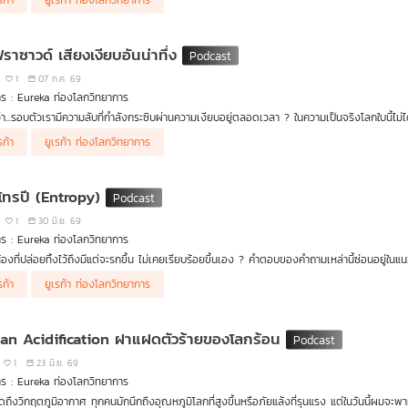
รก้า
ยูเรก้า ท่องโลกวิทยาการ
่วนหนึ่งขององค์ความรู้สำคัญของมนุษยชาติ ในรายการ Eureka ท่องโลกวิทยาการ ตอนนี้ ดร.บั
 Everett III) นักฟิสิกส์ชาวอเมริกันผู้เสนอแนวคิดอันโด่งดังที่เรียกว่า 'การตีความแบบหลาย
มที่แปลก พิสดาร และชวนให้ตั้งคำถามต่อธรรมชาติของความเป็นจริงมากที่สุดแนวคิดหนึ่งในประวัต
ราซาวด์ เสียงเงียบอันน่าทึ่ง
iverse)' ในนิยายวิทยาศาสตร์ เรื่องราวของฮิว เอเวอเรตต์ ไม่ใช่เพียงชีวประวัติของนักฟิสิกส์ค
อสู้กับกระแสความเชื่อหลัก และคำถามที่ว่าความจริงทางวิทยาศาสตร์นั้น บางครั้งอาจต้องใช้เวล
1
07 ก.ค. 69
การ Ep.นี้ เราจะสำรวจชีวิตอันน่าทึ่งของชายผู้เคยถูกดูหมิ่นว่า “โง่สุดแสนจะบรรยาย” แต่ในที่สุด
ร : Eureka ท่องโลกวิทยาการ
ม่
ว่า...รอบตัวเรามีความลับที่กำลังกระซิบผ่านความเงียบอยู่ตลอดเวลา ? ในความเป็นจริงโลกใบนี้ไม่ได้
ที่หูของมนุษย์ไม่มีวันได้ยิน นั่นคือ อินฟราซาวด์ (Infrasound) คลื่นเสียงความถี่ต่ำพิเศษที่ต่ำ
reka Ep. นี้ ดร.บัญชา ธนบุญสมบัติ จะพาทุกท่านดำดิ่งไปเจาะลึกมิติต่างๆ ที่น่าทึ่งของอินฟ
รก้า
ยูเรก้า ท่องโลกวิทยาการ
ด์มีต้นกำเนิดมาจากทั้งปรากฏการณ์ธรรมชาติระดับมหึมาอย่างภูเขาไฟปะทุ แผ่นดินไหว พายุฟ้
ยักษ์ใหญ่อย่างช้างแอฟริกาและวาฬสีน้ำเงินที่ใช้เสียงนี้สื่อสารกันข้ามมหาสมุทร รวมถึงพาไปดูเ
ล่อยจรวด
้คลื่นเสียงนี้เพื่อถอดรหัสโครงสร้างภายในของดาวเคราะห์ดวงอื่น เตรียมหูของคุณให้พร้อม (แม้จะไ
โทรปี (Entropy)
1
30 มิ.ย. 69
ร : Eureka ท่องโลกวิทยาการ
้องที่ปล่อยทิ้งไว้ถึงมีแต่จะรกขึ้น ไม่เคยเรียบร้อยขึ้นเอง ? คำตอบของคำถามเหล่านี้ซ่อนอยู่ในแนว
ยายามในการเข้าใจเครื่องจักรไอน้ำในยุคปฏิวัติอุตสาหกรรม โดย รูดอล์ฟ เคลาซิอุส (Rudolf 
a ท่องโลกวิทยาการ
ตอนนี้ ดร.ธนภัทร์ ดีสุวรรณ อาจารย์ประจำภาควิชาฟิสิกส์ คณะวิทยาศาสตร
รก้า
ยูเรก้า ท่องโลกวิทยาการ
แห่งกาลเวลา (Arrow of Time) ที่กำหนดทิศทาง
ลศาสตร์ (Thermodynamics) จุดกำเนิดของเอนโทรปี และแนวคิดเรื่อง พลังงานอิสระ (fee 
้นจะกล่าวถึงสะพานเชื่อมสู่โลกจุลภาค อันเป็นผลมาจากการปฏิวัติทางความคิดของ ลูทวิช บ็อ
ostate) จนเกิดเป็นสมการพลิกโลกอย่าง S = k ln (Omega) อันเป็นหัวใจของวิชากลศาสตร์เชิง
ายด้วยเรื่องราวของ คล็อด แชนนอน (Claude Shannon) ซึ่งพัฒนาแนวคิด เอนโทรปีเชิงสารสน
รปีในวิชาอุณหพลศาสตร์และกลศาสตร์เชิงสถิติอย่างน่าทึ่ง เตรียมพบกับการผสานศาสตร์ทั้ง 3
an Acidification ฝาแฝดตัวร้ายของโลกร้อน
้มุมมองใหม่ใน
Eureka ท่องโลกวิทยาการ
Ep. นี้
1
23 มิ.ย. 69
ร : Eureka ท่องโลกวิทยาการ
ูดถึงวิกฤตภูมิอากาศ ทุกคนมักนึกถึงอุณหภูมิโลกที่สูงขึ้นหรือภัยแล้งที่รุนแรง แต่ในวันนี้ผมจะพาท