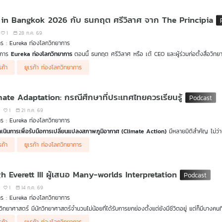
าสตร์ จนถึงเรื่องราวน่าทึ่งเมื่อเขาทำคะแนนสอบได้ถึง 110 เต็ม 100 จากการแสดงวิธีทำมากกว
ี่ครูไม่ได้สอน
 in Bangkok 2026 กับ ธนกฤต ศรีวิลาศ จาก The Principia
ดเริ่มต้นของนักฟิสิกส์โนเนมในอินเดีย สัตเยนได้สร้างผลงานเปลี่ยนโลกด้วยการคิดค้นวิธีพิสูจน์
งเขียนจดหมายถึงไอน์สไตน์เพื่อให้ไอน์สไตน์พิจารณาผลงานของเขา และหากไอน์สไตน์เห็นว่ามี
1
28 ก.ค. 69
็เห็นคุณค่าและช่วยแปล ทำให้สัตเยนเปลี่ยนจากนักฟิสิกส์โนเนมไปเป็นนักฟิสิกส์ดาวรุ่งทันที ต
ร : Eureka ท่องโลกวิทยาการ
-Einstein statistics) และไอน์สไตน์ได้ทำนาย คอนเดนเสทแบบโบส-ไอน์สไตน์ (Bose-Einstein 
ยการ
Eureka ท่องโลกวิทยาการ
ตอนนี้ ธนกฤต ศรีวิลาศ หรือ เต้ CEO และผู้ร่วมก่อตั้งสื่อวิทย
ต่อมา นอกจากอัจฉริยภาพทางวิทยาศาสตร์แล้ว สัตเยนยังเป็นพหูสูตผู้พูดได้หลายภาษา มีความ
รมนี้ร่วมกับกรุงเทพมหานคร โดย จะชวนทุกคนทำความรู้จักประวัติการสื่อสารวิทยาศาสตร์ไทย 
ะชาชนในภาษาเบงกาลี รวมถึงฝากผลงานผ่านสถาบันวิจัยที่ตั้งชื่อเพื่อเป็นเกียรติแก่เขาอย่าง
รก้า
ยูเรก้า ท่องโลกวิทยาการ
กสื่อสารวิทยาศาสตร์ไทยในปัจจุบันที่มีความหลากหลายมากยิ่งขึ้น นอกจากผู้ที่ชื่นชอบวิทยาศาสต
รุษผู้เป็นรากฐานของอนุภาคแห่งจักรวาลไปพร้อมกันใน Eureka ท่องโลกวิทยาการ
ักสื่อสารวิทยาศาสตร์ก็ยังเป็นอีกหนึ่งอาชีพในปัจจุบันที่เริ่มหาเลี้ยงตัวได้ในยุคที่ใครก็สร้างคอ
ีกคนที่อยากทำความรู้จักการสื่อสารวิทยาศาสตร์ให้มากขึ้น หรืออยากสร้างไฟในการเรียนรู้วิทยาศ
mate Adaptation: กรณีศึกษาที่ประเทศไทยควรเรียนรู้
ที่จะรวมตัวกันในอีเวนต์สุดยิ่งใหญ่ได้ใน
Eureka ท่องโลกวิทยาการ
Ep. นี้
1
21 ก.ค. 69
ร : Eureka ท่องโลกวิทยาการ
เนินการเพื่อรับมือการเปลี่ยนแปลงสภาพภูมิอากาศ (Climate Action)
มีหลายมิติสำคัญ ไม่ว
ation การปรับตัวเพื่ออยู่รอด, Loss & Damage การเยียวยาความสูญเสีย และ Means of Imp
รก้า
ยูเรก้า ท่องโลกวิทยาการ
าร
griculture & Food Security: เกษตรกรรม & ความมั่นคงทางอาหาร
Eureka ท่องโลกวิทยากา
ร Ep. นี้ เจะพาไปสำรวจแง่มุมของ Climate Adaptation หรือการปร
isaster Mitigation & Management: การจัดการและการบรรเทาผลกระทบจากภัยพิบัติ
ater Resource Management: การจัดการทรัพยากรน้ำ
h Everett III ผู้เสนอ Many-worlds Interpretation
cosystem-Based Adaptation & Coastal Protection: การปรับตัวโดยอาศัยระบบนิเวศ & กา
esilient Infrastructure & Planning: โครงสร้างพื้นฐานที่ยืดหยุนและการวางแผน
1
14 ก.ค. 69
ร : Eureka ท่องโลกวิทยาการ
ละประเภทจะมีตัวอย่างกรณีศึกษาจริงจากประเทศต่าง ๆ ทั่วโลก ซึ่งประเทศไทยอาจนำบางกรณีมา
วิทยาศาสตร์ มีนักวิทยาศาสตร์จำนวนไม่น้อยที่ได้รับการยกย่องตั้งแต่ยังมีชีวิตอยู่ แต่ก็มีบา
าเป็นคนเพ้อฝัน ถูกวิพากษ์วิจารณ์อย่างรุนแรง หรือแม้กระทั่งถูกตราหน้าว่าไม่เข้าใจสิ่งที่ตนเ