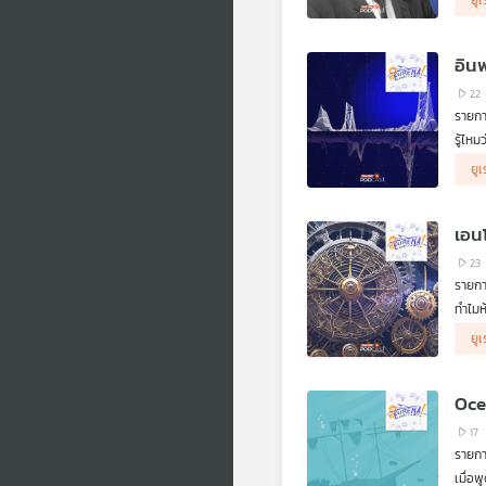
ยูเ
เป็นส
(Hugh
วอนตั
อินฟ
(Mult
การต่
22
วิทยา
รายกา
สมัยให
รู้ไหม
เสียง
ใน Eu
ยูเ
ราซาว
สัตว์
การป
การใช
เอน
23
รายกา
ทำไมห
ความพ
Eurek
ยูเ
ลูกศร
อุณหพ
จากนั
(micr
ปิดท้
เอนโท
Oce
คุณได
17
รายกา
เมื่อพ