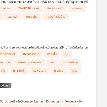
ลี้ยงดูไปตามปกติ จนกลายเป็นว่าเราต้องแบกรับภาระเลี้ยงดูทั้งลูกและคนแก่ที่
แม่รุ่นก่อน ๆ จึงเรียกคนกลุ่มนี้ว่า “แซนด์วิช เจเนอเรชัน (Sandwich
thaipbs
ThaiPBSPodcast
thaipbsradio
ครอบครัว
ของตนเอง ในด้านการเงิน ร่างกาย และทรัพยากรอื่น ๆ ซึ่งส่วนหนึ่งเกิดจาก
ดอะแบกของบ้าน พวกเขาต้องเจอกับอะไร ดร.วิทย์ สิทธิเวคิน และ คุณวัชราทิตย์
เดอะแบก
เศรษฐกิจ
เศรษฐกิจติดบ้าน
รดกทางพันธุกรรม บางคนตอนเด็กไม่เป็นแต่มาเป็นเอาตอนผู้ใหญ่ โรคนี้เกิดกับระบบ
ล้อม เช่น ฝุ่นพิษ PM2.5 โรคนี้พ่อแม่ต้องใส่ใจเป็นพิเศษเพราะบางครั้งอาจ
iPBSPodcast
thaipbsradio
ความชื้น
ฝุ่น
ยุต่ำกว่า 2 ปีไม่ควรใส่หน้ากากอนามัย และแบบไหนต้องไปหาหมอ รายการ #โรง
ุขอนามัย
สุรีย์พร วงศ์สถิตพร
หมอ
อากาศเปลี่ยน
รคภัย
โรคภูมิแพ้
โรงพยาบาล
โรงหมอ
ไรฝุ่น
ีวิต ประเพณี หรือวัฒนธรรม โดยเฉพาะชีวิตคู่ของลูก ๆ ทั้งก่อนและหลัง
ักเข้ามาเกี่ยวข้องเสมอ หลายคนจึงตั้งคำถามกับตัวเองว่า "ทำไมครอบครัวของเรา