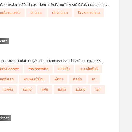
ขาต้องการจัดการชีวิตตัวเอง ต้องการพื้นที่ส่วนตัว การเข้าไปในโลกของลูกเยอะ
กว่าพ่อแม่ยังคงเป็นพื้นที่ปลอดภัย
ันธ์ในครอบครัว
จิตวิทยา
นักจิตวิทยา
ปัญหาการเรียน
ตัวเราเอง นั่นคือความรู้สึกไม่ชอบตั้งแต่แรกเจอ ไม่ว่าจะด้วยเหตุผลอะไร
อ ตัวเรา ในฐานะคนกลางที่คอยประสานเชื่อมความสัมพันธ์และสร้างเส้นทางที่ทั้ง
iPBSPodcast
thaipbsradio
ความรัก
ความสัมพันธ์
อมรับแฟน แฟนทำอะไรก็ผิดไปหมด มีสาเหตุจากอะไรได้บ้าง หากแก้ไขที่พ่อแม่ไม่ได้
นครั้งแรก
พาแฟนเข้าบ้าน
พ่อตา
พ่อผัว
ยา
เลิกกัน
แพทย์
แฟน
แม่ผัว
แม่ยาย
โรค