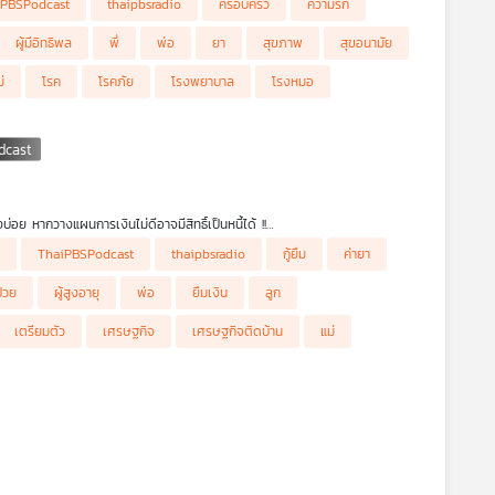
iPBSPodcast
thaipbsradio
ครอบครัว
ความรัก
ผู้มีอิทธิพล
พี่
พ่อ
ยา
สุขภาพ
สุขอนามัย
ม่
โรค
โรคภัย
โรงพยาบาล
โรงหมอ
้างบ่อย หากวางแผนการเงินไม่ดีอาจมีสิทธิ์เป็นหนี้ได้ !!
s
ThaiPBSPodcast
thaipbsradio
กู้ยืม
ค่ายา
ยแบบกระทันหันหรือแบบเรื้อรัง แน่นอนค่าใช้จ่ายก็ตามมาเป็นเงา จะมากน้อยก็ขึ้นอยู่
 เมื่อเลี่ยงการใช้เงินในเรื่องนี้ไม่ได้ ก่อนที่พ่อแม่จะป่วย ต้องเตรียมตัวและ
ป่วย
ผู้สูงอายุ
พ่อ
ยืมเงิน
ลูก
 เจ้าของเพจ TAXBugnoms เล่าให้ฟังในรายการ เศรษฐกิจติดบ้าน ค่ะ
เตรียมตัว
เศรษฐกิจ
เศรษฐกิจติดบ้าน
แม่