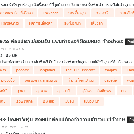
รอบครัวรักลูก ห่วงลูกเป็นเรื่องปกติที่ทุกบ้านควรเป็น แต่บางครั้งพ่อแม่อาจหลงลืมไปว่า ลูกเ
 อาจเป็นภัยเงียบที่น่ากังวล สิ่งเดียวที่พ่อแม่ควรทำคือการเชื่อมั่นในตัวลูก เพียงแค่นี้ลูกจะรู้สึ
e Coach ห้องที่ปรึกษา
TheCoach
การเลี้ยงลูก
ครอบครัว
ความสัมพ
ญหาครอบครัว
หลักการเลี้ยงลูก
ห้องที่ปรึกษา
เลี้ยงลูก
 978: พ่อแม่เราไม่ยอมรับ แฟนทำอะไรก็ผิดไปหมด ทำอย่างไร
1
31 พ.ค. 67
าร : โรงหมอ
ในปัญหาโลกแตกด้านความสัมพันธ์ที่เกิดขึ้นระหว่างพ่อตากับลูกเขย แม่ผัวกับลูกสะใภ้ หรือแฟนของ
 ปัญหาด้านความสัมพันธ์ในลักษณะนี้คนที่ได้รับความทุกข์หรือรองรับความรู้สึกของทั้งสองฝ่ายคื
alth
podcast
Rongmhor
Thai PBS Podcast
thaipbs
Tha
ายลงตัวได้ เส้นทางความรักไม่ราบรื่นแถมยังต้องเหนื่อยเพิ่มขึ้น ในสถานการณ์ที่พ่อแม่เราไม่ย
าและแฟนต้องทำอย่างไร รายการ โรงหมอ
ามเข้มแข็ง
จันทร์วิภา ดิลกสัมพันธ์
ทำอะไรก็ผิดไปหมด
ปล่อยมือ
พบกั
สะใภ้
ลูกเขย
สุขภาพ
สุขอนามัย
สุรีย์พร วงศ์สถิตพร
หมอ
คภัย
โรงพยาบาล
โรงหมอ
ไม่ชอบ
ไม่ชอบหน้า
33: ปัญหาวัยรุ่น สิ่งใหม่ที่พ่อแม่ต้องทำความเข้าใจไม่ใช่ทำโทษ
0
27 เม.ย. 67
ร : The Coach (ห้องที่ปรึกษา)