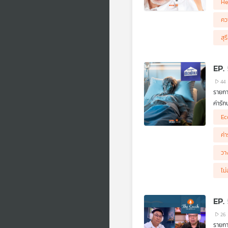
He
(พ่อแ
คว
สุ
EP. 
44
รายกา
ค่ารัก
Ec
ประเท
กับควา
ค่
วางแผ
วา
ไม
EP. 
26
รายกา