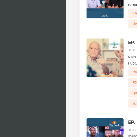
หลายค
เกินไป
Th
ปั
EP.
91
รายก
หนึ่ง
ก็ตาม
He
สองฝ่
ตัวเร
คว
ลูก
โร
EP. 
33
รายกา