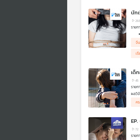
นักเ
26
รายกา
จี
เรี
เด็
45
รายกา
ผลวิจ
คร
EP.
72
รายกา