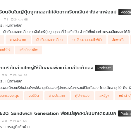
รียนจีนในญี่ปุ่นถูกหลอกให้จัดฉากเรียกเงินค่าไถ่จากพ่อแม่
6
1
24 ต.ค. 68
ร : หน้าต่างโลก
นักเรียนแลกเปลี่ยนชาวจีนในญี่ปุ่นถูกบุคคลที่อ้างตัวเป็นเจ้าหน้าที่หน่วยข่าวกรองจีนหลอกให้จ
ชาวฮานอยยังหวั่นแผนดันใช้รถจักรยานยนต์ไฟฟ้า
น
ต่างประเทศ
นักเรียนแลกเปลี่ยน
รถจักรยานยนต์ไฟฟ้า
ลักพาตัว
ยกค่าไถ่
แก๊งมิจฉาชีพ
กอเมริกันส่วนใหญ่ใช้ปืนของพ่อแม่จบชีวิตตัวเอง
0
06 ต.ค. 68
ร : หน้าต่างโลก
ัยเผยเด็กอเมริกันส่วนใหญ่ใช้อาวุธปืนของผู้ปกครองในการจบชีวิตตัวเอง โดยเด็กอายุ 10 ถึง 17 
อบครองอาวุธ
จบชีวิต
ต่างประเทศ
ผู้ปกครอง
สหรัฐฯ
หน้าต่า
 620: Sandwich Generation พ่อแม่ยุคใหม่ในบทเดอะแบก
0
19 พ.ค. 68
ร : เศรษฐกิจติดบ้าน