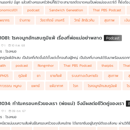
านออกไป มีลูก แล้วสร้างครอบครัวใหม่ก็ใช่ว่าจะสามารถตัดขาดคนเป็นพ่อแม่ของเราได้ ก็ยังต้องเ
กรับภาระของคนที่เป็นพ่อแม่ยุคปัจจุบันกลายเป็นเรื่องที่ค่อนข้างจะหนักหนาเอาการกว่าคนเป็นพ่อ
onomics101
podcast
Sandwich Generation
Thai PBS Podcast
ation)” ซึ่งเป็นคำที่มักใช้เรียกคนที่อยู่ตรงกลางที่ต้องรับผิดชอบดูแลทั้งพ่อแม่สูงอายุและลูก
กรสูงวัยทั่วโลกเพิ่มขึ้น ขณะที่วัยแรงงานมีจำนวนลดลงหรือเท่าเดิม คนกลุ่มนี้ต้องรับบทเป็นเ
ัพยากร
ร่างกาย
วัชราทิตย์ เกษศรี
วิทย์ สิทธิเวคิน
สุขภาพ
เงิน
ี เล่าให้ฟังในรายการ เศรษฐกิจติดบ้าน ค่ะ
1081: โรคจมูกอักเสบภูมิแพ้ เรื่องที่พ่อแม่อย่าพลาด
1
10 ก.พ. 68
าร : โรงหมอ
ูกภูมิแพ้อักเสบ เป็นโรคที่เกิดขึ้นได้ตั้งแต่เด็กจนถึงผู้ใหญ่ เป็นโรคที่บางคนได้รับมาพร้อมม
ินหายใจ ซึ่งมีปัจจัยมาเป็นส่วนเสริมก่อโรคทั้งที่เกิดจากตัวของผู้ป่วยเอง หรือเกิดจากสภาพแวด
alth
podcast
Rongmhor
Thai PBS Podcast
thaipbs
Tha
การใช้ชีวิตของเด็กไปเลยก็ได้ ต้นเหตุเกิดจากอะไร ลักษณะอาการเป็นอย่างไร ทำไมเด็กเล็กอา
่าให้ฟังค่ะ
่นPM25
ภูมิแพ้
ยา
ยาแก้แพ้
ระบบทางเดินหายใจ
สุขภาพ
ส
ภาวรรณ หนูคง
แพทย์
แพ้อากาศ
โรค
โรคจมูกอักเสบภูมิแพ้
โ
 1034: ทำไมครอบครัวของเรา (พ่อแม่) จึงมีผลต่อชีวิตคู่ของเรา
1
09 ต.ค. 67
าร : โรงหมอ
หนียวแน่นบนความสัมพันธ์ในครอบครัวของสังคมไทย ได้แทรกซึมอยู่ในทุกมิติของสังคม ผ่านวิถีช
าน แม้จะบอกว่า ชีวิตคู่เป็นเรื่องของคนสองคน แต่สุดท้ายคำว่า "ครอบครัว" หรือ "พ่อแม่" ก็ม