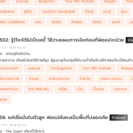
alth
podcast
Rongmhor
Thai PBS Podcast
thaipbs
Tha
ม่) จึงมีผลต่อชีวิตคู่ของเรา" รายการ โรงหมอ
ามสัมพันธ์
คู่ชีวิต
จันทร์วิภา ดิลกสัมพันธ์
ชีวิตคู่
ญาติ
น้อง
รีย์พร วงศ์สถิตพร
หมอ
หย่ากัน
อิทธิพล
เลิกกัน
แพทย์
แ
502: รู้ไว้จะได้ไม่เป็นหนี้ วิธีวางแผนการเงินก่อนที่พ่อแม่จะป่วย
2
19 ก.ย. 67
ร : เศรษฐกิจติดบ้าน
ษาพยาบาล เป็นหนึ่งในค่าใช้จ่ายที่สูง ผู้สูงอายุเป็นกลุ่มที่มีความจำเป็นต้องใช้จ่ายในเรื่องนี้ค่อนข
onomics101
podcast
TAXBugnoms
Thai PBS Podcast
thaipb
ศไทยเข้าสู่สังคมผู้สูงอายุ เต็มรูปแบบแล้ว ความเจ็บป่วยเป็นเรื่องที่หลีกเลี่ยงไม่ได้ อาจเจ็บป่ว
มรุนแรงและระยะเวลาของอาการและโรคที่เป็น คนที่ต้องรับผิดชอบค่าใช้จ่ายแบบเลี่ยงไม่ได้ก็คือ "ลูก"
ารักษาพยาบาล
ค่าหมอ
ค่าโรงพยาบาล
จ่ายเงิน
ถนอน เกตุเอม
นการเงินอย่างไร ดร.วิทย์ สิทธิเวคิน และ คุณถนอน เกตุเอม ผู้เชี่ยวชาญด้านบัญชีและภาษี
งแผนการเงิน
วิทย์ สิทธิเวคิน
หนี้สิน
เงิน
เจ็บป่วย
เดอะแบก
่สบาย
56: แค่เชื่อมั่นในตัวลูก พ่อแม่ยังคงเป็นพื้นที่ปลอดภัย
0
14 ก.ค. 67
ร : The Coach (ห้องที่ปรึกษา)