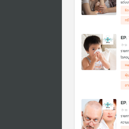
แต่งง
บ้าน
การแบ
Ec
Gener
ประชา
ทร
เกษศร
EP. 
51
รายก
โรคจม
ทางเด
He
รบกวน
หมอ เล
ฝุ
อา
EP.
111
รายก
ความเ
แต่งง