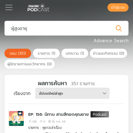
เข้าสู่ระบบ
Podcast
Advance Search
ตอน
(351)
รายการ
(1)
บทความ
(1)
ข่าวและกิจกรรม
(0)
เพล
ย์
ผู้จัดรายการและวิทยากร
(0)
ลิ
สต์
แนะนำ
ผลการค้นหา
351
รายการ
เรียงจาก
อัปเดตใหม่ล่าสุด
เพล
ย์
EP. 156: นิทาน สามสีกอดคุณยาย
ลิ
สต์
106
0
05 ก.ค. 69
รายการ : หูยาวเล่าเรื่อง
ของ