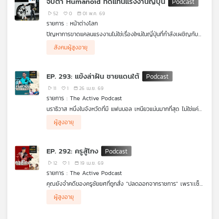
จับตา Humanoid ทดแทนแรงงานญี่ปุ่น
คนเป็นหนี้เพื่อดิ้นรนให้ชีวิตอยู่รอด
สารคดีคนจนเมือง ซีซัน 6 ตอน “อัสซมา ยิ่งท่วม ยิ่งจน” ใน คนจน
เมืองพอดแคสต์ EP.4 | ท่วม จน เจ็บ
52
0
01 พ.ค. 69
รายการ : หน้าต่างโลก
ปัญหาการขาดแคลนแรงงานไม่ใช่เรื่องใหม่ในญี่ปุ่นที่กำลังเผชิญกับ
ภาวะสังคมสูงวัยและมีอัตราการเกิดต่ำ ทำให้รัฐบาลและบริษัทต่างๆ
สังคมผู้สูงอายุ
ต้องงัดกลยุทธ์หลากหลายออกมาใช้เพื่อแก้ปัญหานี้ โดยนำหุ่นยนต์
เข้ามาทำงานทดแทนแรงงานคนในหลายภาคอุตสาหกรรม ซึ่งล่าสุด
ยังรวมถึงธุรกิจการบินด้วย
EP. 293: แข้งล่าฝัน ชายแดนใต้
11
1
26 เม.ย. 69
รายการ : The Active Podcast
นราธิวาส หนึ่งในจังหวัดที่มี แฟนบอล เหนียวแน่นมากที่สุด ไม่ใช่แค่
นั้นแต่หลายจังหวัดภาคใต้มีการจัดแข่งขันเกือบตลอดทั้งปี ไม่ว่าจะ
.
ผู้สูงอายุ
เป็นเกมระดับโรงเรียน ลีกท้องถิ่น หรือการแข่งขันของสโมสรอาชีพ
แต่คำถามสำคัญทำไม ทีมฟุตบอล รวมถึงนักฟุตบอลใต้ถึงไม่ปัง
เพราะโครงสร้างฟุตบอลอาชีพที่แข่งขันสูงขึ้น งบประมาณสโมสรที่
.
ต้องใช้มหาศาล ระบบเยาวชนที่ยังไม่แข็งแรงพอ หรือโอกาสในการ
ร่วมไขคำตอบผ่านเรื่องเล่าของสารคดีคนจนเมือง ซีซัน 6 ตอน “โค้ช
EP. 292: ครูสู้โกง
พัฒนานักเตะที่กระจุกตัวอยู่ในเมืองใหญ่
มีดี” แข้งล่าฝัน ปั้นเด็กชายแดน พร้อมบทวิเคราะห์เชิงลึกจากกูรู
บอลไทย ใน คนจนเมืองพอดแคสต์ EP.3 “แข้งล่าฝัน ชายแดนใต้”
12
1
19 เม.ย. 69
รายการ : The Active Podcast
คุณยังจำคดีของครูชัยยศที่ถูกสั่ง "ปลดออกจากราชการ" เพราะเซ็น
รับค่าอาหารกลางวันให้เด็กนักเรียนมัธยมฯ โรงเรียนขยายโอกาสไหม
บางคนอาจจะหลงลืมเรื่องราวนี้ แต่ยังมีครูจำนวนมากที่มีชะตาชีวิต
ผู้สูงอายุ
?
คล้ายกัน เมื่อครูไทยเสียเวลาส่วนใหญ่ไปกับการเซ็นรับพัสดุ และงาน
ร่วมเจาะลึกปัญหาเชิงโครงสร้างที่คุณอาจไม่เคยรู้ และมองหา
ธุรการ ที่พวกเขาไม่ได้มีความเชี่ยวชาญ ทำให้ตกเป็นเหยื่อของระบบที่
ทางออกผ่านกรณีของครูชัยยศ ใน “ครูสู้โกง”