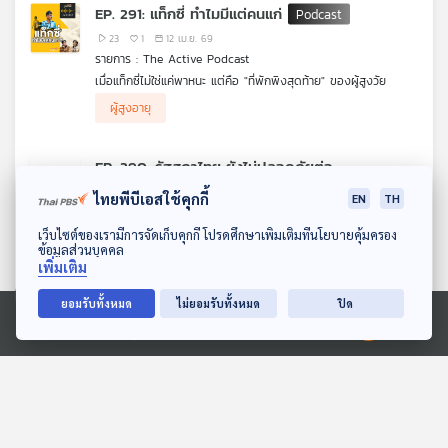
ไร้ประสิทธิภาพจนกลายเป็น "ผู้กระทำผิด" โดยไม่ตั้งใจ
EP. 291: แท็กซี่ ทำไมมีแต่คนแก่
23
1
12 เม.ย. 69
รายการ : The Active Podcast
เมื่อแท็กซี่ไม่ใช่แค่พาหนะ แต่คือ "ที่พักพิงสุดท้าย" ของผู้สูงวัย
ทำไมถนนในกรุงเทพฯ ถึงเต็มไปด้วยคนขับวัยเกษียณ หลายคนเข้ามา
ผู้สูงอายุ
ด้วยความหวัง แต่ยังวนเวียนอยู่บนถนนเส้นความยากจนที่มองไม่เห็น
The Active Podcast EP.นี้ พาไปสำรวจปัญหาหลังพวงมาลัยของ
ทางออก
"แท็กซี่สูงวัย" พร้อมถอดบทเรียนจากต่างประเทศว่ามีวิธีจัดการเรื่อง
นี้อย่างไร ? ทำไมบางประเทศถึงดูแลได้ดี แต่บางที่กลับล้มเหลวไม่
EP. 290: รัฐสภาไทย ยังไม่ปลอดภัยต่อ
ต่างจากเรา ใน “ทำไมแท็กซี่ มีแต่คนแก่”
การคุกคามทางเพศ
ไทยพีบีเอสใช้คุกกี้
EN
TH
20
1
05 เม.ย. 69
ดาวน์โหลด Thai PBS Podcast Application
รายการ : The Active Podcast
เว็บไซต์ของเรามีการจัดเก็บคุกกี้ โปรดศึกษาเพิ่มเติมที่นโยบายคุ้มครอง
ข้อมูลส่วนบุคคล
สัปปายะสภาสถาน ที่แปลว่าสถานที่ ประกอบกรรมดี ...แต่จากสถิติร้อง
เพิ่มเติม
เรียนการคุกคามทางเพศผ่านกล่อง Blackbox ทำเอาขนลุก เมื่อ
.
ผู้สูงอายุ
ผู้ใหญ่ ในรัฐสภากลายเป็นผู้กระทำเสียเอง ที่สำคัญเหยื่อ 484 คน ที่
แต่ความเงียบไม่ใช่ทางออกอีกต่อไป มาฟังความจริงที่ถูกซุกไว้ใต้พรม
ยอมรับทั้งหมด
ไม่ยอมรับทั้งหมด
ปิด
มีทั้งหญิง ชาย LGBTQIAN+ เกือบทั้งหมดไม่ทราบช่องทางร้อง
ของรัฐสภา เพื่อนําไปสู่การปฏิรูปโครงสร้างให้ปลอดภัยกับข้าราชการ
เรียน หรือหวาดกลัวต่อระบบอุปถัมภ์
การเมืองทุกเพศ โดยยึดผู้เสียหายเป็นศูนย์กลาง กับ สว.พรชัย วิทย
ญี่ปุ่นรีไซเคิลผ้าอ้อมใช้แล้วหวังแก้ปัญหา
Ⓒ 2020 องค์การกระจายเสียงและแพร่ภาพสาธารณะแห่งประเทศไทย
เลิศพันธุ์ รองเลขานุการ กมธ.การพัฒนาการเมืองฯ ในเพศสนิท
ขยะ
Podcast รัฐสภาไทย...ยังไม่ปลอดภัยต่อการคุกคามทางเพศ
68
0
30 มี.ค. 69
รายการ : หน้าต่างโลก
บริษัทญี่ปุ่นพัฒนาโครงการนำร่องครั้งแรกของโลก นำวัสดุ