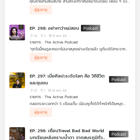
คุณยายสามสีไม่สบาย สามสีจึงเศร้าสร้อยมาโรงเรียน เพื่อน ๆ จึง
คุณ
ช่วยกันปลอบใจ สามสีบอกว่าสามสีกอดคุณยายทุกวันและจะกอดให้
ผู้สูงอายุ
มากขึ้น เพราะคุณยายรักและตามใจสามสีมาก สามสีคิดว่าไม่มีใครรัก
สามสีเท่าคุณยาย ครูตาโตจึงบอกว่า การกอดเป็นการแสดงความรัก
และสร้างภูมิต้านทานให้ผู้ป่วยได้
เพลง
EP. 298: อย่าหาว่าแม่สอน
32
2
31 พ.ค. 69
รายการ : The Active Podcast
บทความ
"ทุกวันนี้คนดูละครเขาไม่เอาสนุกอย่างเดียวแล้ว ดูต้องได้สาระจาก
ความบันเทิงด้วย ซึ่งการเอาบทกะเทยมาเล่นตลก โดนผู้ชายหลอก พี่
เป็นตัวแม่ที่แน่มาตั้งแต่ 26 ปีที่แล้ว สำหรับ "โกโก้" - กกกร เบญจาธิ
ผู้สูงอายุ
ว่ามันอาจจะเก่าไปแล้วในยุคนี้"
กูล หรือ "เจ๊เปีย" จากสตรีเหล็ก หนังไทยระดับตำนาน ที่เล่าเรื่อง
ทุกบทบาทผ่านการพิจารณาอย่างดี ว่าต้องไม่ด้อยค่ากลุ่มคนข้ามเพศ
LGBTQIAN+ ได้อย่างสมจริง และหลากหลายมากที่สุด
และท้าทายขึ้นไปในหลายบทบาท เพื่อสร้างความเข้าใจต่อสังคมผ่านสื่อ
ต้อนรับสู่เดือนไพรด์ มานี่ๆ แม่จะเล่าให้ฟัง ทั้งเคล็ดลับการใช้ชีวิตกว่า
บันเทิง เช่นเดียวกับมุมมองการใช้ชีวิตในฐานะหญิงข้ามเพศ ที่กลาย
จะเริ่มต้นสู่กระบวนการข้ามเพศ เข้าวงการในบันเทิงได้ยังไง และ
ข่าว
EP. 297: เมื่อศิลปะระดับโลก คือ วิถีชีวิต
เป็นต้นแบบให้กับคนรุ่นใหม่
ล่าสุดกับการกลับมาจับวอลเลย์บอลอีกครั้งกับ Project ของไทยพีบี
และ
และชุมชน
เอส ในเพศสนิท Podcast อย่าหาว่าแม่สอน
กิจกรรม
27
1
24 พ.ค. 69
รายการ : The Active Podcast
ตลอดระยะเวลากว่า 5 เดือนเต็ม เมืองภูเก็ตได้ทำหน้าที่เป็นหมุด
เกี่ยว
หมายสำคัญของศิลปิน นักท่องเที่ยว และผู้คนจากทุกมุมโลก ด้วยจุด
.
ผู้สูงอายุ
หมายเดียวกัน คือ เทศกาลศิลปะนานาชาติ Thailand Biennale,
ชวนพูดคุยส่งท้ายงานกับ ใหม่ อริญชย์ รุ่งแจ้ง ศิลปินและผู้อำนวย
กับ
Phuket 2025 แม้วันนี้ เทศกาลจะปิดฉากลงแล้ว แต่ความประทับใจ
การฝ่ายศิลป์โครงการจัดมหกรรมศิลปะร่วมสมัยนานาชาติ Thailand
.
เรา
และแรงขับเคลื่อนในชุมชนยังคงทำหน้าที่ต่อไปอย่างไม่สิ้นสุด
Biennale, Phuket 2025 กับวิธีคิดเบื้องหลังการออกแบบเทศกาล
ศิลปะร่วมสมัย จะเข้าไปเติบโตและเป็นเนื้อเดียวกับชุมชนได้อย่างไร?
EP. 296: เถื่อนTravel Bad Bad World
ศิลปะ ที่ตั้งใจทลายกำแพงของมิวเซียมแสดงงานศิลปะ แต่พาผู้ชมไป
และเป็นไปได้ไหมที่ประเทศไทยจะก้าวสู่การเป็นเมืองแห่งศิลปะระดับโลก
บทเรียนหลังคราบน้ำตา จากสมรภูมิทั่ว
สู่ชุมชน วิถีชีวิต และประวัติศาสตร์ท้องถิ่นของภูเก็ต ได้อย่างแนบ
อย่างยั่งยืน? หาคำตอบพร้อมกันได้ในบทสนทนานี้