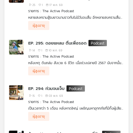
แน่น
โลก
25
1
17 พ.ค. 69
เครือ
รายการ : The Active Podcast
ข่าย
หลายสงครามสู้รบยาวนานราวกับไม่มีวันจบสิ้น อีกหลายสงครามสิ้น
วิทยุ
สุดลง หลงเหลือไว้เพียงเสียงระเบิด ควันปืน และบาดแผลที่ยังคงฝัง
.
ไทย
ผู้สูงอายุ
ลึกในใจผู้คน
The Active Podcast EP. นี้ ชวน วรรณสิงห์ ประเสริฐกุล ผู้กำกับ
พี
สารคดี เถื่อน Travel Bad Bad World คุยถึงเบื้องหลังของการ
.
บี
ลงพื้นที่จริงในสมรภูมิทั่วโลก
วรรณสิงห์ถ่ายทอดวิธีคิดในการเลือกพื้นที่พร้อมบทเรียนและคราบ
EP. 295: ดอยแหลม ตื่นเพื่อรอด
น้ำตาในสนามสงครามผ่านสายตาของความเป็นมนุษย์ ที่สุดท้ายแล้ว
เอส
พบว่า ร่องรอยบาดแผลที่ฝังลึกในใจผู้คน อาจไม่มีวันจางหายตลอด
14
1
10 พ.ค. 69
ชีวิต
รายการ : The Active Podcast
หลังเหตุ ดินถล่ม สังเวย 6 ชีวิต เมื่อช่วงปลายปี 2567 นับจากนั้น
แผนที่
ชีวิตของผู้คนที่ บ้านดอยแหลม อ.แม่อาย จ.เชียงใหม่ ก็เปลี่ยนไป
.
ผู้สูงอายุ
ตลอดกาล โดยเฉพาะช่วงหน้าฝนที่นี่กลายเป็น หมู่บ้านนอนไม่หลับ
ไม่ใช่แค่บ้านดอยแหลม แต่มีอีกกว่า 15,000 หมู่บ้านทั่วประเทศ ที่อยู่
วิทยุ
เพราะชาวบ้านกลัวเหตุการณ์จะซ้ำรอยจากการเป็นพื้นที่เสี่ยงภัยพิบัติ
ในจุดเสี่ยงดินถล่ม จนถึงวันนี้ชาวบ้านพร้อมแค่ไหน ? กับการรับมือ
เครือ
ภัยพิบัติที่อาจเกิดขึ้นได้อีกในอนาคต ติดตามผ่านเรื่องเล่าสารคดี
ข่าย
EP. 294: ท่วมจนเจ็บ
คนจนเมือง ซีซัน 6 ตอน “พ่อหลวงวี ลาหู่ กู้ภัยดินถล่ม” พร้อม
วิเคราะห์เพื่อหาทางออกให้กับคนบนพื้นที่เสี่ยง ใน คนจนเมืองพอดแค
15
1
03 พ.ค. 69
สต์ EP.5 | ดอยแหลม ตื่นเพื่อรอด
รายการ : The Active Podcast
เป็นเวลากว่า 5 เดือน หลังหาดใหญ่ เผชิญมหาอุทกภัยที่มีทั้งผู้เสีย
ชีวิต บ้านเรือน ร้านค้าได้รับความเสียหายจำนวนมาก เศรษฐกิจเสีย
.
ผู้สูงอายุ
หาย 2 หมื่นล้านบาท รัฐบาลคาดใช้เวลา 3 เดือนฟื้นฟู
แต่จนถึงเวลานี้ชีวิตของผู้คน โดยเฉพาะคนจนเมืองกว่า 1 แสนคน ที่
มีอาชีพหาเช้ากินค่ำ และเป็นฟันเฟืองสำคัญในการหมุนเศรษฐกิจของ
.
เมือง บ้านยังซ่อมไม่เสร็จ ร้านค้าพังเสียหาย รอการเยียววยา หลาย
ร่วมฟื้นความทรงจำในภารกิจฟื้นเมืองหาดใหญ่ ผ่านเรื่องเล่าใน