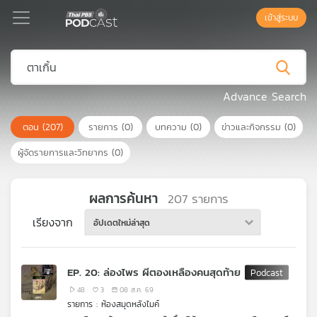
เข้าสู่ระบบ
Podcast
Advance Search
ตอน
(207)
รายการ
(0)
บทความ
(0)
ข่าวและกิจกรรม
(0)
เพล
ย์
ผู้จัดรายการและวิทยากร
(0)
ลิ
สต์
แนะนำ
ผลการค้นหา
207
รายการ
เรียงจาก
อัปเดตใหม่ล่าสุด
เพล
ย์
EP. 20: ล่องไพร ผีตองเหลืองคนสุดท้าย
ลิ
สต์
48
3
08 ส.ค. 69
รายการ : ห้องสมุดหลังไมค์
ของ