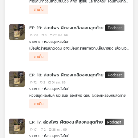
การเดินทางอันยาวนานของ ศักดิ์ สุริยัน และชาวคณะ เดินทางมาถึง
คุณ
บทสรุปแล้ว ตลอดเส้นทาง พวกเขาต้องเผชิญทั้งป่าลึก และอันตราย
.
ตาเกิ้น
รอบด้าน
ชะตากรรมของสองสามีภรรยาชาวเยอรมันจะลงเอยเช่นไร ความรักระ
หว่างร.อ.เรืองกับสีฟ้า ผีตองเหลืองคนสุดท้าย จะเป็นอย่างไรและบท
สรุปของการเดินทางครั้งนี้ จะเป็นไปตามที่ทุกคนคาดหวังหรือไม่
เพลง
EP. 19: ล่องไพร ผีตองเหลืองคนสุดท้าย
ติดตามใน ห้องสมุดหลังไมค์ ล่องไพร ผีตองเหลืองคนสุดท้าย EP
สุดท้าย
108
3
02 ส.ค. 69
รายการ : ห้องสมุดหลังไมค์
บทความ
เมื่อเสือร้ายในป่าดงดิบ อาจไม่อันตรายเท่าความเย็นชาของ เสือในใจ
ร้อยเอกเกรียง
.
ตาเกิ้น
ศักดิ์ศักดิ์ ตาเกิ๊น และ นายทหารเรือง ซุ่มนั่งห้างเฝ้ารอจะจัดการเสือ
ร้าย กลางความมืดมิด แต่ท่ามกลางความเงียบสงัด สีฟ้า ผีตอง
เหลืองคนสุดท้ายได้เสี่ยงอันตราย เพื่อตามหาชายที่เธอรักอย่างร้อย
ข่าว
EP. 18: ล่องไพร ผีตองเหลืองคนสุดท้าย
เอกเกรียง เหตุการณ์จะเป็นอย่างไรต่อไป ติดตามใน ห้องสมุดหลัง
และ
ไมค์ ล่องไพร ตอน ผีตองเหลืองคนสุดท้าย
72
2
01 ส.ค. 69
กิจกรรม
รายการ : ห้องสมุดหลังไมค์
ห้องสมุดหลังไมค์ ขอเสนอ ล่องไพร ตอน ผีตองเหลืองคนสุดท้าย
.
ตาเกิ้น
ตีกาย หัวหน้าเผ่าเชื่อฝังหัวว่า เสือ ที่ออกอาละวาด คือปีศาจอมตะที่
เกี่ยว
เทวดาส่งมาลงทัณฑ์ แต่งานนี้ ศักดิ์ และ ศาสตราจารย์ฟิกส์ งัด
กับ
อุบายเด็ด อ้างว่าพวกเขาคือคนที่เทวดาส่งมาเพื่อปราบเสือร้ายให้สิ้น
เรา
EP. 17: ล่องไพร ผีตองเหลืองคนสุดท้าย
ซาก พร้อมแท็กทีมกับ ตันยา ลูกสาวหัวหน้าเผ่าผู้กล้าหาญและไม่เชื่อ
เรื่องเสือผี ที่ขออาสาเป็นคนนำทางทีมพรานเข้าสู่ป่าลึก!
101
2
26 ก.ค. 69
รายการ : ห้องสมุดหลังไมค์