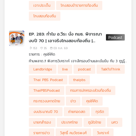
เจาะประเด็น
โกงสอบข้าราชการท้องถิ่น
โกงสอบท้องถิ่น
EP. 283: ทำไม อ.วีระ นั่ง กมธ. พิจารณา
งบปี 70 | เอาจริงโกงสอบท้องถิ่น |
ไตรมาส 2 เวียดนามโต 8.39%
153
35
03 ก.ค. 69
รายการ : คุยให้คิด
ห้ามพลาด..!! ฟังการวิเคราะห์ เจาะลึกรอบด้านและเข้มข้น กับ 3 กูรูรู้
ข่าว สุทธิชัย หยุ่น, วีระ ธีรภัทร และ วิสุทธิ์ คมวัชรพงศ์ กับประเด็น
• อ.วีระ นั่ง "กมธ.พิจารณางบประมาณปี 70" กับประเด็นที่สนใจ
Landbridge
live
podcast
TalkToThink
ข่าวร้อน
• รัฐบาลขยับแล้ว อนุญาตให้มีการถ่ายทอดสดการประชุม
กมธ.พิจารณางบประมาณปี 70
Thai PBS Podcast
thaipbs
• รองนายกฯ เอกนิติ ย้ำ "เปิดแผลผ่าตัดงบประมาณ ไร้หมกเม็ด"
• เวียดนามปฏิรูปราชการครั้งใหญ่ ส่งผลให้เศรษฐกิจไตรมาส 2 โต
ThaiPBSPodcast
กรมการปกครองส่วนท้องถิ่น
8.39%
• นายกฯ ย้ำเอาจริงกับตัวการ "โกงสอบข้าราชการท้องถิ่น"
กระทรวงมหาดไทย
ข่าว
คุยให้คิด
• กระแสข่าวลือ "นายกฯ สำรอง"
• "เขตเศรษฐกิจพิเศษภาคใต้-Landbridge" รัฐบาลจะเดินหน้าต่อ
งบประมาณปี 70
ถ่ายทอดสด
ทุจริต
หรือไม่ ?
• กระแสข่าว "รอยร้าว 2 น." ในพรรคภูมิใจไทยมีจริงหรือ ?
นายกสำรอง
ประเทศไทย
ภูมิใจไทย
มศว
รายการข่าว
วิสุทธิ์ คมวัชรพงศ์
วิเคราะห์