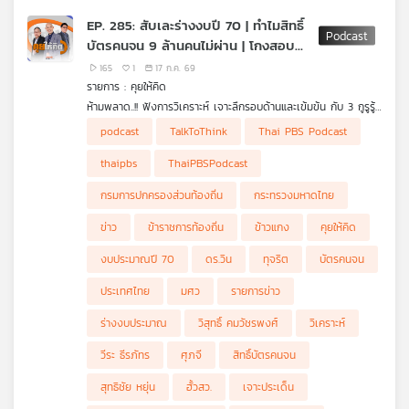
EP. 285: สับเละร่างงบปี 70 | ทำไมสิทธิ์
บัตรคนจน 9 ล้านคนไม่ผ่าน | โกงสอบ
ข้าราชการไม่จบ
165
1
17 ก.ค. 69
รายการ : คุยให้คิด
ห้ามพลาด..!! ฟังการวิเคราะห์ เจาะลึกรอบด้านและเข้มข้น กับ 3 กูรูรู้
ข่าว สุทธิชัย หยุ่น, วีระ ธีรภัทร และ วิสุทธิ์ คมวัชรพงศ์ กับประเด็น
• อ.วีระสับเละ "ร่างงบประมาณปี 70"
podcast
TalkToThink
Thai PBS Podcast
ข่าวร้อน
• คลังเคาะ "ผู้ขอรับสิทธิ์บัตรคนจน" 18 ล้านคน ผ่านเกณฑ์แค่ 9
ล้านคน
thaipbs
ThaiPBSPodcast
• ทำไมผู้ที่ยื่นขอสิทธิ์บัตรคนจน 9 ล้านคนไม่ผ่านเกณฑ์ ?
• ศุภจีถอยแล้ว "ข้าวราดแกง 40 บาท" น้อมรับฟังกระแสสังคม
กรมการปกครองส่วนท้องถิ่น
กระทรวงมหาดไทย
• "โกงสอบข้าราชการท้องถิ่น" ยังไม่จบ เตรียมลงดาบคนโกงสอบ
3,600 คน
ข่าว
ข้าราชการท้องถิ่น
ข้าวแกง
คุยให้คิด
• ดร.วิน "สนิท-มีเอี่ยว" กับคนการเมืองมากแค่ไหน ?
• ขั้นตอนการลงดาบ "3,600 รายชื่อคนโกงสอบ" พ้นการบรรจุ
งบประมาณปี 70
ดร.วิน
ทุจริต
บัตรคนจน
ข้าราชการท้องถิ่น
• ความคล้ายกันของคดีโกงสอบข้าราชการท้องถิ่น กับคดีฮั้วเลือก
ประเทศไทย
มศว
รายการข่าว
สว.
ร่างงบประมาณ
วิสุทธิ์ คมวัชรพงศ์
วิเคราะห์
วีระ ธีรภัทร
ศุภจี
สิทธิ์บัตรคนจน
สุทธิชัย หยุ่น
ฮั้วสว.
เจาะประเด็น