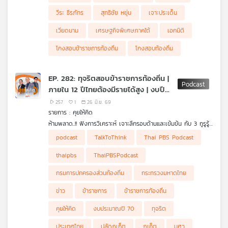
วีระ ธีรภัทร
สุทธิชัย หยุ่น
เจาะประเด็น
เวียดนาม
เศรษฐกิจพิเศษภาคใต้
เอกนิติ
โกงสอบข้าราชการท้องถิ่น
โกงสอบท้องถิ่น
EP. 282: ทุจริตสอบข้าราชการท้องถิ่น |
ภายใน 12 ปีไทยต้องมีรายได้สูง | งบปี
70 กังวลอะไรไหม
257
1
26 มิ.ย. 69
รายการ : คุยให้คิด
ห้ามพลาด..!! ฟังการวิเคราะห์ เจาะลึกรอบด้านและเข้มข้น กับ 3 กูรูรู้
ข่าว สุทธิชัย หยุ่น, วีระ ธีรภัทร และ วิสุทธิ์ คมวัชรพงศ์ กับประเด็น
• รองนายกฯ เอกนิติ เปรย "ภายใน 12 ปี ไทยจะต้องเป็นประเทศที่มี
podcast
TalkToThink
Thai PBS Podcast
ข่าวร้อน
รายได้สูง" !
• "ทุจริตสอบข้าราชการท้องถิ่น" วิบากกรรมกระทรวงมหาดไทย !
thaipbs
ThaiPBSPodcast
• ปลัดจังหวัดภูเก็ต กลับเข้าปฏิบัติหน้าที่ตามเดิม
• การพิจารณางบประมาณปี 70 มีอะไรน่ากังวลหรือไม่ ?
กรมการปกครองส่วนท้องถิ่น
กระทรวงมหาดไทย
ข่าว
ข้าราชการ
ข้าราชการท้องถิ่น
คุยให้คิด
งบประมาณปี 70
ทุจริต
ประเทศไทย
ปลัดภูเก็ต
ภูเก็ต
มศว