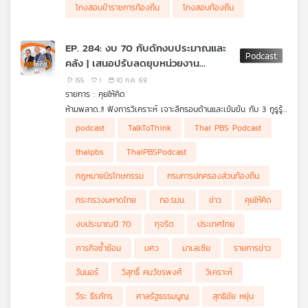
โกงสอบข้าราชการท้องถิ่น
โกงสอบท้องถิ่น
EP. 284: งบ 70 กับดักงบประมาณและ
คลัง | เสนอปรับลดยุบหน่วยงาน
ข้าราชการ | ถอดรหัสลับคะแนนโหวต
155
1
10 ก.ค. 69
รายการ : คุยให้คิด
ห้ามพลาด..!! ฟังการวิเคราะห์ เจาะลึกรอบด้านและเข้มข้น กับ 3 กูรูรู้
ข่าว สุทธิชัย หยุ่น, วีระ ธีรภัทร และ วิสุทธิ์ คมวัชรพงศ์ กับประเด็น
• เก็บตก "นายกฯ ไทย-มาเลเซีย" ร้องเพลง-เป่าแซ็กโซโฟนร่วมกัน
podcast
TalkToThink
Thai PBS Podcast
ข่าวร้อน
• ศาลรัฐธรรมนูญเคาะ "พ.ร.ก.กู้เงิน 4 แสนล้านบาท" ผ่านฉลุยไม่ขัด
รัฐธรรมนูญ
thaipbs
ThaiPBSPodcast
• มาแปลก "รองประธานสภาฯ" ขอเช็กองค์ประชุมด้วยตัวเอง
• ถอดรหัสลับคะแนนโหวต สภารับร่างกฎหมายนิรโทษกรรม
กฎหมายนิรโทษกรรม
กรมการปกครองส่วนท้องถิ่น
• "ทุจริตสอบข้าราชการท้องถิ่น" ระเบิดลูกใหญ่รัฐบาลอนุทิน
• งบประมาณปี 70 ส่งสัญญาณ "ไทยกำลังติดกับดักการจัดทำงบ
กระทรวงมหาดไทย
กอ.รมน.
ข่าว
คุยให้คิด
ประมาณและกับดักการคลัง"
• หลายฝ่ายต่างเสนอให้รัฐบาล "ปรับ ลด ยุบ" หน่วยงานต่าง ๆ เพื่อ
งบประมาณปี 70
ทุจริต
ประเทศไทย
ลดขนาดข้าราชการลง
• "วันมูหะมัดนอร์ มะทา" เสนอยุบ กอ.รมน. ภารกิจซ้ำซ้อน-ไม่เห็นผล
ภารกิจซ้ำซ้อน
มศว
มาเลเซีย
รายการข่าว
งาน
วันนอร์
วิสุทธิ์ คมวัชรพงศ์
วิเคราะห์
วีระ ธีรภัทร
ศาลรัฐธรรมนูญ
สุทธิชัย หยุ่น