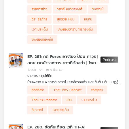
รายการข่าว
วิสุทธิ์ คมวัชรพงศ์
วิเคราะห์
วีระ ธีรภัทร
สุทธิชัย หยุ่น
อนุทิน
เจาะประเด็น
โกงสอบข้าราชการท้องถิ่น
โกงสอบท้องถิ่น
EP. 281: คดี Forex อาจโยง ป้อม ภาวุธ |
ลดขนาดข้าราชการ ยากที่ต้องทำ | โพย
สว. กกต. แจงไม่ผิดกฎหมาย
258
1
19 มิ.ย. 69
รายการ : คุยให้คิด
ห้ามพลาด..!! ฟังการวิเคราะห์ เจาะลึกรอบด้านและเข้มข้น กับ 3 กูรูรู้
ข่าว สุทธิชัย หยุ่น, วีระ ธีรภัทร และ วิสุทธิ์ คมวัชรพงศ์ กับประเด็น
• โดรนยูเครนถล่มรัสเซีย ไม่สนใจการประชุมร่วม "รัสเซีย-อาเซียน"
podcast
Thai PBS Podcast
thaipbs
ข่าวร้อน
• ทรัมป์ลงนาม "MOU ยุติสงครามสหรัฐฯ-อิหร่าน"
• เรตติงประเทศไทยยังคงอันดับ สะท้อนความเชื่อมั่น "เสถียรภาพ
ThaiPBSPodcast
ข่าว
รายการข่าว
เศรษฐกิจ-วินัยการคลัง"
• ครม. ขอคืนงบเหลือจ่ายปี 69 กลับเข้าคลัง 10,300 ล้านบาท
วิเคราะห์
เจาะประเด็น
• "พ.ร.ก. กู้เงิน 400,000 ล้านบาท" ไม่ต้องใช้ได้ไหม ?
• "ลดขนาดข้าราชการ" ปัญหายากที่ต้องทำ
• นายกฯ ไม่สนกระแสเชิงลบ "TH-AI Passport" แม้จะโดนวิจารณ์
EP. 280: ซัดกันเดือด เวที TH-AI
และถูก กมธ. ตรวจสอบหนัก