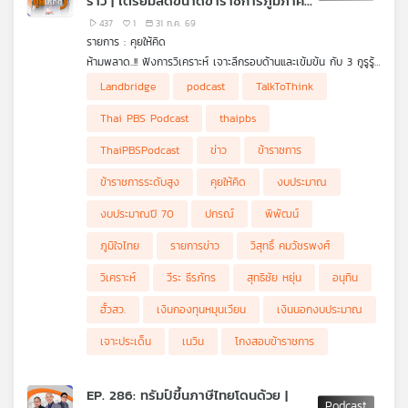
ร้าว | เตรียมลดขนาดข้าราชการภูมิภาค |
เครือ
อำนาจ กมธ. งบประมาณ
437
1
31 ก.ค. 69
ข่าย
รายการ : คุยให้คิด
วิทยุ
ห้ามพลาด..!! ฟังการวิเคราะห์ เจาะลึกรอบด้านและเข้มข้น กับ 3 กูรูรู้
ไทย
ข่าว สุทธิชัย หยุ่น, วีระ ธีรภัทร และ วิสุทธิ์ คมวัชรพงศ์ กับประเด็น
• ภูมิใจไทยส่งสัญญาณ "วางเกมยาว" แต่งตั้งข้าราชการระดับสูง
Landbridge
podcast
TalkToThink
ข่าวร้อน
อายุน้อย
พี
• "ฮั้วเลือก สว.-โกงสอบข้าราชการ" 2 เรื่องใหญ่กวนใจ และสั่น
บี
Thai PBS Podcast
thaipbs
คลอนภาพลักษณ์รัฐบาล
เอส
• อนุทินโพสต์ภาพ "2 น. 1 พ." สยบข่าวรอยร้าวพรรคภูมิใจไทย
ThaiPBSPodcast
ข่าว
ข้าราชการ
• "เงินนอกงบประมาณ" ของหน่วยงานต่าง ๆ มีอยู่เท่าไร ?
• "รองนายกฯ ปกรณ์" เตรียมพร้อมลดขนาดข้าราชการส่วนภูมิภาค
ข้าราชการระดับสูง
คุยให้คิด
งบประมาณ
• Landbridge ทำไมไม่ได้ไปต่อ ?
แผนที่
• รัฐบาลภูมิใจไทย ขาดคนที่จะอธิบายเรื่องให้เข้าใจง่าย !
งบประมาณปี 70
ปกรณ์
พิพัฒน์
• "กมธ. พิจารณางบประมาณ" มีอำนาจมากน้อยแค่ไหน ?
วิทยุ
• "ฮั้วเลือก สว." จะจบลงเมื่อไหร่ จบลงอย่างไร ?
ภูมิใจไทย
รายการข่าว
วิสุทธิ์ คมวัชรพงศ์
เครือ
ข่าย
วิเคราะห์
วีระ ธีรภัทร
สุทธิชัย หยุ่น
อนุทิน
ฮั้วสว.
เงินกองทุนหมุนเวียน
เงินนอกงบประมาณ
เจาะประเด็น
เนวิน
โกงสอบข้าราชการ
EP. 286: ทรัมป์ขึ้นภาษีไทยโดนด้วย |