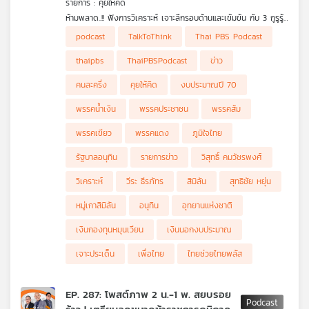
รายการ : คุยให้คิด
คุณ
ห้ามพลาด..!! ฟังการวิเคราะห์ เจาะลึกรอบด้านและเข้มข้น กับ 3 กูรูรู้
ข่าว สุทธิชัย หยุ่น, วีระ ธีรภัทร และ วิสุทธิ์ คมวัชรพงศ์ กับประเด็น
• ข่าวลือสูตรการเมือง "แดง+เขียว+ส้ม"
podcast
TalkToThink
Thai PBS Podcast
ข่าวร้อน
• ประเด็นที่จะทำให้ "ภท.-พท." ขัดแย้งกันมีอะไรบ้าง ?
เพลง
• "เงินนอกงบประมาณ" ควรต้องมีใครตรวจสอบดูแลหรือไม่ ?
thaipbs
ThaiPBSPodcast
ข่าว
• รัฐบาลอนุทินลำบาก สารพัดปัญหารุมเร้า
• อาจารย์วีระชี้แจงดราม่า "ปมเข้าพักในอุทยานแห่งชาติหมู่เกาะสิมิ
คนละครึ่ง
คุยให้คิด
งบประมาณปี 70
ลัน"
• "ไทยช่วยไทยพลัส" จะมีต่อหรือไม่ แล้วจะมีโครงการประชานิยมอื่น
บทความ
พรรคน้ำเงิน
พรรคประชาชน
พรรคส้ม
ใดอีกไหม ?
• ครม. มีมติตั้ง "ผกก. หนุ่ย" อดีตตำรวจอารักขานายกฯ เพื่อไทยนั่ง
พรรคเขียว
พรรคแดง
ภูมิใจไทย
"ผอ. ป.ย.ป."
รัฐบาลอนุทิน
รายการข่าว
วิสุทธิ์ คมวัชรพงศ์
ข่าว
และ
วิเคราะห์
วีระ ธีรภัทร
สิมิลัน
สุทธิชัย หยุ่น
กิจกรรม
หมู่เกาสิมิลัน
อนุทิน
อุทยานแห่งชาติ
เงินกองทุนหมุนเวียน
เงินนอกงบประมาณ
เกี่ยว
เจาะประเด็น
เพื่อไทย
ไทยช่วยไทยพลัส
กับ
เรา
EP. 287: โพสต์ภาพ 2 น.-1 พ. สยบรอย