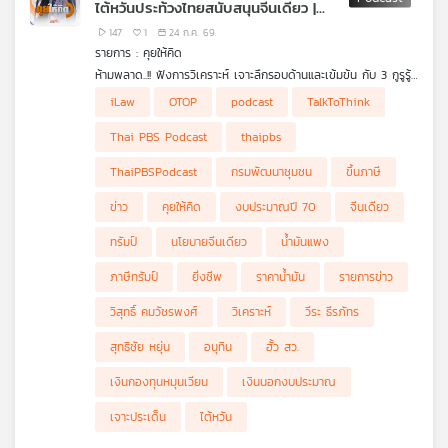
ไต้หวันประท้วงไทยสนับสนุนจีนเดียว |
อนุทินเดินหน้าฟ้องยิ่งชีพ
147
1
24 ก.ค. 69
รายการ : คุยให้คิด
ห้ามพลาด..!! ฟังการวิเคราะห์ เจาะลึกรอบด้านและเข้มข้น กับ 3 กูรูรู้
ข่าว สุทธิชัย หยุ่น, วีระ ธีรภัทร และ วิสุทธิ์ คมวัชรพงศ์ กับประเด็น
- "กมธ. งบปี 70" ย้ำเดินหน้าทวง "เงินนอกงบประมาณ-เงินกองทุน
iLaw
OTOP
podcast
TalkToThink
ข่าวร้อน
หมุนเวียน" กลับมาใช้
- กรมพัฒนาชุมชนชี้ OTOP สร้างรายได้ 300,000 ล้านบาท
Thai PBS Podcast
thaipbs
- "ราคาน้ำมัน-ภาษีทรัมป์ 12.5%" 2 เรื่องใหญ่ที่กลับมากระทบคนไทย
อีกครั้ง
ThaiPBSPodcast
กรมพัฒนาชุมชน
ขึ้นภาษี
- ทรัมป์ขึ้นภาษีประเทศคู่ค้า 60 ประเทศ ไทยโดนด้วย 12.5%
- ไต้หวันประท้วงท่าทีไทย ที่สนับสนุน "นโยบายจีนเดียว"
ข่าว
คุยให้คิด
งบประมาณปี 70
จีนเดียว
- อนุทินเดินหน้าฟ้อง "ยิ่งชีพ iLaw" กล่าวหาเอี่ยวคดีฮั้วเลือก สว.
- "คดีฮั้วเลือก สว." จะจบลงก่อน สว. ชุดนี้จะครบวาระหรือไม่ ?
ทรัมป์
นโยบายจีนเดียว
น้ำมันแพง
ภาษีทรัมป์
ยิ่งชีพ
ราคาน้ำมัน
รายการข่าว
วิสุทธิ์ คมวัชรพงศ์
วิเคราะห์
วีระ ธีรภัทร
สุทธิชัย หยุ่น
อนุทิน
ฮั้ว สว.
เงินกองทุนหมุนเวียน
เงินนอกงบประมาณ
เจาะประเด็น
ไต้หวัน