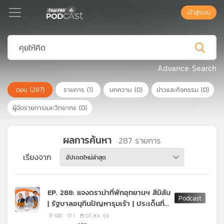
เข้าสู่ระบบ
Podcast
Advance Search
ตอน
(287)
รายการ
(1)
บทความ
(0)
ข่าวและกิจกรรม
(0)
เพล
ย์
ผู้จัดรายการและวิทยากร
(0)
ลิ
สต์
แนะนำ
ผลการค้นหา
287
รายการ
เรียงจาก
อัปเดตใหม่ล่าสุด
เพล
ย์
EP. 288: แจงดราม่าที่พักอุทยานฯ สิมิลัน
ลิ
| รัฐบาลอนุทินปัญหารุมเร้า | ประเด็นที่จะ
สต์
ขัดแย้ง ภท.-พท.
ของ
100
1
07 ส.ค. 69