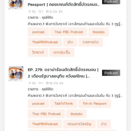
Passport | ถอยเกณฑ์ตัดสิทธิ์บัตรคนจน
• DSI แถลงคดี Forex อาจโยง "ป้อม ภาวุธ" แต่ยังไม่ใช่ผู้ต้องหา ไร้
| อนุทินกับรัฐมนตรี 3 แม่ครัว
อิทธิพลการเมืองกดดันทำคดี
152
1
12 มิ.ย. 69
• กกต. แจง "เอาโพยเข้าสถานที่เลือก สว." ไม่ผิดกฎหมาย !
รายการ : คุยให้คิด
ห้ามพลาด..!! ฟังการวิเคราะห์ เจาะลึกรอบด้านและเข้มข้น กับ 3 กูรูรู้
ข่าว สุทธิชัย หยุ่น, วีระ ธีรภัทร และ วิสุทธิ์ คมวัชรพงศ์ กับประเด็น
• รัฐบาลถอย ไม่ใช้เกณฑ์ลดหย่อนภาษี ตัดสิทธิ์บัตรคนจน
podcast
Thai PBS Podcast
thaipbs
ข่าวร้อน
• หลายโครงการของรัฐบาล สะดุดเท้าตัวเองเดินต่อไม่ได้เพราะอะไร
?
ThaiPBSPodcast
ข่าว
รายการข่าว
• "ที่ปรึกษาของรัฐมนตรี" ที่เคยเป็นความหวัง เงียบหายไปไหน ?
• นายกฯ อนุทิน ต้องบริหารดูแล "รัฐมนตรี 3 แม่ครัว" และคนใน
วิเคราะห์
เจาะประเด็น
พรรคอย่างไร ?
• DE เปิดเวทีรับฟังความเห็น "TH-AI Passport" บรรยากาศในงาน
ซัดกันเดือด
EP. 279: ดราม่าร้อนตัดสิทธิ์บัตรคนจน |
• สังคมตั้งคำถาม "TH-AI Passport" TOR ล็อกสเปก-เอกชนเขียน
2 เดือนรัฐบาลอนุทิน หวังแค่ไหน |
TOR ให้หรือเปล่า ?
กรรมการวิสามัญเงินกู้ 4 แสนล้าน
• "ความโปร่งใสในการจัดซื้อจัดจ้าง" ปัญหาหลักที่รัฐบาลอนุทินต้อง
132
1
05 มิ.ย. 69
เจอ !
รายการ : คุยให้คิด
• "TH-AI Passport" เฟส 2 มาแล้ว ใช้งบ 900 ล้านบาท !
ห้ามพลาด..!! ฟังการวิเคราะห์ เจาะลึกรอบด้านและเข้มข้น กับ 3 กูรูรู้
ข่าว สุทธิชัย หยุ่น, วีระ ธีรภัทร และ วิสุทธิ์ คมวัชรพงศ์ กับประเด็น
- เก็บตกคุณสุทธิชัยไปต่างประเทศ มองอนาคตประเทศไทยไปทาง
podcast
TalkToThink
TH-AI Passport
ข่าวร้อน
ไหนต่อ ?
- 2 เดือน "รัฐบาลอนุทิน 2" ประชาชนมีความหวังมากแค่ไหน ?
Thai PBS Podcast
thaipbs
- ตัดสิทธิ์ "บัตรคนจน" พ่อแม่ที่ลูกใช้สิทธิ์ลดหย่อนภาษี
- สภาตั้ง "กรรมการวิสามัญ" ติดตามการใช้เงินกู้ 4 แสนล้านบาท
ThaiPBSPodcast
กรรมการวิสามัญ
ข่าว
- "TH-AI Passport" จำเป็น-คุ้มค่า-โปร่งใสหรือไม่ ?