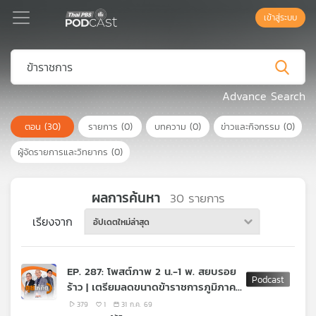
เข้าสู่ระบบ
Podcast
Advance Search
ตอน
(30)
รายการ
(0)
บทความ
(0)
ข่าวและกิจกรรม
(0)
เพล
ย์
ผู้จัดรายการและวิทยากร
(0)
ลิ
สต์
แนะนำ
ผลการค้นหา
30
รายการ
เรียงจาก
อัปเดตใหม่ล่าสุด
เพล
ย์
EP. 287: โพสต์ภาพ 2 น.-1 พ. สยบรอย
ลิ
ร้าว | เตรียมลดขนาดข้าราชการภูมิภาค |
สต์
อำนาจ กมธ. งบประมาณ
ของ
379
1
31 ก.ค. 69