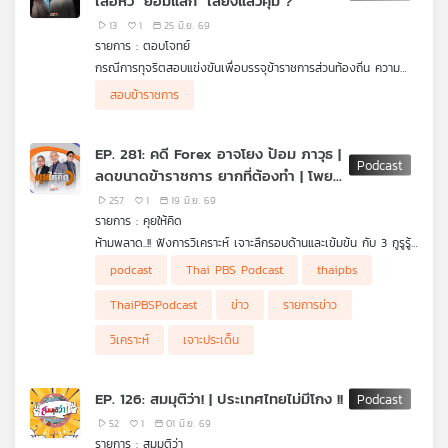
เสือหิว "ยอมแลก" เสี่ยงแล้วคุ้ม ?
13
1
25 มิ.ย. 69
รายการ : ตอบโจทย์
กรณีการทุจริตสอบแข่งขันเพื่อบรรจุข้าราชการส่วนท้องถิ่น ความ
คาดหวังต่อกระบวนการตรวจสอบ และการนำตัวบงการใหญ่มาดำเนิน
ผู้ร่วมรายการ
สอบข้าราชการ
คดีตามกฎหมาย
รศ. ดร.พิชาย รัตนดิลก ณ ภูเก็ต ผอ.หลักสูตรการเมืองฯ
นิด้า
รศ. ดร.โอฬาร ถิ่นบางเตียว คณะรัฐศาสตร์ฯ ม.บูรพา
EP. 281: คดี Forex อาจโยง ป้อม ภาวุธ |
ลดขนาดข้าราชการ ยากที่ต้องทำ | โพย
สว. กกต. แจงไม่ผิดกฎหมาย
257
1
19 มิ.ย. 69
รายการ : คุยให้คิด
ห้ามพลาด..!! ฟังการวิเคราะห์ เจาะลึกรอบด้านและเข้มข้น กับ 3 กูรูรู้
ข่าว สุทธิชัย หยุ่น, วีระ ธีรภัทร และ วิสุทธิ์ คมวัชรพงศ์ กับประเด็น
• โดรนยูเครนถล่มรัสเซีย ไม่สนใจการประชุมร่วม "รัสเซีย-อาเซียน"
podcast
Thai PBS Podcast
thaipbs
ข่าวร้อน
• ทรัมป์ลงนาม "MOU ยุติสงครามสหรัฐฯ-อิหร่าน"
• เรตติงประเทศไทยยังคงอันดับ สะท้อนความเชื่อมั่น "เสถียรภาพ
ThaiPBSPodcast
ข่าว
รายการข่าว
เศรษฐกิจ-วินัยการคลัง"
• ครม. ขอคืนงบเหลือจ่ายปี 69 กลับเข้าคลัง 10,300 ล้านบาท
วิเคราะห์
เจาะประเด็น
• "พ.ร.ก. กู้เงิน 400,000 ล้านบาท" ไม่ต้องใช้ได้ไหม ?
• "ลดขนาดข้าราชการ" ปัญหายากที่ต้องทำ
• นายกฯ ไม่สนกระแสเชิงลบ "TH-AI Passport" แม้จะโดนวิจารณ์
EP. 126: สมมุติว่า! | ประเทศไทยไม่มีโกง !!
และถูก กมธ. ตรวจสอบหนัก
• DSI แถลงคดี Forex อาจโยง "ป้อม ภาวุธ" แต่ยังไม่ใช่ผู้ต้องหา ไร้
52
1
01 มิ.ย. 69
อิทธิพลการเมืองกดดันทำคดี
รายการ : สมมุติว่า