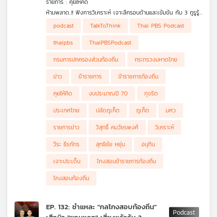
รายการ : คุยให้คิด
ห้ามพลาด..!! ฟังการวิเคราะห์ เจาะลึกรอบด้านและเข้มข้น กับ 3 กูรูรู้
ข่าว สุทธิชัย หยุ่น, วีระ ธีรภัทร และ วิสุทธิ์ คมวัชรพงศ์ กับประเด็น
• รองนายกฯ เอกนิติ เปรย "ภายใน 12 ปี ไทยจะต้องเป็นประเทศที่มี
podcast
TalkToThink
Thai PBS Podcast
ข่าวร้อน
รายได้สูง" !
• "ทุจริตสอบข้าราชการท้องถิ่น" วิบากกรรมกระทรวงมหาดไทย !
thaipbs
ThaiPBSPodcast
• ปลัดจังหวัดภูเก็ต กลับเข้าปฏิบัติหน้าที่ตามเดิม
• การพิจารณางบประมาณปี 70 มีอะไรน่ากังวลหรือไม่ ?
กรมการปกครองส่วนท้องถิ่น
กระทรวงมหาดไทย
ข่าว
ข้าราชการ
ข้าราชการท้องถิ่น
คุยให้คิด
งบประมาณปี 70
ทุจริต
ประเทศไทย
ปลัดภูเก็ต
ภูเก็ต
มศว
รายการข่าว
วิสุทธิ์ คมวัชรพงศ์
วิเคราะห์
วีระ ธีรภัทร
สุทธิชัย หยุ่น
อนุทิน
เจาะประเด็น
โกงสอบข้าราชการท้องถิ่น
โกงสอบท้องถิ่น
EP. 132: ชำแหละ "กลโกงสอบท้องถิ่น"