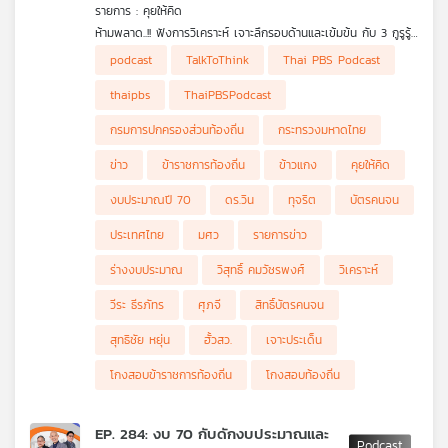
รายการ : คุยให้คิด
เครือ
ห้ามพลาด..!! ฟังการวิเคราะห์ เจาะลึกรอบด้านและเข้มข้น กับ 3 กูรูรู้
ข่าย
ข่าว สุทธิชัย หยุ่น, วีระ ธีรภัทร และ วิสุทธิ์ คมวัชรพงศ์ กับประเด็น
• อ.วีระสับเละ "ร่างงบประมาณปี 70"
podcast
TalkToThink
Thai PBS Podcast
วิทยุ
ข่าวร้อน
• คลังเคาะ "ผู้ขอรับสิทธิ์บัตรคนจน" 18 ล้านคน ผ่านเกณฑ์แค่ 9
ไทย
ล้านคน
thaipbs
ThaiPBSPodcast
• ทำไมผู้ที่ยื่นขอสิทธิ์บัตรคนจน 9 ล้านคนไม่ผ่านเกณฑ์ ?
พี
• ศุภจีถอยแล้ว "ข้าวราดแกง 40 บาท" น้อมรับฟังกระแสสังคม
บี
กรมการปกครองส่วนท้องถิ่น
กระทรวงมหาดไทย
• "โกงสอบข้าราชการท้องถิ่น" ยังไม่จบ เตรียมลงดาบคนโกงสอบ
เอส
3,600 คน
ข่าว
ข้าราชการท้องถิ่น
ข้าวแกง
คุยให้คิด
• ดร.วิน "สนิท-มีเอี่ยว" กับคนการเมืองมากแค่ไหน ?
• ขั้นตอนการลงดาบ "3,600 รายชื่อคนโกงสอบ" พ้นการบรรจุ
งบประมาณปี 70
ดร.วิน
ทุจริต
บัตรคนจน
ข้าราชการท้องถิ่น
แผนที่
• ความคล้ายกันของคดีโกงสอบข้าราชการท้องถิ่น กับคดีฮั้วเลือก
ประเทศไทย
มศว
รายการข่าว
วิทยุ
สว.
ร่างงบประมาณ
วิสุทธิ์ คมวัชรพงศ์
วิเคราะห์
เครือ
ข่าย
วีระ ธีรภัทร
ศุภจี
สิทธิ์บัตรคนจน
สุทธิชัย หยุ่น
ฮั้วสว.
เจาะประเด็น
โกงสอบข้าราชการท้องถิ่น
โกงสอบท้องถิ่น
EP. 284: งบ 70 กับดักงบประมาณและ