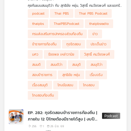
• "เขตเศรษฐกิจพิเศษภาคใต้-Landbridge" รัฐบาลจะเดินหน้าต่อ
คุยกันแบบสมมุติว่า กับ สุทธิชัย หยุ่น, วิสุทธิ์ คมวัชรพงศ์ และแขกรับ
หรือไม่ ?
เชิญ "รัชชพล เหล่าวานิช" คุยเรื่องสมมุติว่า การโกงสอบทั้งหมด
• กระแสข่าว "รอยร้าว 2 น." ในพรรคภูมิใจไทยมีจริงหรือ ?
podcast
Thai PBS
Thai PBS Podcast
ลอยนวลพ้นผิด ไม่มีใครร้องเรียน ไม่ถูกจับโกงสอบทั้งขบวนการ
ข้าราชการท้องถิ่นจะเป็นอย่างไร? จากประเด็นร้อนจากมหากาพย์
thaipbs
ThaiPBSPodcast
thaipbsradio
ทุจริตโกงข้อสอบข้าราชการท้องถิ่นปี 2568 พบหลักฐานเชื่อมโยง
ขบวนการที่มูลค่าความเสียหายกว่า 4,500 ล้านบาท ฟังในรายการ
กรมส่งเสริมการปกครองส่วนท้องถิ่น
ข่าว
สมมุติว่า ในรูปแบบ Podcast
ข้าราชการท้องถิ่น
ทุจริตสอบ
ประเด็นข่าว
มศว
รัชชพล เหล่าวานิช
วิสุทธิ์ คมวัชรพงศ์
สมมติ
สมมติว่า
สมมุติ
สมมุติว่า
สอบข้าราชการ
สุทธิชัย หยุ่น
เรื่องจริง
เรื่องสมมุติ
โกงข้อสอบ
โกงสอบ
โกงสอบท้องถิ่น
EP. 282: ทุจริตสอบข้าราชการท้องถิ่น |
ภายใน 12 ปีไทยต้องมีรายได้สูง | งบปี
70 กังวลอะไรไหม
256
1
26 มิ.ย. 69