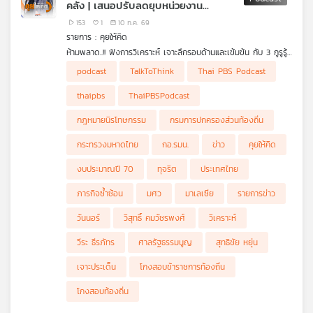
คลัง | เสนอปรับลดยุบหน่วยงาน
ข้าราชการ | ถอดรหัสลับคะแนนโหวต
153
1
10 ก.ค. 69
รายการ : คุยให้คิด
ห้ามพลาด..!! ฟังการวิเคราะห์ เจาะลึกรอบด้านและเข้มข้น กับ 3 กูรูรู้
ข่าว สุทธิชัย หยุ่น, วีระ ธีรภัทร และ วิสุทธิ์ คมวัชรพงศ์ กับประเด็น
• เก็บตก "นายกฯ ไทย-มาเลเซีย" ร้องเพลง-เป่าแซ็กโซโฟนร่วมกัน
podcast
TalkToThink
Thai PBS Podcast
ข่าวร้อน
• ศาลรัฐธรรมนูญเคาะ "พ.ร.ก.กู้เงิน 4 แสนล้านบาท" ผ่านฉลุยไม่ขัด
รัฐธรรมนูญ
thaipbs
ThaiPBSPodcast
• มาแปลก "รองประธานสภาฯ" ขอเช็กองค์ประชุมด้วยตัวเอง
• ถอดรหัสลับคะแนนโหวต สภารับร่างกฎหมายนิรโทษกรรม
กฎหมายนิรโทษกรรม
กรมการปกครองส่วนท้องถิ่น
• "ทุจริตสอบข้าราชการท้องถิ่น" ระเบิดลูกใหญ่รัฐบาลอนุทิน
• งบประมาณปี 70 ส่งสัญญาณ "ไทยกำลังติดกับดักการจัดทำงบ
กระทรวงมหาดไทย
กอ.รมน.
ข่าว
คุยให้คิด
ประมาณและกับดักการคลัง"
• หลายฝ่ายต่างเสนอให้รัฐบาล "ปรับ ลด ยุบ" หน่วยงานต่าง ๆ เพื่อ
งบประมาณปี 70
ทุจริต
ประเทศไทย
ลดขนาดข้าราชการลง
• "วันมูหะมัดนอร์ มะทา" เสนอยุบ กอ.รมน. ภารกิจซ้ำซ้อน-ไม่เห็นผล
ภารกิจซ้ำซ้อน
มศว
มาเลเซีย
รายการข่าว
งาน
วันนอร์
วิสุทธิ์ คมวัชรพงศ์
วิเคราะห์
วีระ ธีรภัทร
ศาลรัฐธรรมนูญ
สุทธิชัย หยุ่น
เจาะประเด็น
โกงสอบข้าราชการท้องถิ่น
โกงสอบท้องถิ่น