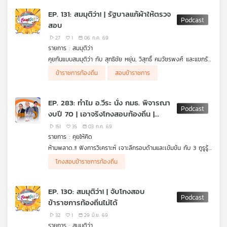
EP. 131: สมมุติว่า! | รัฐบาลแก้ผ้าให้ตรวจ
สอบ
27
1
06 ก.ค. 69
รายการ : สมมุติว่า
คุยกันแบบสมมุติว่า กับ สุทธิชัย หยุ่น, วิสุทธิ์ คมวัชรพงศ์ และแขกรับ
เชิญ "ดร.การดี เลียวไพโรจน์" คุยเรื่องสมมุติว่า จากประเด็นการโกง
ข้าราชการท้องถิ่น
สอบข้าราชการ
ที่เกิดขึ้นในหลายวงการ ซึ่งรวมถึงแวดวงการเมืองอย่างรัฐบาล ที่มี
ข้อครหาสมรู้ร่วมคิด จะเกิดอะไรขึ้นหากรัฐบาล "ยอมแก้ผ้า" ให้ตรวจ
สอบอย่างแท้จริง ฟังในรายการ สมมุติว่า ในรูปแบบ Podcast
EP. 283: ทำไม อ.วีระ นั่ง กมธ. พิจารณา
งบปี 70 | เอาจริงโกงสอบท้องถิ่น |
ไตรมาส 2 เวียดนามโต 8.39%
151
35
03 ก.ค. 69
รายการ : คุยให้คิด
ห้ามพลาด..!! ฟังการวิเคราะห์ เจาะลึกรอบด้านและเข้มข้น กับ 3 กูรูรู้
ข่าว สุทธิชัย หยุ่น, วีระ ธีรภัทร และ วิสุทธิ์ คมวัชรพงศ์ กับประเด็น
• อ.วีระ นั่ง "กมธ.พิจารณางบประมาณปี 70" กับประเด็นที่สนใจ
โกงสอบข้าราชการท้องถิ่น
ข่าวร้อน
• รัฐบาลขยับแล้ว อนุญาตให้มีการถ่ายทอดสดการประชุม
กมธ.พิจารณางบประมาณปี 70
• รองนายกฯ เอกนิติ ย้ำ "เปิดแผลผ่าตัดงบประมาณ ไร้หมกเม็ด"
EP. 130: สมมุติว่า! | จับโกงสอบ
• เวียดนามปฏิรูปราชการครั้งใหญ่ ส่งผลให้เศรษฐกิจไตรมาส 2 โต
ข้าราชการท้องถิ่นไม่ได้
8.39%
• นายกฯ ย้ำเอาจริงกับตัวการ "โกงสอบข้าราชการท้องถิ่น"
32
1
29 มิ.ย. 69
• กระแสข่าวลือ "นายกฯ สำรอง"
รายการ : สมมุติว่า