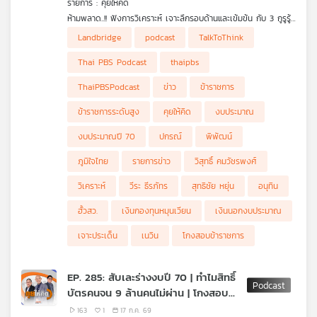
รายการ : คุยให้คิด
คุณ
ห้ามพลาด..!! ฟังการวิเคราะห์ เจาะลึกรอบด้านและเข้มข้น กับ 3 กูรูรู้
ข่าว สุทธิชัย หยุ่น, วีระ ธีรภัทร และ วิสุทธิ์ คมวัชรพงศ์ กับประเด็น
• ภูมิใจไทยส่งสัญญาณ "วางเกมยาว" แต่งตั้งข้าราชการระดับสูง
Landbridge
podcast
TalkToThink
ข่าวร้อน
อายุน้อย
เพลง
• "ฮั้วเลือก สว.-โกงสอบข้าราชการ" 2 เรื่องใหญ่กวนใจ และสั่น
Thai PBS Podcast
thaipbs
คลอนภาพลักษณ์รัฐบาล
• อนุทินโพสต์ภาพ "2 น. 1 พ." สยบข่าวรอยร้าวพรรคภูมิใจไทย
ThaiPBSPodcast
ข่าว
ข้าราชการ
• "เงินนอกงบประมาณ" ของหน่วยงานต่าง ๆ มีอยู่เท่าไร ?
• "รองนายกฯ ปกรณ์" เตรียมพร้อมลดขนาดข้าราชการส่วนภูมิภาค
บทความ
ข้าราชการระดับสูง
คุยให้คิด
งบประมาณ
• Landbridge ทำไมไม่ได้ไปต่อ ?
• รัฐบาลภูมิใจไทย ขาดคนที่จะอธิบายเรื่องให้เข้าใจง่าย !
งบประมาณปี 70
ปกรณ์
พิพัฒน์
• "กมธ. พิจารณางบประมาณ" มีอำนาจมากน้อยแค่ไหน ?
• "ฮั้วเลือก สว." จะจบลงเมื่อไหร่ จบลงอย่างไร ?
ภูมิใจไทย
รายการข่าว
วิสุทธิ์ คมวัชรพงศ์
ข่าว
และ
วิเคราะห์
วีระ ธีรภัทร
สุทธิชัย หยุ่น
อนุทิน
กิจกรรม
ฮั้วสว.
เงินกองทุนหมุนเวียน
เงินนอกงบประมาณ
เจาะประเด็น
เนวิน
โกงสอบข้าราชการ
เกี่ยว
กับ
EP. 285: สับเละร่างงบปี 70 | ทำไมสิทธิ์
เรา
บัตรคนจน 9 ล้านคนไม่ผ่าน | โกงสอบ
ข้าราชการไม่จบ
163
1
17 ก.ค. 69