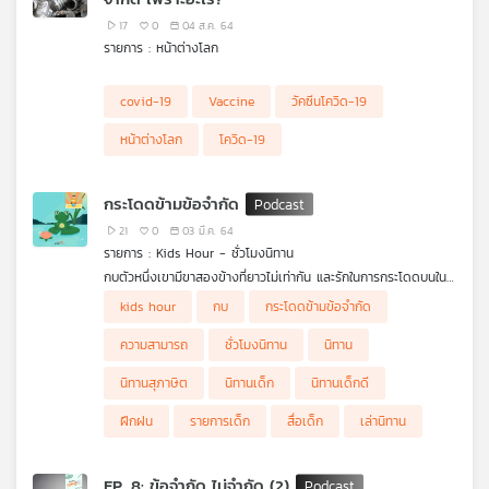
มองหาถิ่นลงทุนที่ลดการพึ่งพาจีน กระจายห่วงโซ่อุปทาน หรือหลีก
17
0
04 ส.ค. 64
เลี่ยงข้อจำกัดทางการค้า อาเซียนคือพื้นที่ที่ตอบโจทย์ในเรื่องเหล่านี้
รายการ : หน้าต่างโลก
แต่ประเทศใดในอาเซียนที่ได้รับอานิสงส์ในครั้งนี้บ้าง ดร.วิทย์ สิทธิ
เวคิน และ ริชาร์ด วัชราทิตย์ เกษศรี เล่าให้ฟังในรายการ เศรษฐกิจ
ติดบ้าน ค่ะ
covid-19
Vaccine
วัคซีนโควิด-19
หน้าต่างโลก
โควิด-19
กระโดดข้ามข้อจำกัด
21
0
03 มี.ค. 64
รายการ : Kids Hour - ชั่วโมงนิทาน
กบตัวหนึ่งเขามีขาสองข้างที่ยาวไม่เท่ากัน และรักในการกระโดดบนใน
บัว จึงพยายามฝึกฝนทุกวัน แม้ในยามที่กบตัวอื่นกำลังหลับอยู่ ความ
kids hour
กบ
กระโดดข้ามข้อจำกัด
พยายามนี้จะทำให้เจ้ากบประสบความสำเร็จได้หรือไม่ ไปฟังกันเลย
ความสามารถ
ชั่วโมงนิทาน
นิทาน
นิทานสุภาษิต
นิทานเด็ก
นิทานเด็กดี
ฝึกฝน
รายการเด็ก
สื่อเด็ก
เล่านิทาน
EP. 8: ข้อจำกัด ไม่จำกัด (2)