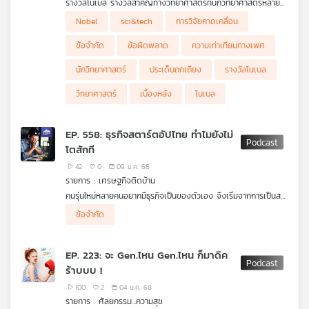
รางวัลโนเบล รางวัลสำคัญทางวิทยาศาสตร์ที่นักวิทยาศาสตร์หลาย
คุณ
คนนับถือ แต่มีอีกด้านที่พบว่ารางวัลนี้มีข้อจำกัดและมีเบื้องหลังหลาย
Nobel
sci&tech
การวิจัยคาดเคลื่อน
มุมที่เป็นประเด็นถกเถียงหรือกลายเป็นข้อผิดพลาดที่ไม่สามารถแก้ไข
ได้ ทั้งความเท่าเทียมทางเพศ การวิจัยคาดเคลื่อน ไปจนถึงข้อมูลที่นำ
ข้อจำกัด
ข้อผิดพลาด
ความเท่าเทียมทางเพศ
มาสู่ความเข้าใจผิด
เพลง
นักวิทยาศาสตร์
ประเด็นถกเถียง
รางวัลโนเบล
วิทยาศาสตร์
เบื้องหลัง
โนเบล
บทความ
EP. 558: ธุรกิจสตาร์ตอัปไทย ทำไมยังไม่
โตสักที
ข่าว
42
0
09 ม.ค. 68
และ
รายการ : เศรษฐกิจติดบ้าน
กิจกรรม
คนรุ่นใหม่หลายคนอยากมีธุรกิจเป็นของตัวเอง จึงเริ่มจากการเป็นส
ตาร์ตอัป (Startup) ช่วงหนึ่งธุรกิจลักษณะนี้เกิดขึ้นมากมาย สุดท้าย
ข้อจำกัด
ไปไม่รอดก็ค่อย ๆ หายไป แต่หากยังอยู่ธุรกิจประเภทนี้ในไทยทำไมไม่
โตสักที
เกี่ยว
EP. 223: จะ Gen.ไหน Gen.ไหน ก็มาดิค
กับ
ขีดจำกัดของธุรกิจประเภทนี้สำหรับประเทศไทยมีค่อนข้างเยอะ เช่น
ร้าบบบ !
กฎหมายที่ยังเป็นข้อจำกัดการขยายธุรกิจ ขาดแหล่งเงินทุนในช่วงเริ่ม
เรา
ต้นธุรกิจ ตลาดประเทศไทยตอบรับแพลตฟอร์มต่างชาติดีกว่า
100
2
04 ม.ค. 68
เทคโนโลยีสตาร์ตอัปของไทยด้วยกันเอง ปัจจัยเหล่านี้ถูกมองว่าเป็น
รายการ : ศัลยกรรม...ความสุข
กับดักสำคัญต่อการเติบโต ยังมีเรื่องอะไรอีกบ้างที่เป็นข้อจำกัดซ่อน