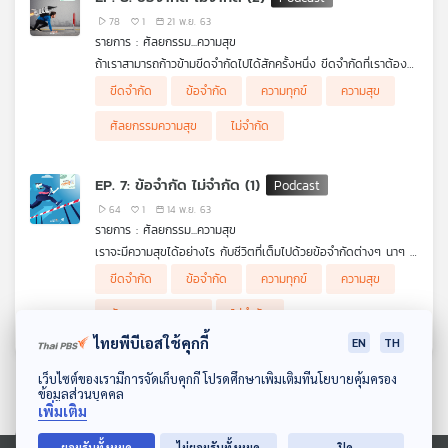
78
1
21 พ.ย. 63
รายการ : ศัลยกรรม...ความสุข
ถ้าเราสามารถก้าวข้ามขีดจำกัดไปได้สักครั้งหนึ่ง ขีดจำกัดที่เราต้อง
เจอหลังจากนั้นก็ไม่สามารถจำกัดเราได้อีกต่อไป และยังกลายเป็นเครื่
ขีดจำกัด
ข้อจำกัด
ความทุกข์
ความสุข
อมมือช่วยให้เราประดิษฐ์เครื่องดนตรีใหม่ๆ จากวัสดุเหลือใช้มากมาย
หลายชนิดอีกด้วย
ศัลยกรรมความสุข
ไม่จำกัด
EP. 7: ข้อจำกัด ไม่จำกัด (1)
64
1
14 พ.ย. 63
รายการ : ศัลยกรรม...ความสุข
เราจะมีความสุขได้อย่างไร กับชีวิตที่เต็มไปด้วยข้อจำกัดต่างๆ นาๆ
ทำอันนั้นก็ไม่ได้ ทำอันนี้ก็ไม่ถนัด ติดๆขัดๆไปหมด เราลองมาเรียนรู้
ขีดจำกัด
ข้อจำกัด
ความทุกข์
ความสุข
วิธีการก้าวข้ามข้อจำกัดของตัวเอง จากเด็กๆ พิการ ซึ่งชีวิตเต็มไป
ด้วยข้อจำกัด
ศัลยกรรมความสุข
ไม่จำกัด
ไทยพีบีเอสใช้คุกกี้
EN
TH
ดาวน์โหลด Thai PBS Podcast Application
เว็บไซต์ของเรามีการจัดเก็บคุกกี้ โปรดศึกษาเพิ่มเติมที่นโยบายคุ้มครอง
ข้อมูลส่วนบุคคล
เพิ่มเติม
ยอมรับทั้งหมด
ไม่ยอมรับทั้งหมด
ปิด