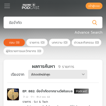
เข้าสู่ระบบ
Podcast
Advance Search
ตอน
(9)
รายการ
(0)
บทความ
(0)
ข่าวและกิจกรรม
(0)
เพล
ย์
ผู้จัดรายการและวิทยากร
(0)
ลิ
สต์
แนะนำ
ผลการค้นหา
9
รายการ
เรียงจาก
อัปเดตใหม่ล่าสุด
เพล
ย์
EP. 882: ข้อจำกัดจากรางวัลโนเบล
ลิ
สต์
22
1
21 พ.ย. 68
รายการ : Sci & Tech
ของ