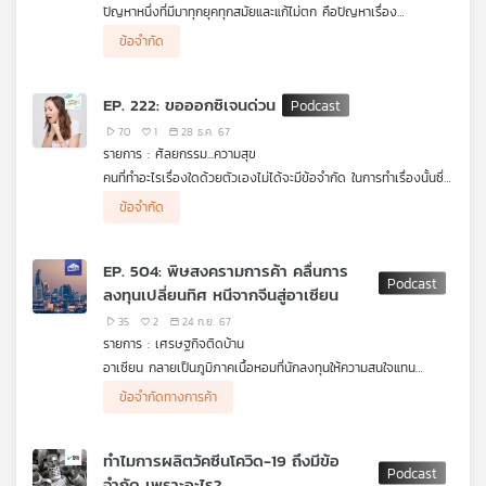
ปัญหาหนึ่งที่มีมาทุกยุคทุกสมัยและแก้ไม่ตก คือปัญหาเรื่อง
อยู่จนทำให้ธุรกิจของไทยไม่โตสักที ดร.วิทย์ สิทธิเวคิน และ
เครือ
Generation Gap ซึ่งมีความต่างทั้งด้านความคิด ,พฤติกรรม ,การใช้
ดร.ยุทธนา ศรีสวัสดิ์ CEO iTAX เล่าให้ฟังในรายการ เศรษฐกิจติด
ข้อจำกัด
ข่าย
ชีวิต ฯลฯ จนส่งผลกระทบต่อการใช้ชีวิตทั้งด้านการงานและชีวิตส่วน
บ้าน ค่ะ
วิทยุ
ตัว แต่น่าแปลกที่มีความพยายามแก้ปัญหานี้มาโดยตลอดแต่ไม่เคยถูก
แก้ให้หมดไปได้จริง ๆ สะท้อนให้เห็นว่ายังไม่ได้มีการแก้ไขไปถึงสาเหตุ
ไทย
EP. 222: ขอออกซิเจนด่วน
ที่แท้จริง แล้วสาเหตุที่แท้จริงคืออะไร ถ้ารู้ก็จะรับมือได้ แก้ไขได้ ไม่
พี
ต้องเป็นปัญหาอีกต่อไป
70
1
28 ธ.ค. 67
บี
รายการ : ศัลยกรรม...ความสุข
เอส
คนที่ทำอะไรเรื่องใดด้วยตัวเองไม่ได้จะมีข้อจำกัด ในการทำเรื่องนั้นซึ่ง
จะมองข้ามไม่ได้เลยหากเป็นเรื่องจำเป็นและสำคัญกับชีวิตที่ต้องทำให้
ข้อจำกัด
ได้ด้วยตัวเองหรือเรื่องที่ต้องรู้เพื่ออย่างน้อยก็จะสามารถทำได้เองใน
ยามฉุกเฉินคนที่ไม่เรียนรู้ไม่ขวนขวายทำเรื่องจำเป็นและสำคัญให้ได้
แผนที่
ด้วยตัวเองในโลกที่เปลี่ยนแปลงไปตลอดเวลา อาจต้องเข้าตาจน
EP. 504: พิษสงครามการค้า คลื่นการ
วิทยุ
จนถึงกับเสมือนต้องร้องขอออกซิเจนเพื่อต่อลมหายใจให้ตัวเองด่วน
ลงทุนเปลี่ยนทิศ หนีจากจีนสู่อาเซียน
เครือ
อย่ารอให้ถึงเวลานั้น เพราะอาจไม่ทันการณ์
ข่าย
35
2
24 ก.ย. 67
รายการ : เศรษฐกิจติดบ้าน
อาเซียน กลายเป็นภูมิภาคเนื้อหอมที่นักลงทุนให้ความสนใจแทน
ประเทศจีนมากขึ้น แต่ประเทศไทยเป็นตัวเลือกอันดับต้น ๆ ของ
ข้อจำกัดทางการค้า
ภูมิภาคที่เขาจะมองหรือเปล่านะ ?
สาเหตุหนึ่งที่ทำให้นักลงทุนให้ความสนใจ ลงทุน หรือย้ายฐานการผลิต
ทำไมการผลิตวัคซีนโควิด-19 ถึงมีข้อ
มายังภูมิภาคอาเซียนคือ ความตึงเครียดทางการค้าระหว่าง
จำกัด เพราะอะไร?
สหรัฐอเมริกาและจีน ที่ทวีความรุนแรงเพิ่มขึ้น ส่งผลให้บริษัทต่าง ๆ