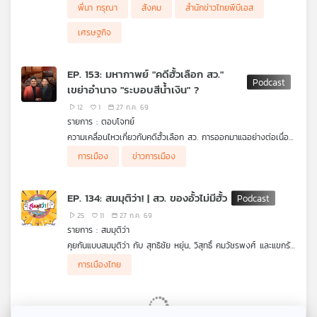
พี่นา กรุณา
สังคม
สำนักข่าวไทยพีบีเอส
เศรษฐกิจ
EP. 153: มหากาพย์ "คดีฮั้วเลือก สว."
เขย่าอำนาจ "ระบอบสีน้ำเงิน" ?
12
1
27 ก.ค. 69
รายการ : ตอบโจทย์
ความเคลื่อนไหวเกี่ยวกับคดีฮั้วเลือก สว. การออกมาแฉอย่างต่อเนื่อง
ของฝ่ายค้าน และแรงกระเพื่อมทางการเมืองต่อระบอบสีน้ำเงิน
ผู้ร่วมรายการ
การเมือง
ข่าวการเมือง
รศ. ดร.ปริญญา เทวานฤมิตรกุล คณะนิติศาสตร์
ม.ธรรมศาสตร์
เทพไท เสนพงศ์ อดีตสมาชิกสภาผู้แทนราษฎร
EP. 134: สมมุติว่า! | สว. ของอั้วไม่มีฮั้ว
25
11
27 ก.ค. 69
รายการ : สมมุติว่า
คุยกันแบบสมมุติว่า กับ สุทธิชัย หยุ่น, วิสุทธิ์ คมวัชรพงศ์ และแขกรับ
เชิญ "ยิ่งชีพ อัชฌานนท์" ผู้อำนวยการโครงการอินเทอร์เน็ตเพื่อ
การเมืองไทย
กฎหมายประชาชน (iLaw) คุยเรื่องสมมุติว่า การเมืองไทยมีประเด็น
ร้อนขึ้นไปอีก จากกรณีฮั้ว สว. เมื่อยิ่งชีพ เปิดเผยรายชื่อผู้ถูก
พาดพิงเรื่องนี้ จะเกิดอะไรขึ้นหากเรื่องราวทั้งหมดจบลงที่ “สว. ขอ
งอั้วไม่มีฮั้ว” ฟังในรายการ สมมุติว่า ในรูปแบบ Podcast