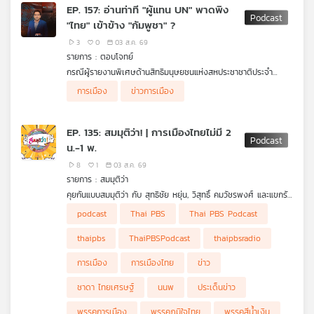
ม.ธรรมศาสตร์
EP. 157: อ่านท่าที "ผู้แทน UN" พาดพิง
เครือ
"ไทย" เข้าข้าง "กัมพูชา" ?
ข่าย
3
0
03 ส.ค. 69
วิทยุ
รายการ : ตอบโจทย์
ไทย
กรณีผู้รายงานพิเศษด้านสิทธิมนุษยชนแห่งสหประชาชาติประจำ
พี
กัมพูชากล่าวพาดพิงไทยเกี่ยวกับสถานการณ์ตามแนวชายแดน และ
ผู้ร่วมรายการ
บี
การเมือง
ข่าวการเมือง
แนวทางการตอบโต้ของไทยต่อข้อมูลที่คลาดเคลื่อนและไม่เป็นธรรม
รศ. ดร.ดุลยภาค ปรีชารัชช โครงการเอเชียตะวันออกเฉียง
เอส
ใต้ศึกษา ม.ธรรมศาสตร์
EP. 135: สมมุติว่า! | การเมืองไทยไม่มี 2
น.-1 พ.
แผนที่
8
1
03 ส.ค. 69
วิทยุ
รายการ : สมมุติว่า
เครือ
คุยกันแบบสมมุติว่า กับ สุทธิชัย หยุ่น, วิสุทธิ์ คมวัชรพงศ์ และแขกรับ
ข่าย
เชิญ "ชาดา ไทยเศรษฐ์" พรรคภูมิใจไทย คุยเรื่องสมมุติว่า เมื่อ
podcast
Thai PBS
Thai PBS Podcast
การเมืองฝั่งรัฐบาลสีน้ำเงินกำลังถูกจับตาถึงรอยร้าวในความสัมพันธ์
นนพ หรือ 2 น.-1 พ. “น.หนู - อนุทิน ชาญวีรกูล” “น.เนวิน ชิดชอบ”
thaipbs
ThaiPBSPodcast
thaipbsradio
และ “พ.พิพัฒน์ รัชกิจประการ” จะเกิดอะไรขึ้นหากการเมืองไทยไม่มี
2 น.-1 พ. ฟังในรายการ สมมุติว่า ในรูปแบบ Podcast
การเมือง
การเมืองไทย
ข่าว
ชาดา ไทยเศรษฐ์
นนพ
ประเด็นข่าว
พรรคการเมือง
พรรคภูมิใจไทย
พรรคสีน้ำเงิน