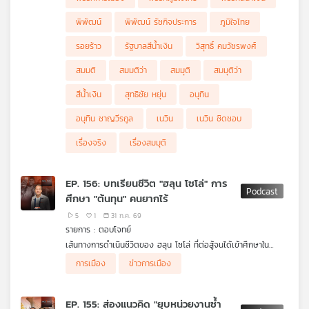
พิพัฒน์
พิพัฒน์ รัชกิจประการ
ภูมิใจไทย
รอยร้าว
รัฐบาลสีน้ำเงิน
วิสุทธิ์ คมวัชรพงศ์
สมมติ
สมมติว่า
สมมุติ
สมมุติว่า
สีน้ำเงิน
สุทธิชัย หยุ่น
อนุทิน
อนุทิน ชาญวีรกูล
เนวิน
เนวิน ชิดชอบ
เรื่องจริง
เรื่องสมมุติ
EP. 156: บทเรียนชีวิต "ฮลุน โซโล่" การ
ศึกษา "ต้นทุน" คนยากไร้
5
1
31 ก.ค. 69
รายการ : ตอบโจทย์
เส้นทางการดำเนินชีวิตของ ฮลุน โซโล่ ที่ต่อสู้จนได้เข้าศึกษาใน
มหาวิทยาลัยชั้นนำ ถอดบทเรียนการศึกษาของไทยในการให้โอกาสกับ
ผู้ร่วมรายการ
การเมือง
ข่าวการเมือง
ผู้ยากไร้ และปัญหาความเหลื่อมล้ำทางด้านการศึกษา
ศ. ดร.สมพงษ์ จิตระดับ กรรมการบริหารกองทุนเพื่อความ
เสมอภาคทางการศึกษา (กสศ.)
EP. 155: ส่องแนวคิด "ยุบหน่วยงานซ้ำ