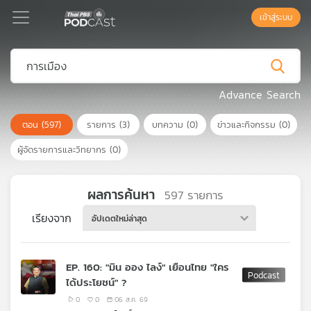
เข้าสู่ระบบ
Podcast
Advance Search
ตอน
(597)
รายการ
(3)
บทความ
(0)
ข่าวและกิจกรรม
(0)
เพล
ย์
ผู้จัดรายการและวิทยากร
(0)
ลิ
สต์
แนะนำ
ผลการค้นหา
597
รายการ
เรียงจาก
อัปเดตใหม่ล่าสุด
เพล
ย์
EP. 160: "มิน ออง ไลง์" เยือนไทย "ใคร
ลิ
ได้ประโยชน์" ?
สต์
ของ
0
0
06 ส.ค. 69