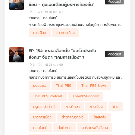
ซ้อน - คุมเงินเดือนผู้บริหารท้องถิ่น"
3
1
30 ก.ค. 69
รายการ : ตอบโจทย์
การเตรียมพิจารณายุบหน่วยงานส่วนกลางในภูมิภาค หลังพบการ
ทำงานซ้ำซ้อนกับผู้ว่าราชการจังหวัด และการพิจารณาปฏิรูป
ผู้ร่วมรายการ
การเมือง
ข่าวการเมือง
โครงสร้างค่าตอบแทนของผู้บริหารส่วนท้องถิ่น
รศ. ดร.โอฬาร ถิ่นบางเตียว คณะรัฐศาสตร์ฯ ม.บูรพา
รศ. ดร.ธนพร ศรียากูล ที่ปรึกษาคณะรัฐศาสตร์ ม.นอร์ทก
รุงเทพ
EP. 154: ชะลอเลือกตั้ง "บอร์ดประกัน
สังคม" จับตา "เกมการเมือง" ?
9
1
28 ก.ค. 69
รายการ : ตอบโจทย์
ผลกระทบจากการชะลอการเลือกตั้งบอร์ดประกันสังคมชุดใหม่ และ
กรณีศาลปกครองกลางมีคำสั่งทุเลาการบังคับเงื่อนไขการลงทะเบียน
ผู้ร่วมรายการ
podcast
Thai PBS
Thai PBS News
ใช้สิทธิเลือกตั้ง
รศ. ดร.ษัษฐรัมย์ ธรรมบุษดี อดีตกรรมการประกันสังคม
(บอร์ดประกันสังคม)
Thai PBS Podcast
ThaiPBSPodcast
กรุณา บัวคำศรี
การศึกษา
การเมือง
ข่าว
ข่าวการเมือง
ข่าวที่คุณวางใจ
ข้อสงสัย
ตอบโจทย์
ตั้งคำถาม
บอร์ดประกันสังคม