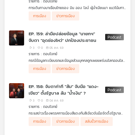
รายการ : ตอบโจทย์
คุณ
การเดินทางมาเยือนไทยของ มิน ออง ไลง์ ผู้นำเมียนมา แนวโน้มการ
แก้ปัญหาร่วมกัน เช่น สแกมเมอร์ และสารพิษปนเปื้อนในแม่น้ำ ฯลฯ
ผู้ร่วมรายการ
การเมือง
ข่าวการเมือง
และบทบาทของไทยในการเป็นสะพานเชื่อมกับอาเซียน
รศ. ดร.ปิติ ศรีแสงนาม คณะเศรษฐศาสตร์ จุฬาลงกรณ์
เพลง
มหาวิทยาลัย
EP. 159: ล่ามือปล่อยข้อมูล "นายกฯ"
จับตา "อุดช่องโหว่" ปกป้องประชาชน
บทความ
3
0
05 ส.ค. 69
รายการ : ตอบโจทย์
กรณีข้อมูลทะเบียนรถและข้อมูลส่วนบุคคลถูกเผยแพร่บนโลกออนไลน์
โดยเฉพาะข้อมูลของนายกรัฐมนตรีกับนักการเมือง และการอุดช่อง
ผู้ร่วมรายการ
การเมือง
ข่าวการเมือง
ข่าว
โหว่เพื่อปกป้องข้อมูลของประชาชนในอนาคต
ดร.โกเมน พิบูลย์โรจน์ ผู้เชี่ยวชาญด้านการรักษาความมั่นคง
และ
ปลอดภัยไซเบอร์
กิจกรรม
EP. 158: จับตาท่าที "ส้ม" จับมือ "แดง-
เขียว" ตั้งรัฐบาล ล้ม "น้ำเงิน" ?
3
0
04 ส.ค. 69
เกี่ยว
รายการ : ตอบโจทย์
กับ
กระแสข่าวเรื่องพรรคการเมืองสีแดงกับสีเขียวจับมือจัดตั้งรัฐบาล
เรา
ท่าทีของพรรคการเมืองสีส้มต่อพรรคการเมืองสีน้ำเงิน และความเป็น
ผู้ร่วมรายการ
การเมือง
ข่าวการเมือง
สลับขั้วการเมือง
ไปได้ในทางการเมืองของการสลับขั้ว
เทพไท เสนพงศ์ อดีตสมาชิกสภาผู้แทนราษฎร
รศ. ดร.ปริญญา เทวานฤมิตรกุล คณะนิติศาสตร์