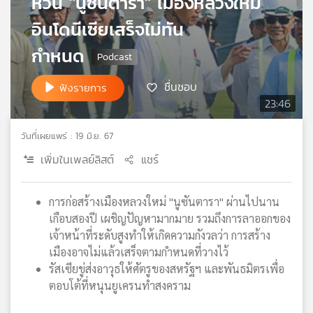
หวั่น "นูซันตารา" เมืองหลวงใหม่
เครือ
อินโดนีเซียเสร็จไม่ทัน
ข่าย
วิทยุ
กำหนด
ไทย
พี
ชื่นชอบ
ฟังรายการ
บี
23:46
เอส
วันที่เผยแพร่ : 19 มิ.ย. 67
เพิ่มในเพลย์ลิสต์
แชร์
แผนที่
วิทยุ
เครือ
การก่อสร้างเมืองหลวงใหม่ "นูซันตารา" ผ่านไปนาน
ข่าย
เกือบสองปี เผชิญปัญหามากมาย รวมถึงการลาออกของ
เจ้าหน้าที่ระดับสูงทำให้เกิดความกังวลว่า การสร้าง
เมืองอาจไม่แล้วเสร็จตามกำหนดที่วางไว้
รัสเซียขู่ส่งอาวุธให้ศัตรูของสหรัฐฯ และพันธมิตรเพื่อ
ตอบโต้ที่หนุนยูเครนทำสงคราม