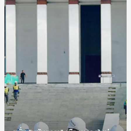
คุณ
เพลง
บทความ
ข่าว
และ
กิจกรรม
เกี่ยว
กับ
เรา