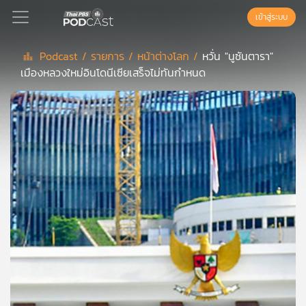
เข้าสู่ระบบ
Podcast /
รายการ /
หน้าต่างโลก /
หวั่น "นูซันตารา"
เมืองหลวงใหม่อินโดนีเซียเสร็จไม่ทันกำหนด
Podcast
เพล
ย์
ลิ
สต์
แนะนำ
เพล
ย์
ลิ
สต์
ของ