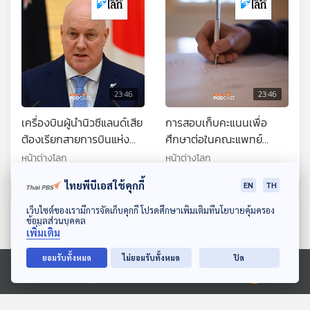
23:46
23:46
เครื่องบินผู้นำนิวซีแลนด์เสีย
การสอบเก็บคะแนนเพื่อ
ต้องเรียกสายการบินแห่ง
ศึกษาต่อในคณะแพทย์
ชาติมารับ
กลายเป็นเรื่องอื้อฉาวไปทั้ง
หน้าต่างโลก
หน้าต่างโลก
คะแนนอินเดีย หลังพบความ
ไทยพีบีเอสใช้คุกกี้
EN
TH
ผิดปกติ
ดาวน์โหลด Thai PBS Podcast Application
เว็บไซต์ของเรามีการจัดเก็บคุกกี้ โปรดศึกษาเพิ่มเติมที่นโยบายคุ้มครอง
ตอนที่เกี่ยวข้อง
ข้อมูลส่วนบุคคล
เพิ่มเติม
ยอมรับทั้งหมด
ไม่ยอมรับทั้งหมด
ปิด
Ⓒ 2020 องค์การกระจายเสียงและแพร่ภาพสาธารณะแห่งประเทศไทย