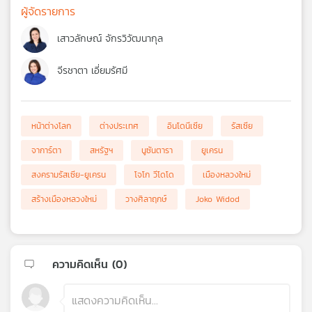
ผู้จัดรายการ
เสาวลักษณ์ จักรวิวัฒนากุล
จีรชาตา เอี่ยมรัศมี
หน้าต่างโลก
ต่างประเทศ
อินโดนีเซีย
รัสเซีย
จาการ์ตา
สหรัฐฯ
นูซันตารา
ยูเครน
สงครามรัสเซีย-ยูเครน
โจโก วีโดโด
เมืองหลวงใหม่
สร้างเมืองหลวงใหม่
วางศิลาฤกษ์
Joko Widod
ความคิดเห็น (
0
)