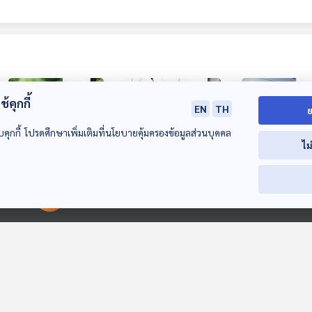
้คุกกี้
EN
TH
ย
บคุกกี้ โปรดศึกษาเพิ่มเติมที่นโยบายคุ้มครองข้อมูลส่วนบุคคล
ไม
23:33
23:33
2
มาเลเซียเสนอใช้การ
บ้านร้างในญี่ปุ่นสูง
ปี 2023 โลกร้อ
00:00:00
00:00:00
ทูตอุรังอุตัง
ถึง 9 ล้านหน่วย สูง
ในรอบ 2,000 ป
ทำลายสถิติ
หน้าต่างโลก
หน้าต่างโลก
หน้าต่างโลก