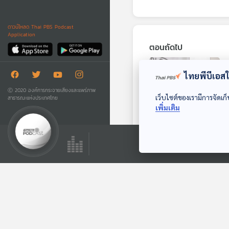
ดาวน์โหลด Thai PBS Podcast
Application
ตอนถัดไป
ไทยพีบีเอสใช
Ⓒ 2020 องค์การกระจายเสียงและแพร่ภาพ
เว็บไซต์ของเรามีการจัดเก็
สาธารณะแห่งประเทศไทย
เพิ่มเติม
23:33
รู้จักนายกฯ สโลวา
เกีย หลังเกิดเหตุลอบ
ยิง
หน้าต่างโลก
ตอนที่เกี่ยวข้อง