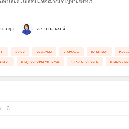
งทำให้นอนไม่หลับ และจะมีวิธีแก้ปัญหานี้อย่างไร
วัฒนากุล
จีรชาตา เอี่ยมรัศมี
เทศ
อินเดีย
นอนไม่หลับ
อ่านหนังสือ
ความเครียด
ห้องน
ี-ภรรยา
การถูกบังคับให้มีเพศสัมพันธ์
กฎหมายลงโทษสามี
การแต่งงานแบ