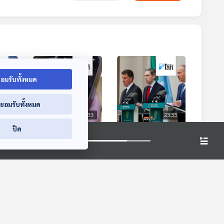
อมรับทั้งหมด
่ยอมรับทั้งหมด
3:33
23:33
23:33
ปิด
นสุด
ทีมแพทย์พัฒนา AI
สงครามฮามาสผลัก
ี
สังเคราะห์เสียงผู้มี
ยุโรปออกห่าง
ปัญหาด้านการพูด
อิสราเอล
หน้าต่างโลก
หน้าต่างโลก
เพื่อคงไว้ซึ่งตัวตน