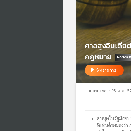
ศาลสูงอินเดียต
กฎหมาย
ฟังรายการ
วันที่เผยแพร่ : 15 พ.ค. 6
ศาลสูงในรัฐมัธยป
ที่เห็นด้วยมองว่