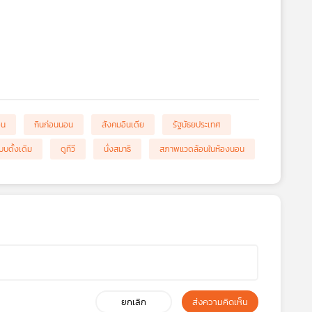
อน
กินก่อนนอน
สังคมอินเดีย
รัฐมัธยประเทศ
บดั้งเดิม
ดูทีวี
นั่งสมาธิ
สภาพแวดล้อนในห้องนอน
ยกเลิก
ส่งความคิดเห็น