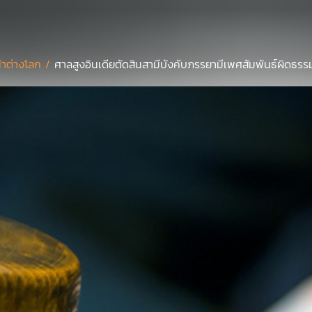
้าต่างโลก /
ศาลสูงอินเดียตัดสินสามีบังคับภรรยามีเพศสัมพันธ์ผิดธร