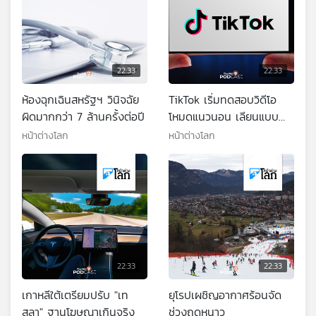
22:33
22:33
ห้องฉุกเฉินสหรัฐฯ วินิจฉัย
TikTok เริ่มทดสอบวิดีโอ
ผิดมากกว่า 7 ล้านครั้งต่อปี
โหมดแนวนอน เลียนแบบ
YouTube
หน้าต่างโลก
หน้าต่างโลก
22:33
22:33
เกาหลีใต้เตรียมปรับ "เท
ยุโรปเผชิญอากาศร้อนจัด
สลา" ฐานโฆษณาเกินจริง
ช่วงฤดูหนาว