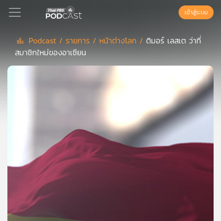
เข้าสู่ระบบ
Podcast /
รายการ /
หน้าต่างโลก /
ติมอร์ เลสเต ว่าที่
สมาชิกใหม่ของอาเซียน
Podcast
เพล
ย์
ลิ
สต์
แนะนำ
เพล
ย์
ลิ
สต์
ของ