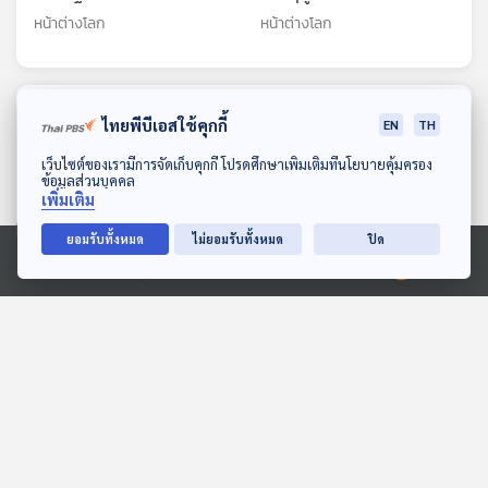
หน้าต่างโลก
หน้าต่างโลก
ตอนที่เกี่ยวข้อง
ไทยพีบีเอสใช้คุกกี้
EN
TH
ดาวน์โหลด Thai PBS Podcast Application
เว็บไซต์ของเรามีการจัดเก็บคุกกี้ โปรดศึกษาเพิ่มเติมที่นโยบายคุ้มครอง
ข้อมูลส่วนบุคคล
เพิ่มเติม
ยอมรับทั้งหมด
ไม่ยอมรับทั้งหมด
ปิด
Ⓒ 2020 องค์การกระจายเสียงและแพร่ภาพสาธารณะแห่งประเทศไทย
22:33
22:33
"ฮุน เซน" จนมุม ? โลกรุม
ออกกำลังกายก่อนนอนทำให้
ทึ้ง "กัมพูชา" สแกมเมอร์
นอนไม่หลับจริงหรือไม่?
ต้องถูกกำจัด
Back To Basics
หน้าต่างโลก