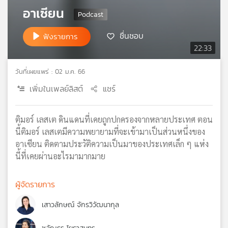
อาเซียน
เครือ
ข่าย
วิทยุ
ชื่นชอบ
ฟังรายการ
ไทย
22:33
พี
บี
วันที่เผยแพร่ : 02 ม.ค. 66
เอส
เพิ่มในเพลย์ลิสต์
แชร์
แผนที่
ติมอร์ เลสเต ดินแดนที่เคยถูกปกครองจากหลายประเทศ ตอน
วิทยุ
นี้ติมอร์ เลสเตมีความพยายามที่จะเข้ามาเป็นส่วนหนึ่งของ
เครือ
อาเซียน ติดตามประวัติความเป็นมาของประเทศเล็ก ๆ แห่ง
ข่าย
นี้ที่เคยผ่านอะไรมามากมาย
ผู้จัดรายการ
เสาวลักษณ์ จักรวิวัฒนากุล