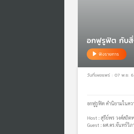
อกฟูรูฟิต กับสิ
ฟังรายการ
วันที่เผยแพร่ : 07 พ.ย. 
อกฟูรูฟิต คำนิยามในความ
Host : สุรีย์พร วงศ์สถิต
Guest : ผศ.ดร.จันทร์วิภา