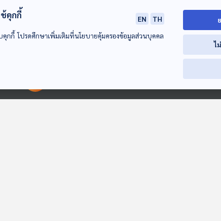
้คุกกี้
EN
TH
ย
บคุกกี้ โปรดศึกษาเพิ่มเติมที่นโยบายคุ้มครองข้อมูลส่วนบุคคล
ไม
คอลเลสเตอรอล :
หยุดโทษคนอื่นเพื่อ
หยุดโทษคนอื่นเพ
(Health Talk
เพิ่มความสุขให้ชีวิต
เพิ่มความสุขให้ชี
Health Tips)
(Health Talk
00:00:00
00:00:00
โรงหมอ
โรงหมอ
โรงหมอ
Health Tips)
EP. 1184: ไวรัสนิปาห์
EP. 1145: นิ่วในถุง
EP. 1217: เอะอะก