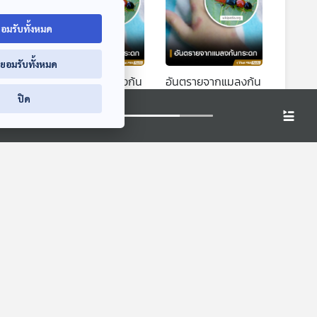
อมรับทั้งหมด
่ยอมรับทั้งหมด
ื่อ
อันตรายจากแมลงก้น
อันตรายจากแมลงก้น
วิต :
กระดก
กระดก : (Health
ปิด
Talk Health Tips)
โรงหมอ
โรงหมอ
ินแต่
EP. 1155: อองโคเทอ
EP. 1237: สัญญาณ