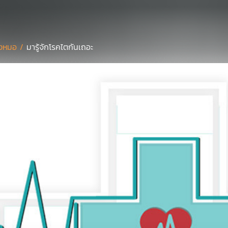
งหมอ /
มารู้จักโรคไตกันเถอะ