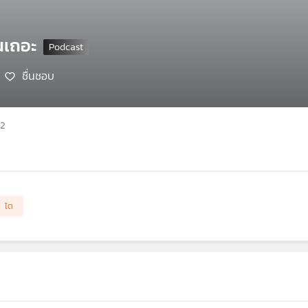
ันเถอะ
ชื่นชอบ
62
ไต