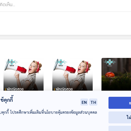
้คุกกี้
EN
TH
ย
ผู้หญิงสวยต้องเป็น
ผู้หญิงสวยต้องเป็น
อันตรายจากเห็
อย่างไร
อย่างไร : (Health
บคุกกี้ โปรดศึกษาเพิ่มเติมที่นโยบายคุ้มครองข้อมูลส่วนบุคคล
โรงหมอ
ไม
Talk Health Tips)
โรงหมอ
โรงหมอ