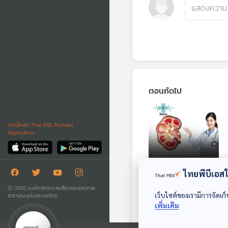
ตอนถัดไป
ดาวน์โหลด Thai PBS Podcast
Application
ไทยพีบีเอสใช
มารู้จักโรคไตกันเถอะ
Ⓒ 2020 องค์การกระจายเสียงและแพร่ภาพ
: (Health Talk
เว็บไซต์ของเรามีการจัดเก็
สาธารณะแห่งประเทศไทย
Health Tips)
เพิ่มเติม
โรงหมอ