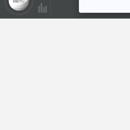
ตอนที่เกี่ยวข้อง
EP. 1207: "ช่างมัน-
ทำใจ" ปากพูดได้แต่
ทำมันยาก! เจาะลึก
โรงหมอ
ความเครียด ภัยเงียบ
คนไทย