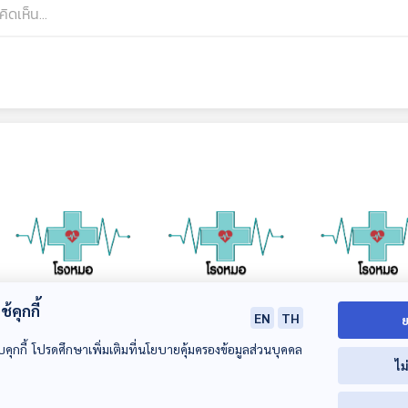
้คุกกี้
EN
TH
ย
หมัดแมวอันตรายจริง
ภัยเงียบของโรคไต
ภัยเงียบของโรค
หรือไม่ : (Health
(Health Talk
บคุกกี้ โปรดศึกษาเพิ่มเติมที่นโยบายคุ้มครองข้อมูลส่วนบุคคล
โรงหมอ
ไม
Talk Health Tips)
Health Tips)
โรงหมอ
โรงหมอ