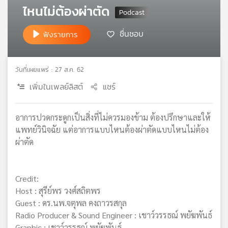
ไหนไม่ต้องผ่าตัด
เครือ
ข่าย
ชื่นชอบ
วิทยุ
ฟังรายการ
ไทย
พี
บี
วันที่เผยแพร่ : 27 ส.ค. 62
เอส
เพิ่มในเพลย์ลิสต์
แชร์
แผนที่
อาการปวดกระดูกเป็นสิ่งที่ไม่ควรมองข้าม ต้องปรึกษาและให้
วิทยุ
แพทย์วินิจฉัย แต่อาการแบบไหนต้องผ่าตัดแบบไหนไม่ต้อง
เครือ
ผ่าตัด
ข่าย
Credit:
Host : สุรีย์พร วงศ์สถิตพร
Guest : ดร.นพ.จตุพล คงถาวรสกุล
Radio Producer & Sound Engineer : เชาว์วรรธณ์ พยัฆพันธ์
Graphic : เชาว์วรรธณ์ พยัฆพันธ์