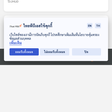
Tips)
โรงหมอ
ตอนที่เกี่ยวข้อง
ไทยพีบีเอสใช้คุกกี้
EN
TH
ดาวน์โหลด Thai PBS Podcast Application
เว็บไซต์ของเรามีการจัดเก็บคุกกี้ โปรดศึกษาเพิ่มเติมที่นโยบายคุ้มครอง
ข้อมูลส่วนบุคคล
เพิ่มเติม
ยอมรับทั้งหมด
ไม่ยอมรับทั้งหมด
ปิด
Ⓒ 2020 องค์การกระจายเสียงและแพร่ภาพสาธารณะแห่งประเทศไทย
EP. 1236: Imposter
EP. 1214: ชีวิตที่เลี่ยง
Syndrome ภาวะที่มองว่า
ความเครียดไม่ได้ จะอยู่
ตัวเองไม่ใช่คนเก่งทั้ง ๆ ที่
อย่างไรไม่ให้ชีวิตพัง
โรงหมอ
โรงหมอ
เป็นคนเก่ง