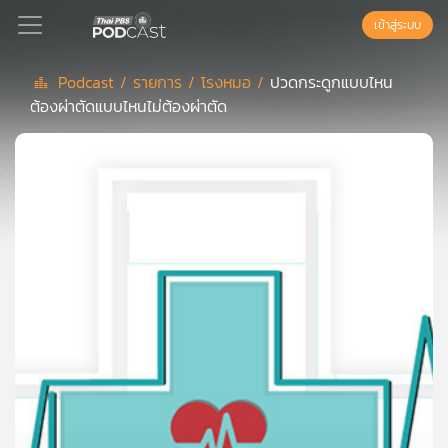
เข้าสู่ระบบ
Podcast /
รายการ /
โรงหมอ /
ปวดกระดูกแบบไหน
ต้องผ่าตัดแบบไหนไม่ต้องผ่าตัด
Podcast
เพล
ย์
ลิ
สต์
แนะนำ
เพล
ย์
ลิ
สต์
ของ