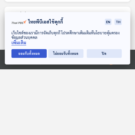
ตอนที่เกี่ยวข้อง
ไทยพีบีเอสใช้คุกกี้
EN
TH
ดาวน์โหลด Thai PBS Podcast Application
เว็บไซต์ของเรามีการจัดเก็บคุกกี้ โปรดศึกษาเพิ่มเติมที่นโยบายคุ้มครอง
ข้อมูลส่วนบุคคล
เพิ่มเติม
ยอมรับทั้งหมด
ไม่ยอมรับทั้งหมด
ปิด
Ⓒ 2020 องค์การกระจายเสียงและแพร่ภาพสาธารณะแห่งประเทศไทย
EP. 264: ธรรมนัสยังมี
EP. 1: ทหารไทยเหยียบกับ
โอกาสร่วมงานกับรัฐบาล
ระเบิดเพิ่ม จุดจบแผน
อนุทิน 2 หรือไม่ | กกต. ไล่
สันติภาพไทย - กัมพูชา ?
คุยให้คิด
ตอบโจทย์
ฟ้องกรณีนับคะแนนเลือกตั้ง