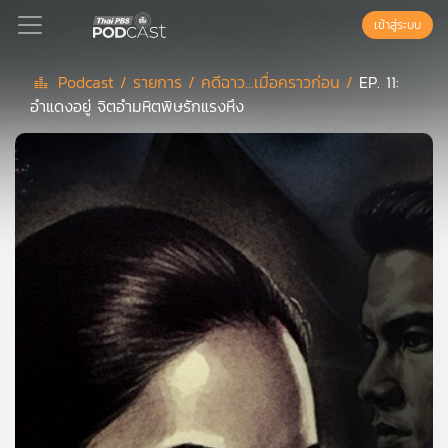
เข้าสู่ระบบ
Podcast /
รายการ /
คดีฉาว...เมื่อคราวก่อน /
EP. 11:
อำแดงอยู่ จิตอำมหิตพิษรักแรงหึง
Podcast
เพล
ย์
ลิ
สต์
แนะนำ
เพล
ย์
ลิ
สต์
ของ