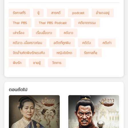
รัชกาลที่5
ชู้
สารคดี
podcast
อำแดงอยู่
Thai PBS
Thai PBS Podcast
คดีฆาตกรรม
เล่าเรื่อง
เรื่องอื้อฉาว
คดีฉาว
คดีฉาว...เมื่อคราวก่อน
อดีตที่ถูกฝัง
คดีดัง
คดีเก่า
จิตอำมหิตพิษรักแรงหึง
หญิงใจโหด
รัชกาลที่๕
พิษรัก
ชายชู้
วิตถาร
ตอนถัดไป