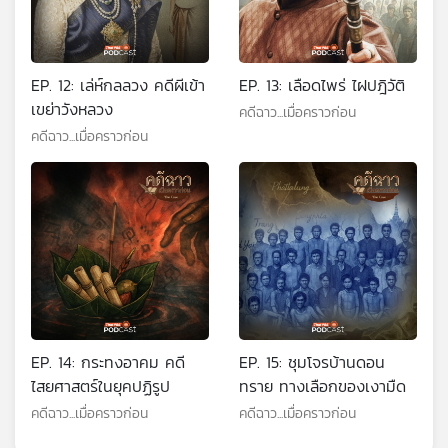
EP. 12: เล่ห์กลลวง คดีผีเข้า
EP. 13: เลือดไพร่ ไฝปฎิวัติ
เขย่าวังหลวง
คดีฉาว...เมื่อคราวก่อน
คดีฉาว...เมื่อคราวก่อน
EP. 14: กระทงอาคม คดี
EP. 15: ชุมโจรบ้านดอน
ไสยศาสตร์ในยุคปฏิรูป
ทราย ทางเลือกของเงามืด
คดีฉาว...เมื่อคราวก่อน
คดีฉาว...เมื่อคราวก่อน