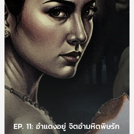
คุณ
เพลง
บทความ
ข่าว
และ
กิจกรรม
เกี่ยว
กับ
เรา
EP. 11: อำแดงอยู่ จิตอำมหิตพิษรัก