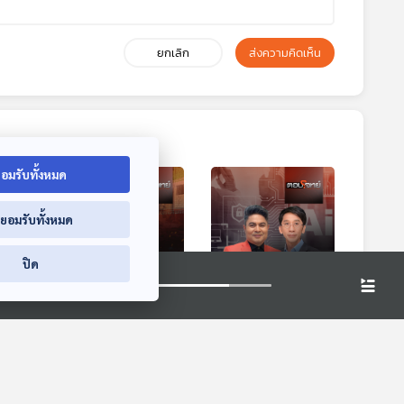
ยกเลิก
ส่งความคิดเห็น
อมรับทั้งหมด
่ยอมรับทั้งหมด
ปิด
ที
EP. 124: เจาะลึกดีล
EP. 125: เดินหน้า
ไป
"สหรัฐฯ - อิหร่าน"
"TH-AI Passport"
ติการ
สงครามจบจริง
แลกความเสี่ยง
ตอบโจทย์
ตอบโจทย์
ทรัมป์เสียท่า ?
"เสถียรภาพรัฐบาล"
?