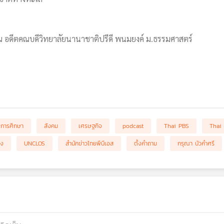
ูณ อดีตคณบดีวิทยาลัยนานาชาติปรีดี พนมยงค์ ม.ธรรมศาสตร์
การศึกษา
สังคม
เศรษฐกิจ
podcast
Thai PBS
Thai
อง
UNCLOS
สำนักข่าวไทยพีบีเอส
ตั้งคำถาม
กรุณา บัวคำศรี