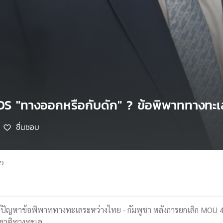
OS "ทางออกหรือกับดัก" ? ข้อพิพาททางทะเล
ชื่นชอบ
69
้ปัญหาข้อพิพาททางทะเลระหว่างไทย - กัมพูชา หลังการยกเลิก MOU
ชาติทางทะเล