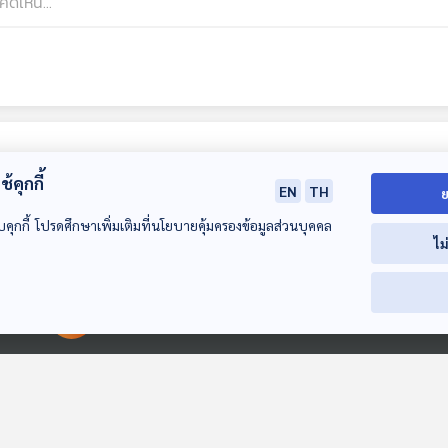
้คุกกี้
EN
TH
ย
บคุกกี้ โปรดศึกษาเพิ่มเติมที่นโยบายคุ้มครองข้อมูลส่วนบุคคล
ไม
00:00:00
00:00:00
EP. 121: "รถถังล็อต
EP. 122: บัตรคนจน
EP. 123: ส่องท่า
ใหญ่" จากจีน จับตา
- AI Passport "ชัก
"ทรัมป์" เปลี่ยน
"ปะทะรอบใหม่" ไทย -
เข้า - ดึงออก" ฉุด
เปลี่ยนมา ปฏิบั
ตอบโจทย์
ตอบโจทย์
ตอบโจทย์
กัมพูชา ?
คะแนนรัฐบาล ?
ในอิหร่าน