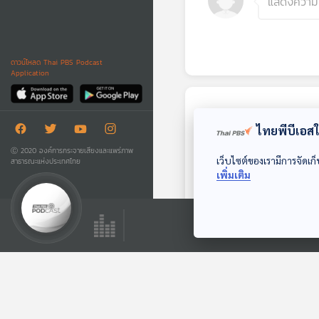
ดาวน์โหลด Thai PBS Podcast
Application
ตอนถัดไป
ไทยพีบีเอสใช
Ⓒ 2020 องค์การกระจายเสียงและแพร่ภาพ
เว็บไซต์ของเรามีการจัดเก็
สาธารณะแห่งประเทศไทย
เพิ่มเติม
EP. 120: โปรเจกต์
"TH-AI Passport"
1.6 พันล้าน "ไปต่อ
ตอบโจทย์
หรือพอแค่นี้" ?