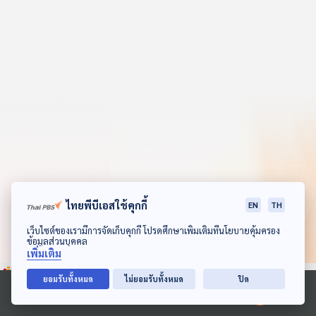
คุณ
เพลง
บทความ
ข่าว
และ
กิจกรรม
ไทยพีบีเอสใช้คุกกี้
EN
TH
ดาวน์โหลด Thai PBS Podcast Application
เว็บไซต์ของเรามีการจัดเก็บคุกกี้ โปรดศึกษาเพิ่มเติมที่นโยบายคุ้มครอง
ข้อมูลส่วนบุคคล
เกี่ยว
เพิ่มเติม
กับ
เรา
ยอมรับทั้งหมด
ไม่ยอมรับทั้งหมด
ปิด
Ⓒ 2020 องค์การกระจายเสียงและแพร่ภาพสาธารณะแห่งประเทศไทย