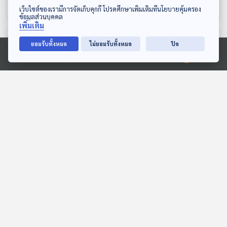
ดาวน์โหลด Thai PBS Podcast Application
พงษ์
เว็บไซต์ของเรามีการจัดเก็บคุกกี้ โปรดศึกษาเพิ่มเติมที่นโยบายคุ้มครอง
ข้อมูลส่วนบุคคล
เพิ่มเติม
ตอนที่เกี่ยวข้อง
ยอมรับทั้งหมด
ไม่ยอมรับทั้งหมด
ปิด
Ⓒ 2020 องค์การกระจายเสียงและแพร่ภาพสาธารณะแห่งประเทศไทย
EP. 17: ไทย - กัมพูชา
EP. 85: สมมุติว่า! | อุ๊งอิ๊งลา
ตึงเครียด "ปะทะรอบใหม่"
ออกก่อนศาลรัฐธรรมนูญ
จับตา "Endgame" คืออะไร
ตัดสิน 29 สิงหาคมนี้
ตอบโจทย์
สมมุติว่า
?