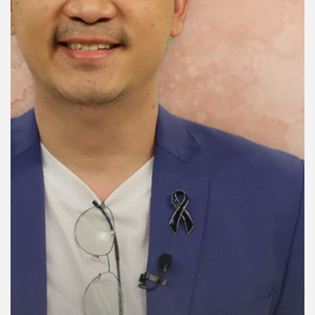
คุณ
เพลง
บทความ
ข่าว
และ
กิจกรรม
เกี่ยว
กับ
เรา