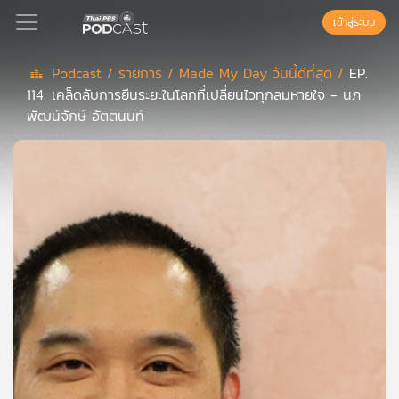
เข้าสู่ระบบ
Podcast /
รายการ /
Made My Day วันนี้ดีที่สุด /
EP.
114: เคล็ดลับการยืนระยะในโลกที่เปลี่ยนไวทุกลมหายใจ - นภ
Podcast
พัฒน์จักษ์ อัตตนนท์
เพล
ย์
ลิ
สต์
แนะนำ
เพล
ย์
ลิ
สต์
ของ