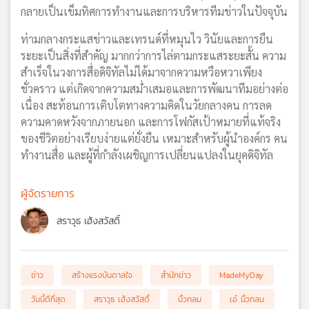
กลายเป็นเข็มทิศการทำงานและการบริหารทีมข่าวในปัจจุบัน
ท่ามกลางกระแสข่าวและเทรนด์ที่หมุนไว วินัยและการยืน
ระยะเป็นสิ่งที่สำคัญ มากกว่าการไล่ตามกระแสระยะสั้น ความ
สำเร็จในวงการสื่อดิจิทัลไม่ได้มาจากความหวือหวาเพียง
ชั่วคราว แต่เกิดจากความสม่ำเสมอและการพัฒนาทีมอย่างต่อ
เนื่อง สะท้อนการเติบโตทางความคิดในวัยกลางคน การลด
ความคาดหวังจากภายนอก และการโฟกัสเป้าหมายที่แท้จริง
ของชีวิตอย่างเรียบง่ายแต่ยั่งยืน เหมาะสำหรับผู้นำองค์กร คน
ทำงานสื่อ และผู้ที่กำลังเผชิญการเปลี่ยนแปลงในยุคดิจิทัล
ผู้จัดรายการ
สราวุธ เฮ้งสวัสดิ์
ข่าว
สร้างแรงบันดาลใจ
สำนักข่าว
MadeMyDay
วันนี้ดีที่สุด
สราวุธ เฮ้งสวัสดิ์
นิ้วกลม
เอ๋ นิ้วกลม