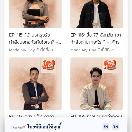
EP. 115: "บ้านรกรุงรัง"
EP. 116: วิ่ง 77 จังหวัด เขา
กำลังบอกอะไรกับใจเรา? -
กำลังตามหาอะไร ? - ภัทร
แมวบิน นักจัดระเบียบบ้าน
พงศ์ วงค์เที่ยง
Made My Day วันนี้ดีที่สุด
Made My Day วันนี้ดีที่สุด
EP. 117: วิชา "เอ๊ะ" คาถา
EP. 118: ก้าวข้ามขีดจำกัดใน
ป้องกันแก๊งคอลเซนเตอร์ยุค
โลกที่ไร้แสงสว่างได้อย่างไร
ไทยพีบีเอสใช้คุกกี้
EN
TH
AI - พ.ต.ต.พากฤต กฤตย
? - วิรุตน์ อภัยวงศ์
Made My Day วันนี้ดีที่สุด
Made My Day วันนี้ดีที่สุด