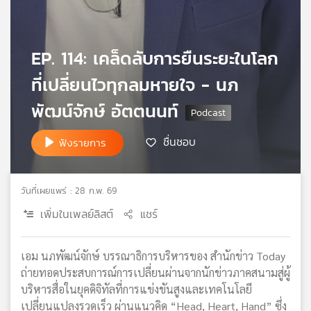
เครือ
ข่าย
วิทยุ
EP. 114: เคล็ดลับการยืนระยะในโลก
ไทย
พี
ที่เปลี่ยนไวทุกลมหายใจ - นภ
บี
พัฒน์จักษ์ อัตตนนท์
เอส
ชื่นชอบ
ฟังรายการ
แผนที่
วิทยุ
เครือ
วันที่เผยแพร่ : 28 ก.พ. 69
ข่าย
เพิ่มในเพลย์ลิสต์
แชร์
เอม นภพัฒน์จักษ์ บรรณาธิการบริหารของ สำนักข่าว Today
ถ่ายทอดประสบการณ์การเปลี่ยนผ่านจากนักข่าวภาคสนามสู่ผู้
บริหารสื่อในยุคดิจิทัลที่การแข่งขันสูงและเทคโนโลยี
เปลี่ยนแปลงรวดเร็ว ผ่านแนวคิด “Head, Heart, Hand” ซึ่ง