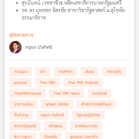
สุรนันทน์ เวชชาชีวะ อดีตเลขาธิการนายกรัฐมนตรี
รศ. ดร.ยุทธพร อิสรชัย สาขาวิชารัฐศาสตร์ ม.สุโขทัย
ธรรมาธิราช
ผู้จัดรายการ
กรุณา บัวคำศรี
การเมือง
ข่าว
การศึกษา
สังคม
เศรษฐกิจ
podcast
Thai PBS
Thai PBS Podcast
ThaiPBSPodcast
Thai PBS News
ตอบโจทย์
ข่าวการเมือง
ยุทธพร อิสรชัย
สำนักข่าวไทยพีบีเอส
ตั้งคำถาม
กรุณา บัวคำศรี
รัฐบาลภูมิใจไทย
โควตารัฐมนตรี
กล้าธรรม
ข่าวที่คุณวางใจ
พี่นา กรุณา
ข้อสงสัย
สุรนันทน์ เวชชาชีวะ