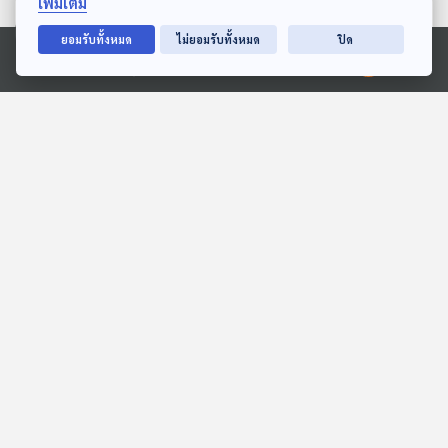
เพิ่มเติม
ตอนที่เกี่ยวข้อง
ยอมรับทั้งหมด
ไม่ยอมรับทั้งหมด
ปิด
Ⓒ 2020 องค์การกระจายเสียงและแพร่ภาพสาธารณะแห่งประเทศไทย
EP. 140: ล้างคดีการเมือง
EP. 1141: ความเชื่อผิด ๆ
"นิรโทษกรรม" ปิดฉาก
ของคนสูงวัย
"ความขัดแย้ง 20 ปี" ?
ตอบโจทย์
โรงหมอ