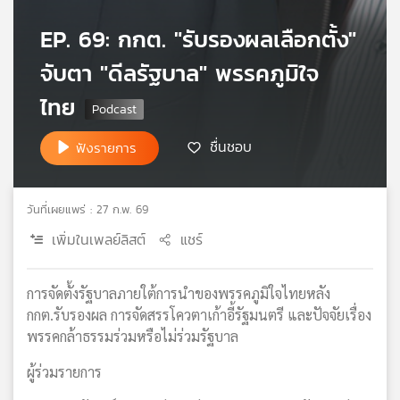
เครือ
EP. 69: กกต. "รับรองผลเลือกตั้ง"
ข่าย
วิทยุ
จับตา "ดีลรัฐบาล" พรรคภูมิใจ
ไทย
พี
ไทย
บี
เอส
ชื่นชอบ
ฟังรายการ
แผนที่
วันที่เผยแพร่ : 27 ก.พ. 69
วิทยุ
เพิ่มในเพลย์ลิสต์
แชร์
เครือ
ข่าย
การจัดตั้งรัฐบาลภายใต้การนำของพรรคภูมิใจไทยหลัง
กกต.รับรองผล การจัดสรรโควตาเก้าอี้รัฐมนตรี และปัจจัยเรื่อง
พรรคกล้าธรรมร่วมหรือไม่ร่วมรัฐบาล
ผู้ร่วมรายการ