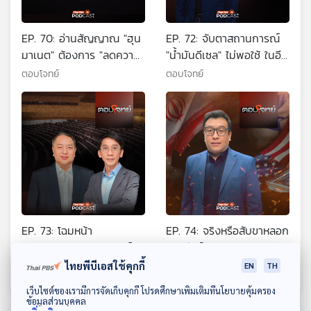
EP. 70: อ่านสัญญาณ "ฮุน
EP. 72: จับตาสถานการณ์
มาเนต" ต้องการ "ลดความ
"น้ำมันดีเซล" ไม่พอใช้ ในอีก
ตึงเครียด" ไทย-กัมพูชา ?
2 เดือน ?
ตอบโจทย์
ตอบโจทย์
EP. 73: โฉมหน้า
EP. 74: จริงหรือสับขาหลอก
"ครม.อนุทิน 2" กางโจทย์
? "ทรัมป์" ประกาศยุติ
ร้อน "ฝ่ามหาวิกฤต"
สงครามอิหร่าน
ไทยพีบีเอสใช้คุกกี้
ตอบโจทย์
ตอบโจทย์
EN
TH
ดาวน์โหลด Thai PBS Podcast Application
เว็บไซต์ของเรามีการจัดเก็บคุกกี้ โปรดศึกษาเพิ่มเติมที่นโยบายคุ้มครอง
ข้อมูลส่วนบุคคล