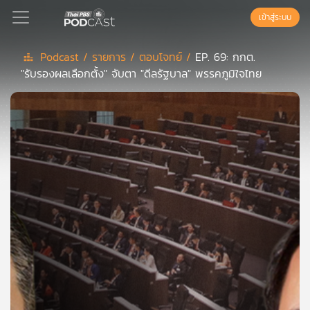
เข้าสู่ระบบ
Podcast /
รายการ /
ตอบโจทย์ /
EP. 69: กกต.
"รับรองผลเลือกตั้ง" จับตา "ดีลรัฐบาล" พรรคภูมิใจไทย
Podcast
เพล
ย์
ลิ
สต์
แนะนำ
เพล
ย์
ลิ
สต์
ของ