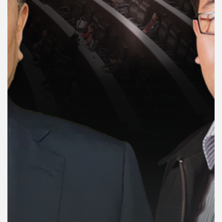
คุณ
เพลง
บทความ
ข่าว
และ
กิจกรรม
เกี่ยว
กับ
เรา