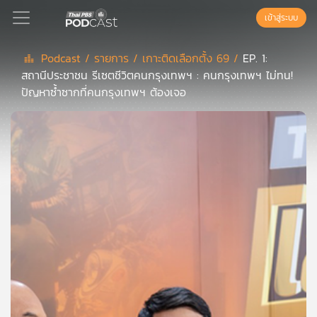
เข้าสู่ระบบ
Podcast /
รายการ /
เกาะติดเลือกตั้ง 69 /
EP. 1:
สถานีประชาชน รีเซตชีวิตคนกรุงเทพฯ : คนกรุงเทพฯ ไม่ทน!
Podcast
ปัญหาซ้ำซากที่คนกรุงเทพฯ ต้องเจอ
เพล
ย์
ลิ
สต์
แนะนำ
เพล
ย์
ลิ
สต์
ของ