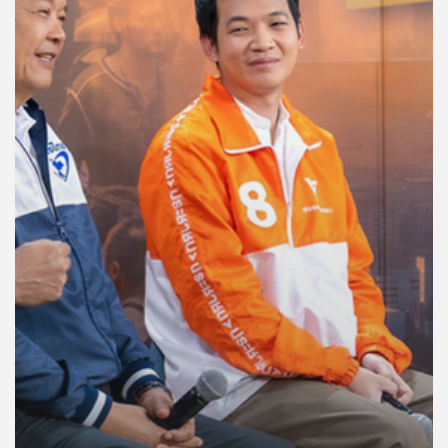
คุณ
เพลง
บทความ
ข่าว
และ
กิจกรรม
เกี่ยว
กับ
เรา