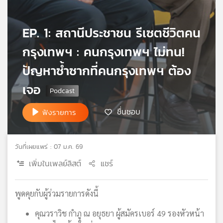
เครือ
ข่าย
EP. 1: สถานีประชาชน รีเซตชีวิตคน
วิทยุ
ไทย
กรุงเทพฯ : คนกรุงเทพฯ ไม่ทน!
พี
บี
ปัญหาซ้ำซากที่คนกรุงเทพฯ ต้อง
เอส
เจอ
ชื่นชอบ
ฟังรายการ
แผนที่
วิทยุ
เครือ
ข่าย
วันที่เผยแพร่ : 07 ม.ค. 69
เพิ่มในเพลย์ลิสต์
แชร์
พูดคุยกับผู้ร่วมรายการดังนี้
คุณวราวิช กำภู ณ อยุธยา ผู้สมัครเบอร์ 49 รองหัวหน้า