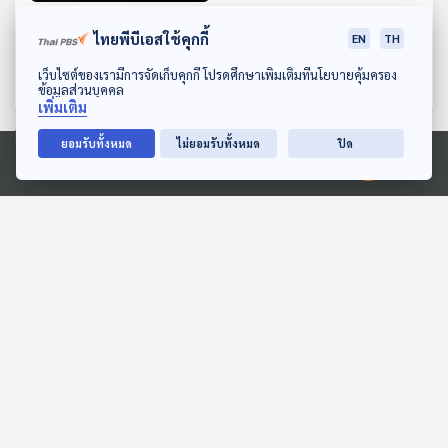
EP. 4: สถานีประชาชน รีเซต
ไทยพีบีเอสใช้คุกกี้
EN
TH
ชีวิตคนกรุงเทพฯ : นโยบาย
คนรุ่นใหม่
ดาวน์โหลด Thai PBS Podcast Application
เกาะติดเลือกตั้ง 69
เว็บไซต์ของเรามีการจัดเก็บคุกกี้ โปรดศึกษาเพิ่มเติมที่นโยบายคุ้มครอง
ข้อมูลส่วนบุคคล
เพิ่มเติม
ยอมรับทั้งหมด
ไม่ยอมรับทั้งหมด
ปิด
ตอนที่เกี่ยวข้อง
Ⓒ 2020 องค์การกระจายเสียงและแพร่ภาพสาธารณะแห่งประเทศไทย
EP. 41: ข้อสันนิษฐาน "เครน
EP. 79: จับตา "กองทัพ
ถล่ม" ทับรถไฟ "วังวน"
สหรัฐฯ" ปิดล้อม "ช่องแคบ
อุบัติเหตุซ้ำซาก ?
ฮอร์มุซ" บานปลาย ?
ตอบโจทย์
ตอบโจทย์