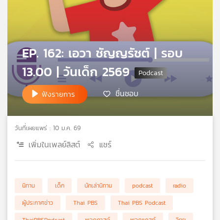
คุณ
เพลง
EP. 162: เอวา ชัญญรัชต์ | รอบ
13.00 | วันเด็ก 2569
บทความ
ชื่นชอบ
ฟังรายการ
ข่าว
และ
วันที่เผยแพร่ : 10 ม.ค. 69
กิจกรรม
เพิ่มในเพลย์ลิสต์
แชร์
เกี่ยว
กับ
นิทาน
เด็ก
นักเล่านิทาน
podcast
radio
เรา
ผู้ประกาศข่าว
Thai PBS
Thai PBS Podcast