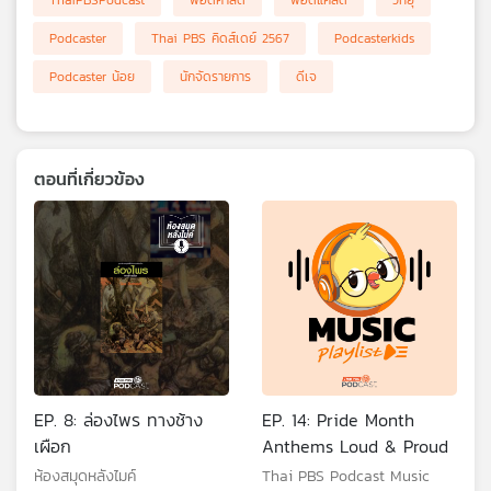
ThaiPBSPodcast
พอดคาสต์
พอดแคสต์
วิทยุ
เครือ
Podcaster
Thai PBS คิดส์เดย์ 2567
Podcasterkids
ข่าย
วิทยุ
Podcaster น้อย
นักจัดรายการ
ดีเจ
ไทย
พี
บี
เอส
ตอนที่เกี่ยวข้อง
แผนที่
วิทยุ
เครือ
ข่าย
EP. 8: ล่องไพร ทางช้าง
EP. 14: Pride Month
เผือก
Anthems Loud & Proud
ห้องสมุดหลังไมค์
Thai PBS Podcast Music