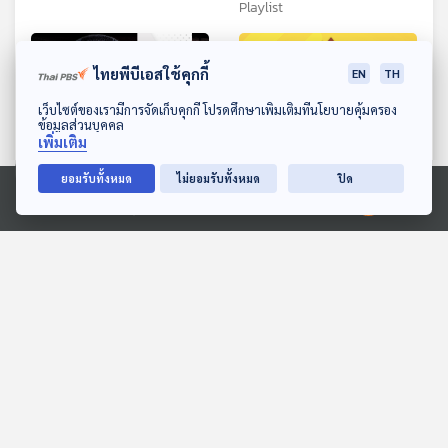
Playlist
ไทยพีบีเอสใช้คุกกี้
EN
TH
ดาวน์โหลด Thai PBS Podcast Application
เว็บไซต์ของเรามีการจัดเก็บคุกกี้ โปรดศึกษาเพิ่มเติมที่นโยบายคุ้มครอง
ข้อมูลส่วนบุคคล
เพิ่มเติม
ยอมรับทั้งหมด
ไม่ยอมรับทั้งหมด
ปิด
Ⓒ 2020 องค์การกระจายเสียงและแพร่ภาพสาธารณะแห่งประเทศไทย
ชีวิตที่ 9 บิ๊กโจ๊ก
EP. 127: ธารรดา กัลยากิตติ
กุล | รอบ 10.00 | วันเด็ก
ไม่มีในบท
2569
Podcaster ตัวน้อย