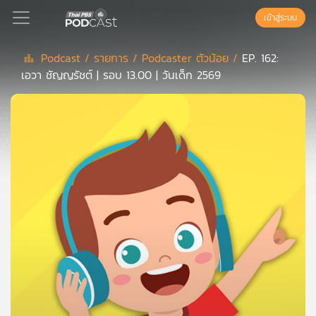
เข้าสู่ระบบ
Podcast /
รายการ /
Podcaster ตัวน้อย /
EP. 162:
เอวา ชัญญรัชต์ | รอบ 13.00 | วันเด็ก 2569
Podcast
เพล
ย์
ลิ
สต์
แนะนำ
เพล
ย์
ลิ
สต์
ของ