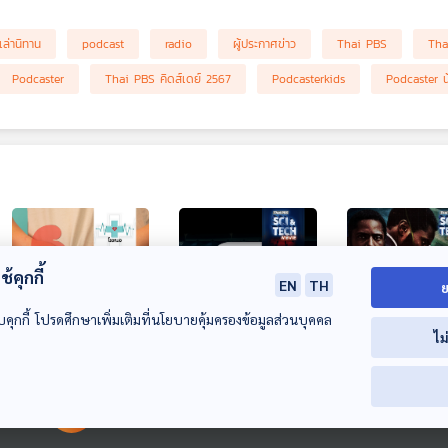
เล่านิทาน
podcast
radio
ผู้ประกาศข่าว
Thai PBS
Tha
Podcaster
Thai PBS คิดส์เดย์ 2567
Podcasterkids
Podcaster น
้คุกกี้
EN
TH
ย
บคุกกี้ โปรดศึกษาเพิ่มเติมที่นโยบายคุ้มครองข้อมูลส่วนบุคคล
ไม
EP. 1206: กลั้นฉี่ กิน
Sci & Tech Movie |
Sci & Tech Mo
น้ำน้อย มีเพศ
F1 : The Movie
สงครามชิงเวลา
00:00:00
00:00:00
สัมพันธ์บ่อย ระวัง !!
วิเคราะห์เบื้องหลังค
ถอดรหัสความซั
โรงหมอ
Sci & Tech Movie
Sci & Tech Movi
กระเพาะปัสสาวะ
วามสมจริง...ที่มากก
ใน TENET