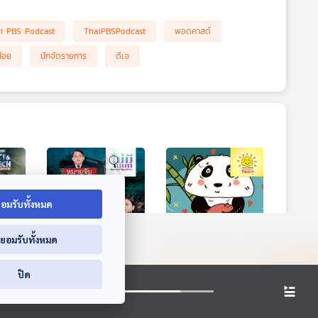
i PBS Podcast
ThaiPBSPodcast
พอดคาสต์
้อย
นักจัดรายการ
ดีเจ
อมรับทั้งหมด
่ยอมรับทั้งหมด
vie |
หมายจับกัปตันตุ้ย
EP. 2050: ทำไมลูก
ปิด
แพนด้าตอนเกิดตัว
ไม่มีในบท
บซ้อน
เล็กจัง
e
พระอาทิตย์ยิ้มแฉ่ง