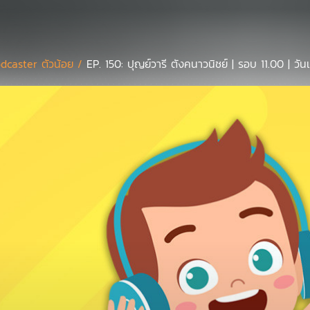
dcaster ตัวน้อย /
EP. 150: ปุญย์วารี ตังคนาวนิชย์ | รอบ 11.00 | วั