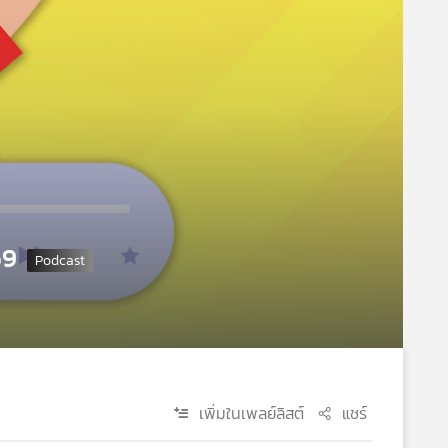
69
เพิ่มในเพลย์ลิสต์
แชร์