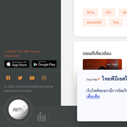
นิทาน
เด็ก
นัก
พอดแคสต์
วิทยุ
ดาวน์โหลด Thai PBS Podcast
ตอนที่เกี่ยวข้อง
Application
ไทยพีบีเอสใช
Ⓒ 2020 องค์การกระจายเสียงและแพร่ภาพ
เว็บไซต์ของเรามีการจัดเก็
สาธารณะแห่งประเทศไทย
เพิ่มเติม
EP. 142: "อุโมงค์
รถไฟฟ้า" น้ำรั่ว
"ถนนทรุด" ความ
ตอบโจทย์
เสี่ยงซ้ำซาก คนเมือง