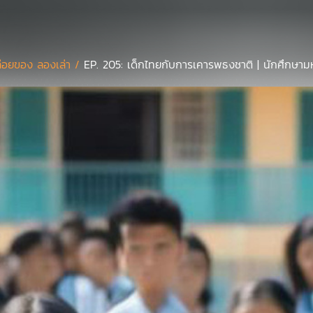
่อยของ ลองเล่า /
EP. 205: เด็กไทยกับการเคารพธงชาติ | นักศึกษามห