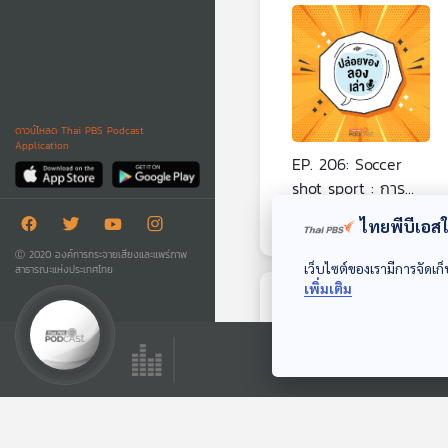
ดาวน์โหลด Thai PBS Podcast
Application
EP. 206: Soccer
shot sport : การ
แข่งขันที่มันแทบจะจบ
ปล่อยของ ลองเล่า
ไทยพีบีเอสใช
ลงแล้ว | มหาวิทยาลัย
Ⓒ 2020 องค์การกระจายเสียงและแพร่ภาพ
ทักษิณ
เว็บไซต์ของเรามีการจัดเก็
สาธารณะแห่งประเทศไทย
เพิ่มเติม
ตอนที่เกี่ยวข้อง