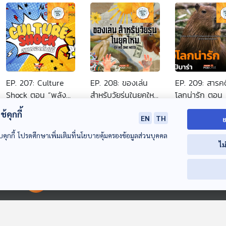
EP. 207: Culture
EP. 208: ของเล่น
EP. 209: สารคดี
Shock ตอน “พลัง
สำหรับวัยรุ่นในยุคใหม่
โลกน่ารัก ตอน 
แห่งอ้อมกอด
| มหาวิทยาลัยราชภัฏ
บาร่า | มหาวิทย
ปล่อยของ ลองเล่า
ปล่อยของ ลองเล่า
ปล่อยของ ลองเล่
้คุกกี้
Chipko Andolan
ภูเก็ต
ราชภัฏสงขลา
EN
TH
ย
และการปกป้องป่าไม้
บคุกกี้ โปรดศึกษาเพิ่มเติมที่นโยบายคุ้มครองข้อมูลส่วนบุคคล
ในอินเดีย" |
ไม
มหาวิทยาลัย
ธรรมศาสตร์
00:00:00
00:00:00