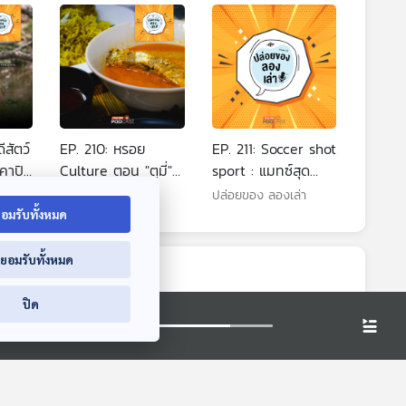
สัตว์
EP. 210: หรอย
EP. 211: Soccer shot
คาปิ
Culture ตอน "ตูมี่"
sport : แมทซ์สุด
าลัย
เเกงปลาภูเก็ต |
อัปยศของทัพแซมบ้า
า
ปล่อยของ ลองเล่า
ปล่อยของ ลองเล่า
มหาวิทยาลัยราชภัฏ
| มหาวิทยาลัยทักษิณ
อมรับทั้งหมด
ภูเก็ต
่ยอมรับทั้งหมด
ปิด