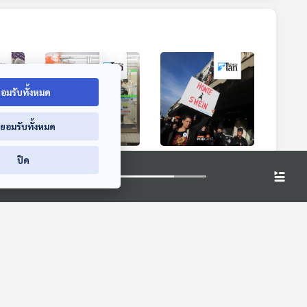
อมรับทั้งหมด
่ยอมรับทั้งหมด
ฤษถอด
ส่องเทรนด์มาแรง
ฝรั่งเศสขู่แบน
ปิด
ูว์
ท่องเที่ยว "ร้าน
"Shein" หลังพบขาย
ิด
สะดวกซื้อ" ในญี่ปุ่น
"ตุ๊กตายางเด็ก" ใน
หน้าต่างโลก
หน้าต่างโลก
ออนไลน์