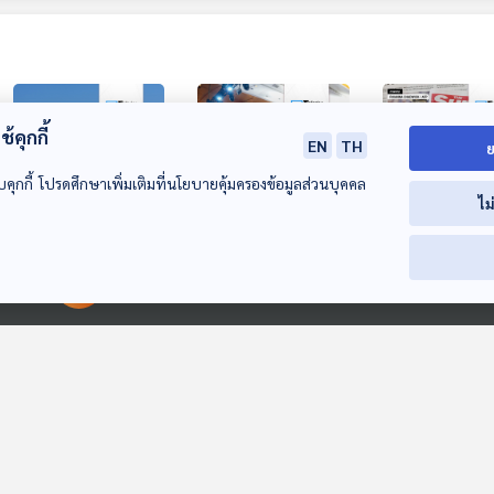
้คุกกี้
EN
TH
ย
บคุกกี้ โปรดศึกษาเพิ่มเติมที่นโยบายคุ้มครองข้อมูลส่วนบุคคล
ไม
สเปนจับโจรขโมย
เก็บตกบรรยากาศ
ราชสำนักอังก
เก้าอี้กว่า 1,000 ตัว
ประชุมสุดยอด
ยศเจ้าชายแอนดร
00:00:00
00:00:00
ใน 2 เดือน
อาเซียน 2025
พัวพันกรณีละเม
หน้าต่างโลก
หน้าต่างโลก
หน้าต่างโลก
หญิง