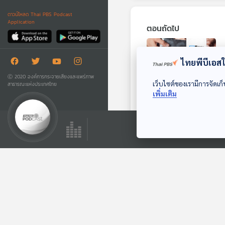
ดาวน์โหลด Thai PBS Podcast
Application
ตอนถัดไป
ไทยพีบีเอสใช
Ⓒ 2020 องค์การกระจายเสียงและแพร่ภาพ
เว็บไซต์ของเรามีการจัดเก็
สาธารณะแห่งประเทศไทย
เพิ่มเติม
นักเรียนจีนในญี่ปุ่น
ถูกหลอกให้จัดฉาก
เรียกเงินค่าไถ่จากพ่อ
หน้าต่างโลก
แม่
ตอนที่เกี่ยวข้อง