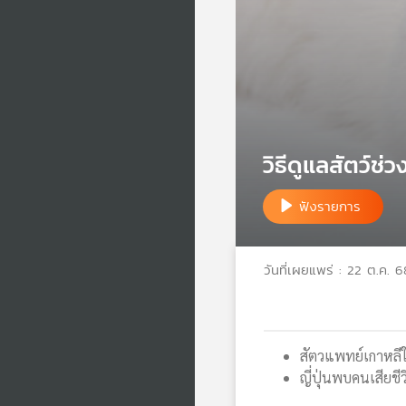
วิธีดูแลสัตว์ช่
ฟังรายการ
วันที่เผยแพร่ : 22 ต.ค. 6
สัตวแพทย์เกาหลีใ
ญี่ปุ่นพบคนเสียชี