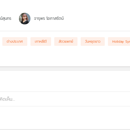
ตน์สุนทร
จารุพร โอภาสรัตน์
ต่างประเทศ
เกาหลีใต้
สัตวแพทย์
วันหยุดยาว
Holiday S