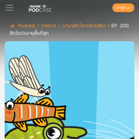
เข้าสู่ระบบ
Podcast /
รายการ /
นานาสัตว์สารพัดเสียง /
EP. 200:
สัตว์อะไรอายุสั้นที่สุด
Podcast
เพล
ย์
ลิ
สต์
แนะนำ
เพล
ย์
ลิ
สต์
ของ