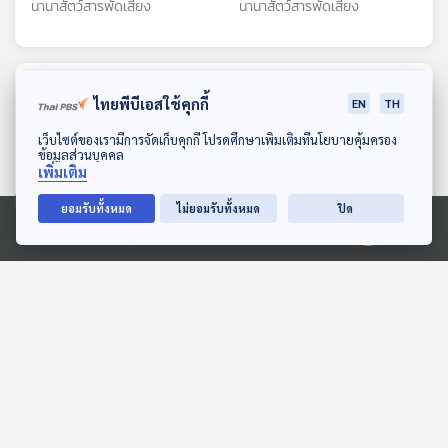
นานาสัตว์สารพัดเสียง
นานาสัตว์สารพัดเสียง
ตอนที่เกี่ยวข้อง
ไทยพีบีเอสใช้คุกกี้
EN
TH
ดาวน์โหลด Thai PBS Podcast Application
เว็บไซต์ของเรามีการจัดเก็บคุกกี้ โปรดศึกษาเพิ่มเติมที่นโยบายคุ้มครอง
ข้อมูลส่วนบุคคล
เพิ่มเติม
ยอมรับทั้งหมด
ไม่ยอมรับทั้งหมด
ปิด
Ⓒ 2020 องค์การกระจายเสียงและแพร่ภาพสาธารณะแห่งประเทศไทย
EP. 214: นกอพยพ นักเดิน
แผ่นดินไหวไหมเธอ?
ทางแห่งสายลม
สื่อเสียงนิทาน : นิทานเด็กเล็ก
นานาสัตว์สารพัดเสียง