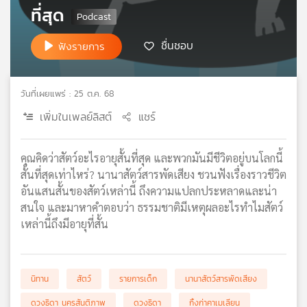
ที่สุด
เครือ
ข่าย
ชื่นชอบ
วิทยุ
ฟังรายการ
ไทย
พี
บี
วันที่เผยแพร่ : 25 ต.ค. 68
เอส
เพิ่มในเพลย์ลิสต์
แชร์
แผนที่
คุณคิดว่าสัตว์อะไรอายุสั้นที่สุด และพวกมันมีชีวิตอยู่บนโลกนี้
วิทยุ
สั้นที่สุดเท่าไหร่? นานาสัตว์สารพัดเสียง ชวนฟังเรื่องราวชีวิต
เครือ
อันแสนสั้นของสัตว์เหล่านี้ ถึงความแปลกประหลาดและน่า
ข่าย
สนใจ และมาหาคำตอบว่า ธรรมชาติมีเหตุผลอะไรทำไมสัตว์
เหล่านี้ถึงมีอายุที่สั้น
นิทาน
สัตว์
รายการเด็ก
นานาสัตว์สารพัดเสียง
ดวงธิดา นครสันติภาพ
ดวงธิดา
กิ้งก่าคาเมเลียน