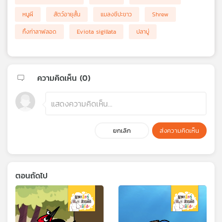
หนูผี
สัตว์อายุสั้น
แมลงชีปะขาว
Shrew
กิ้งก่าลาฟลอด
Eviota sigillata
ปลาบู่
ความคิดเห็น (
0
)
ยกเลิก
ส่งความคิดเห็น
ตอนถัดไป