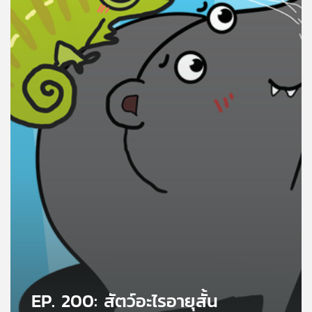
คุณ
เพลง
บทความ
ข่าว
และ
กิจกรรม
เกี่ยว
กับ
เรา
EP. 200: สัตว์อะไรอายุสั้น