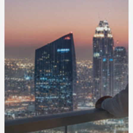
คุณ
เพลง
บทความ
ข่าว
และ
กิจกรรม
เกี่ยว
กับ
เรา