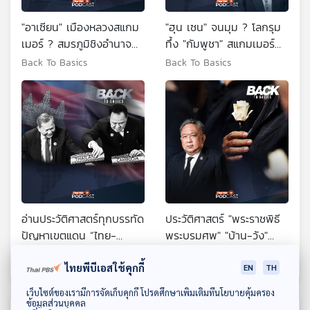
"อาเซียน" เมืองหลวงสแกม
"ฮุน เซน" จนมุม ? โลกรุม
เมอร์ ? สมรภูมิชิงอำนาจ
ทึ้ง "กัมพูชา" สแกมเมอร์
"จีน-สหรัฐฯ"
ต้องถูกกำจัด
Back To Basics
Back To Basics
อ่านประวัติศาสตร์ทุกบรรทัด
ประวัติศาสตร์ "พระราชพิธี
ปัญหาเขตแดน “ไทย-
พระบรมศพ" "บ้าน-วัง"
กัมพูชา”
ครรลองเดียวกัน
Back To Basics
Back To Basics
ไทยพีบีเอสใช้คุกกี้
EN
TH
ดาวน์โหลด Thai PBS Podcast Application
เว็บไซต์ของเรามีการจัดเก็บคุกกี้ โปรดศึกษาเพิ่มเติมที่นโยบายคุ้มครอง
ข้อมูลส่วนบุคคล