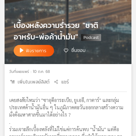
เครือ
ข่าย
วิทยุ
เบื้องหลังความร่ำรวย "ชาติ
ไทย
พี
อาหรับ-พ่อค้าน้ำมัน"
บี
เอส
ชื่นชอบ
ฟังรายการ
แผนที่
วันที่เผยแพร่ : 10 ต.ค. 68
วิทยุ
เพิ่มในเพลย์ลิสต์
แชร์
เครือ
ข่าย
เคยสงสัยไหมว่า "ซาอุดีอาระเบีย, ยูเออี, กาตาร์" และกลุ่ม
ประเทศค้าน้ำมันอื่น ๆ ในภูมิภาคตะวันออกกลางสร้างความ
มั่งคั่งมหาศาลขึ้นมาได้อย่างไร ?
.
ร่วมเจาะลึกเบื้องหลังที่ไม่ใช่แค่การค้นพบ "น้ำมัน" แต่คือ