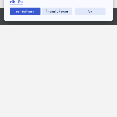
ตอนที่เกี่ยวข้อง
เพิ่มเติม
ยอมรับทั้งหมด
ไม่ยอมรับทั้งหมด
ปิด
Ⓒ 2020 องค์การกระจายเสียงและแพร่ภาพสาธารณะแห่งประเทศไทย
EP. 1: The Voice Within |
EP. 739: มองบทเรียนธุรกิจ
ดัมมี่ - วุฒิพงศ์ คำออน
ผ่านปรากฏการณ์ "หมอน
ทองวิทยา"
Into the Rainbow เรื่องเล่า
เศรษฐกิจติดบ้าน
จากสายรุ้ง