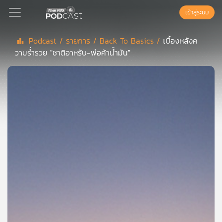
เข้าสู่ระบบ
Podcast /
รายการ /
Back To Basics /
เบื้องหลังค
วามร่ำรวย "ชาติอาหรับ-พ่อค้าน้ำมัน"
Podcast
เพล
ย์
ลิ
สต์
แนะนำ
เพล
ย์
ลิ
สต์
ของ