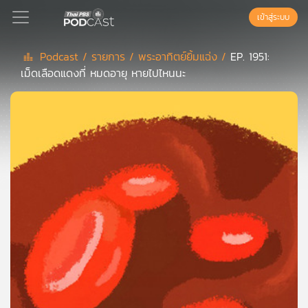
เข้าสู่ระบบ
Podcast /
รายการ /
พระอาทิตย์ยิ้มแฉ่ง /
EP. 1951:
เม็ดเลือดแดงที่ หมดอายุ หายไปไหนนะ
Podcast
เพล
ย์
ลิ
สต์
แนะนำ
เพล
ย์
ลิ
สต์
ของ