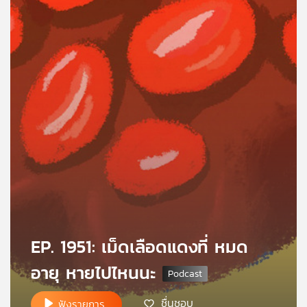
คุณ
เพลง
บทความ
ข่าว
และ
กิจกรรม
เกี่ยว
EP. 1951: เม็ดเลือดแดงที่ หมด
กับ
อายุ หายไปไหนนะ
เรา
ชื่นชอบ
ฟังรายการ