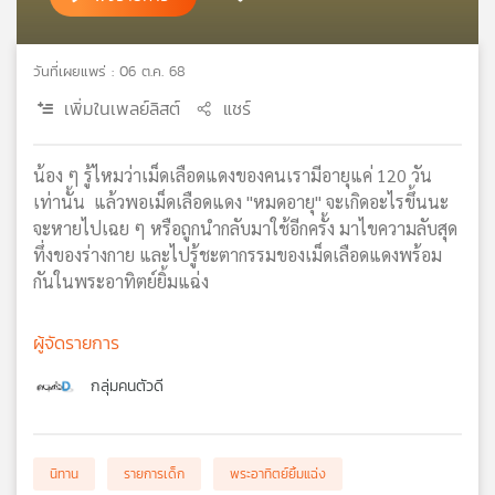
เครือ
ข่าย
วันที่เผยแพร่ : 06 ต.ค. 68
วิทยุ
ไทย
เพิ่มในเพลย์ลิสต์
แชร์
พี
บี
เอส
น้อง ๆ รู้ไหมว่าเม็ดเลือดแดงของคนเรามีอายุแค่ 120 วัน
เท่านั้น แล้วพอเม็ดเลือดแดง "หมดอายุ" จะเกิดอะไรขึ้นนะ
จะหายไปเฉย ๆ หรือถูกนำกลับมาใช้อีกครั้ง มาไขความลับสุด
แผนที่
ทึ่งของร่างกาย และไปรู้ชะตากรรมของเม็ดเลือดแดงพร้อม
วิทยุ
กันในพระอาทิตย์ยิ้มแฉ่ง
เครือ
ข่าย
ผู้จัดรายการ
กลุ่มคนตัวดี
นิทาน
รายการเด็ก
พระอาทิตย์ยิ้มแฉ่ง