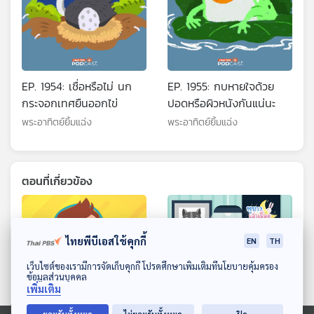
EP. 1954: เชื่อหรือไม่ นก
EP. 1955: กบหายใจด้วย
กระจอกเทศยืนออกไข่
ปอดหรือผิวหนังกันแน่นะ
พระอาทิตย์ยิ้มแฉ่ง
พระอาทิตย์ยิ้มแฉ่ง
ตอนที่เกี่ยวข้อง
ไทยพีบีเอสใช้คุกกี้
EN
TH
ดาวน์โหลด Thai PBS Podcast Application
เว็บไซต์ของเรามีการจัดเก็บคุกกี้ โปรดศึกษาเพิ่มเติมที่นโยบายคุ้มครอง
ข้อมูลส่วนบุคคล
เพิ่มเติม