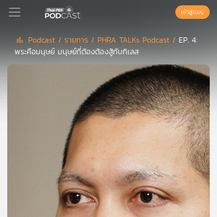
เข้าสู่ระบบ
Podcast /
รายการ /
PHRA TALKs Podcast /
EP. 4:
พระคือมนุษย์ มนุษย์ที่ต้องต้องสู้กับกิเลส
Podcast
เพล
ย์
ลิ
สต์
แนะนำ
เพล
ย์
ลิ
สต์
ของ