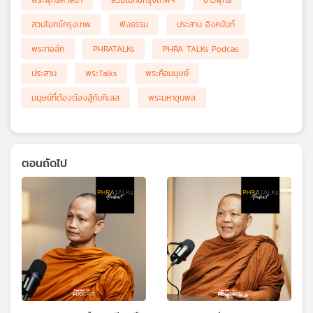
พระพุทธศาสนา
สวนโมกข์กรุงเทพฯ
ชาวพุทธ
สวนโมกข์กรุงเทพ
ฟังธรรม
ประสาน อิงคนันท์
พระทอล์ก
PHRATALKs
PHRA TALKs Podcas
ประสาน
พระTalks
พระคือมนุษย์
มนุษย์ที่ต้องต้องสู้กับกิเลส
พระมหาขุนพล
ตอนถัดไป