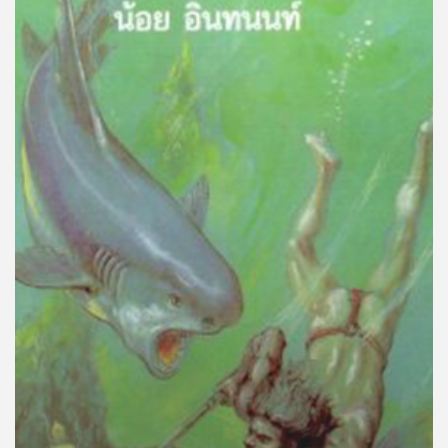
คุณ
เพลง
บทความ
ข่าว
และ
กิจกรรม
เกี่ยว
กับ
เรา