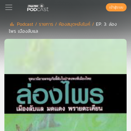
เข้าสู่ระบบ
Podcast /
รายการ /
ห้องสมุดหลังไมค์ /
EP. 3: ล่อง
ไพร เมืองลับแล
Podcast
เพล
ย์
ลิ
สต์
แนะนำ
เพล
ย์
ลิ
สต์
ของ