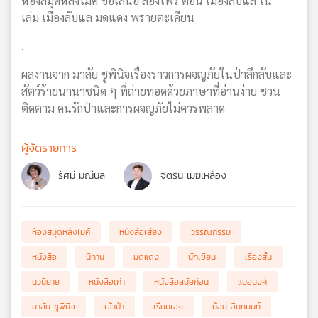
ห้องสมุดหลังไมค์ ขอเสนอ ล่องไพร ตอน เมืองลับแล ใน
เล่ม เมืองลับแล มดแดง พรายตะเคียน
.
ผลงานจาก มาลัย ชูพินิจเรื่องราวการผจญภัยในป่าลึกลับและ
สัตว์ร้ายนานาชนิด ๆ ที่ถ่ายทอดด้วยภาษาที่อ่านง่าย ชวน
ติดตาม คนรักป่าและการผจญภัยไม่ควรพลาด
ผู้จัดรายการ
รัศมี มณีนิล
จิตริน เมฆเหลือง
ห้องสมุดหลังไมค์
หนังสือเสียง
วรรณกรรม
หนังสือ
นิทาน
มดแดง
นักเขียน
เรื่องสั้น
นวนิยาย
หนังสือเก่า
หนังสือสมัยก่อน
แม่อนงค์
มาลัย ชูพินิจ
เจ้าป่า
เรียมเอง
น้อย อินทนนท์