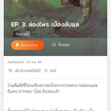
เครือ
ข่าย
วิทยุ
ไทย
EP. 3: ล่องไพร เมืองลับแล
พี
บี
เอส
ชื่นชอบ
ฟังรายการ
แผนที่
วิทยุ
วันที่เผยแพร่ : 24 ส.ค. 68
เครือ
เพิ่มในเพลย์ลิสต์
แชร์
ข่าย
ร่วมสัมผัสชีวิตระทึกกลางพงไพรจากประสบการณ์ตรงและ
จินตนาการของ "น้อย อินทนนท์"
.