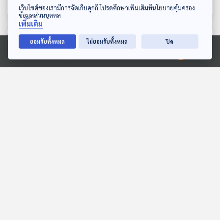
ดาวน์โหลด Thai PBS Podcast Application
เว็บไซต์ของเรามีการจัดเก็บคุกกี้ โปรดศึกษาเพิ่มเติมที่นโยบายคุ้มครอง
ข้อมูลส่วนบุคคล
เพิ่มเติม
ตอนที่เกี่ยวข้อง
ยอมรับทั้งหมด
ไม่ยอมรับทั้งหมด
ปิด
Ⓒ 2020 องค์การกระจายเสียงและแพร่ภาพสาธารณะแห่งประเทศไทย
EP. 301: หนังสือโป๊ สื่อ
EP. 10: ล่องไพร ทางช้าง
ลามก กับอาชญากรรมทาง
เผือก
เพศ
หลบมุมอ่าน
ห้องสมุดหลังไมค์