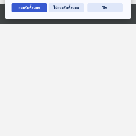
ตอนที่เกี่ยวข้อง
ยอมรับทั้งหมด
ไม่ยอมรับทั้งหมด
ปิด
Ⓒ 2020 องค์การกระจายเสียงและแพร่ภาพสาธารณะแห่งประเทศไทย
EP. 15: ล่องไพร เทวรูปชาว
EP. 2000: เชื่อไหม?
อินคา
ร่างกายเราเรืองแสงได้
ห้องสมุดหลังไมค์
พระอาทิตย์ยิ้มแฉ่ง