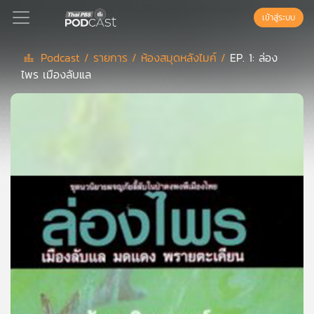
เข้าสู่ระบบ
Podcast /
รายการ /
ห้องสมุดหลังไมค์ /
EP. 1: ล่อง
ไพร เมืองลับแล
Podcast
เพล
ย์
ลิ
สต์
แนะนำ
เพล
ย์
ลิ
สต์
ของ