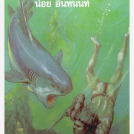
คุณ
เพลง
บทความ
ข่าว
และ
กิจกรรม
เกี่ยว
กับ
เรา