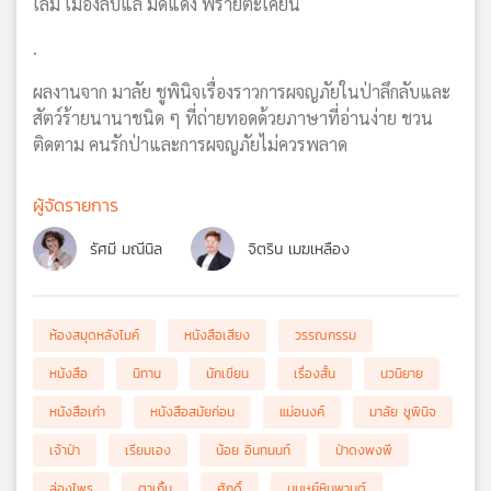
เล่ม เมืองลับแล มดแดง พรายตะเคียน
.
ผลงานจาก มาลัย ชูพินิจเรื่องราวการผจญภัยในป่าลึกลับและ
สัตว์ร้ายนานาชนิด ๆ ที่ถ่ายทอดด้วยภาษาที่อ่านง่าย ชวน
ติดตาม คนรักป่าและการผจญภัยไม่ควรพลาด
ผู้จัดรายการ
รัศมี มณีนิล
จิตริน เมฆเหลือง
ห้องสมุดหลังไมค์
หนังสือเสียง
วรรณกรรม
หนังสือ
นิทาน
นักเขียน
เรื่องสั้น
นวนิยาย
หนังสือเก่า
หนังสือสมัยก่อน
แม่อนงค์
มาลัย ชูพินิจ
เจ้าป่า
เรียมเอง
น้อย อินทนนท์
ป่าดงพงพี
ล่องไพร
ตาเกิ้น
ศักดิ์
มนุษย์หิมพานต์