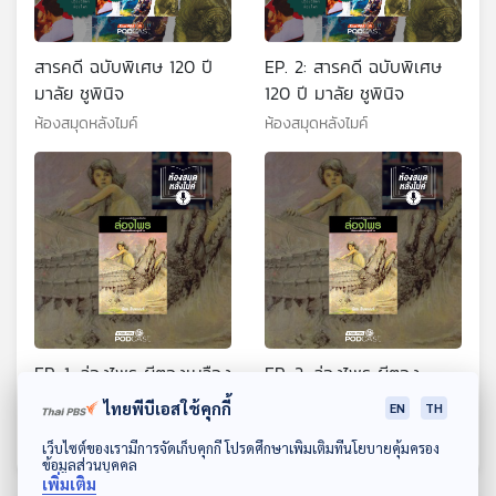
สารคดี ฉบับพิเศษ 120 ปี
EP. 2: สารคดี ฉบับพิเศษ
มาลัย ชูพินิจ
120 ปี มาลัย ชูพินิจ
ห้องสมุดหลังไมค์
ห้องสมุดหลังไมค์
EP. 1: ล่องไพร ผีตองเหลือง
EP. 2: ล่องไพร ผีตอง
คนสุดท้าย
เหลืองคนสุดท้าย
ไทยพีบีเอสใช้คุกกี้
EN
TH
ห้องสมุดหลังไมค์
ห้องสมุดหลังไมค์
ดาวน์โหลด Thai PBS Podcast Application
เว็บไซต์ของเรามีการจัดเก็บคุกกี้ โปรดศึกษาเพิ่มเติมที่นโยบายคุ้มครอง
ข้อมูลส่วนบุคคล
เพิ่มเติม