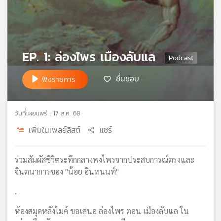
เครือ
ข่าย
วิทยุ
ไทย
EP. 1: ล่องไพร เมืองลับแล
พี
บี
เอส
ชื่นชอบ
ฟังรายการ
แผนที่
วันที่เผยแพร่ : 17 ส.ค. 68
วิทยุ
เพิ่มในเพลย์ลิสต์
แชร์
เครือ
ข่าย
ร่วมสัมผัสชีวิตระทึกกลางพงไพรจากประสบการณ์ตรงและ
จินตนาการของ "น้อย อินทนนท์"
.
ห้องสมุดหลังไมค์ ขอเสนอ ล่องไพร ตอน เมืองลับแล ใน