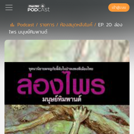
เข้าสู่ระบบ
Podcast /
รายการ /
ห้องสมุดหลังไมค์ /
EP. 20: ล่อง
ไพร มนุษย์หิมพานต์
Podcast
เพล
ย์
ลิ
สต์
แนะนำ
เพล
ย์
ลิ
สต์
ของ