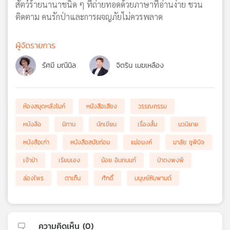
สัตว์ร้ายนานาชนิด ๆ ที่ถ่ายทอดด้วยภาษาที่อ่านง่าย ชวน
ติดตาม คนรักป่าและการผจญภัยไม่ควรพลาด
ผู้จัดรายการ
รัศมี มณีนิล
จิตริน เมฆเหลือง
ห้องสมุดหลังไมค์
หนังสือเสียง
วรรณกรรม
หนังสือ
นิทาน
นักเขียน
เรื่องสั้น
นวนิยาย
หนังสือเก่า
หนังสือสมัยก่อน
แม่อนงค์
มาลัย ชูพินิจ
เจ้าป่า
เรียมเอง
น้อย อินทนนท์
ป่าดงพงพี
ล่องไพร
ตาเกิ้น
ศักดิ์
มนุษย์หิมพานต์
ความคิดเห็น (
0
)