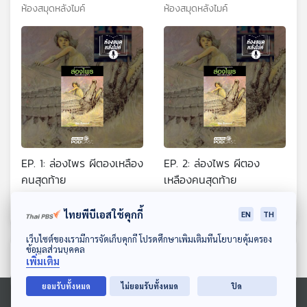
ห้องสมุดหลังไมค์
ห้องสมุดหลังไมค์
EP. 1: ล่องไพร ผีตองเหลือง
EP. 2: ล่องไพร ผีตอง
คนสุดท้าย
เหลืองคนสุดท้าย
ห้องสมุดหลังไมค์
ห้องสมุดหลังไมค์
ไทยพีบีเอสใช้คุกกี้
EN
TH
ดาวน์โหลด Thai PBS Podcast Application
เว็บไซต์ของเรามีการจัดเก็บคุกกี้ โปรดศึกษาเพิ่มเติมที่นโยบายคุ้มครอง
ข้อมูลส่วนบุคคล
ตอนที่เกี่ยวข้อง
เพิ่มเติม
ยอมรับทั้งหมด
ไม่ยอมรับทั้งหมด
ปิด