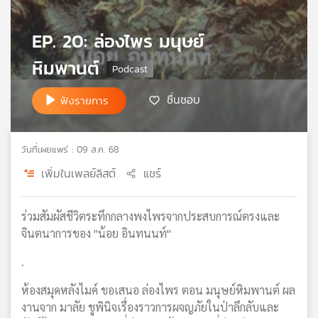
เครือ
ข่าย
EP. 20: ล่องไพร มนุษย์
วิทยุ
หิมพานต์
ไทย
พี
บี
ชื่นชอบ
ฟังรายการ
เอส
วันที่เผยแพร่ : 09 ส.ค. 68
แผนที่
เพิ่มในเพลย์ลิสต์
แชร์
วิทยุ
เครือ
ข่าย
ร่วมสัมผัสชีวิตระทึกกลางพงไพรจากประสบการณ์ตรงและ
จินตนาการของ "น้อย อินทนนท์"
.
ห้องสมุดหลังไมค์ ขอเสนอ ล่องไพร ตอน มนุษย์หิมพานต์ ผล
งานจาก มาลัย ชูพินิจเรื่องราวการผจญภัยในป่าลึกลับและ