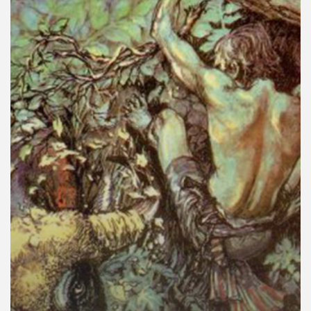
คุณ
เพลง
บทความ
ข่าว
และ
กิจกรรม
เกี่ยว
กับ
เรา