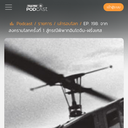
เข้าสู่ระบบ
Podcast /
รายการ /
เล่ารอบโลก /
EP. 198: จาก
สงครามโลกครั้งที่ 1 สู่กรณีพิพาทอินโดจีน-ฝรั่งเศส
Podcast
เพล
ย์
ลิ
สต์
แนะนำ
เพล
ย์
ลิ
สต์
ของ