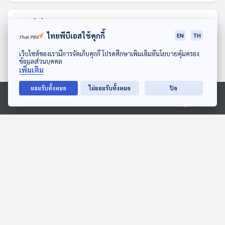
ตอนที่เกี่ยวข้อง
ไทยพีบีเอสใช้คุกกี้
EN
TH
ดาวน์โหลด Thai PBS Podcast Application
เว็บไซต์ของเรามีการจัดเก็บคุกกี้ โปรดศึกษาเพิ่มเติมที่นโยบายคุ้มครอง
ข้อมูลส่วนบุคคล
เพิ่มเติม
ยอมรับทั้งหมด
ไม่ยอมรับทั้งหมด
ปิด
Ⓒ 2020 องค์การกระจายเสียงและแพร่ภาพสาธารณะแห่งประเทศไทย
ไล่บี้บิ๊กสแกมเมอร์ ทุนเทา
EP. 222: จาก Gran
กัมพูชาโยงไทย
Colombia สู่การสถาปนา
Venezuela
ไม่มีในบท
เล่ารอบโลก