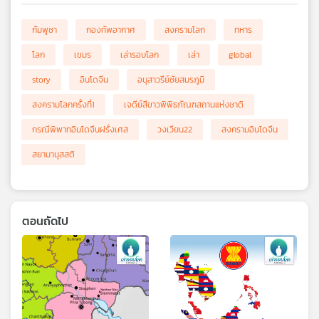
กัมพูชา
กองทัพอากาศ
สงครามโลก
ทหาร
โลก
เขมร
เล่ารอบโลก
เล่า
global
story
อินโดจีน
อนุสาวรีย์ชัยสมรภูมิ
สงครามโลกครั้งที่1
เจดีย์สีขาวพิพิธภัณฑสถานแห่งชาติ
กรณีพิพาทอินโดจีนฝรั่งเศส
วงเวียน22
สงครามอินโดจีน
สยามานุสสติ
ตอนถัดไป