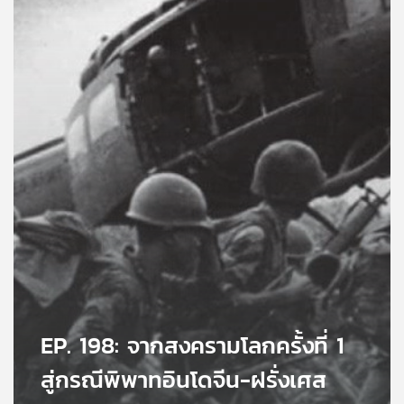
คุณ
เพลง
บทความ
ข่าว
และ
กิจกรรม
เกี่ยว
กับ
EP. 198: จากสงครามโลกครั้งที่ 1
เรา
สู่กรณีพิพาทอินโดจีน-ฝรั่งเศส