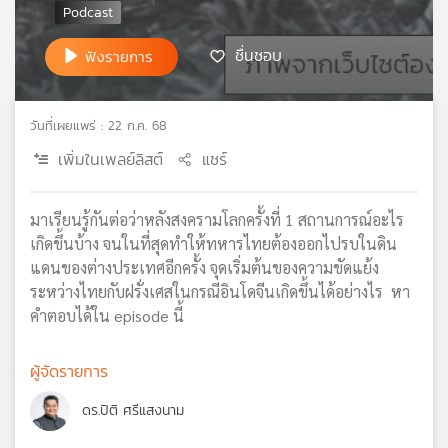
เครือ
ข่าย
ชื่นชอบ
ฟังรายการ
วิทยุ
ไทย
พี
วันที่เผยแพร่ : 22 ก.ค. 68
บี
เอส
เพิ่มในเพลย์ลิสต์
แชร์
มาเรียนรู้กันต่อว่าหลังสงครามโลกครั้งที่ 1 สถานการณ์อะไร
แผนที่
เกิดขึ้นบ้าง จนในที่สุดทำให้ทหารไทยต้องออกไปรบในดิน
วิทยุ
แดนของต่างประเทศอีกครั้ง จุดเริ่มต้นของความขัดแย้ง
เครือ
ระหว่างไทยกับฝรั่งเศสในกรณีอินโดจีนเกิดขึ้นได้อย่างไร หา
ข่าย
คำตอบได้ใน episode นี้
ผู้จัดรายการ
ดร.ปิติ ศรีแสงนาม