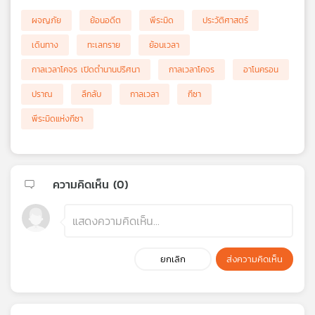
ผจญภัย
ย้อนอดีต
พีระมิด
ประวัติศาสตร์
เดินทาง
ทะเลทราย
ย้อนเวลา
กาลเวลาโคจร เปิดตำนานปริศนา
กาลเวลาโคจร
อาโนครอน
ปราณ
ลึกลับ
กาลเวลา
กีซา
พีระมิดแห่งกีซา
ความคิดเห็น (
0
)
ยกเลิก
ส่งความคิดเห็น