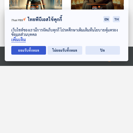
EP. 5: คลีโอพัตราที่ 7 กับ
EP. 6: หอสมุดอเล็กซานเด
ไทยพีบีเอสใช้คุกกี้
EN
TH
ฟาโรห์เด็กที่ต้องสาบสูญ
รีย หอสมุดในเปลวเพลิง
ดาวน์โหลด Thai PBS Podcast Application
เว็บไซต์ของเรามีการจัดเก็บคุกกี้ โปรดศึกษาเพิ่มเติมที่นโยบายคุ้มครอง
กาลเวลาโคจร เปิดตำนานปริศนา
กาลเวลาโคจร เปิดตำนานปริศนา
ข้อมูลส่วนบุคคล
เพิ่มเติม
ยอมรับทั้งหมด
ไม่ยอมรับทั้งหมด
ปิด
ตอนที่เกี่ยวข้อง
Ⓒ 2020 องค์การกระจายเสียงและแพร่ภาพสาธารณะแห่งประเทศไทย
EP. 9: โรนิน นักรบไร้นาย
EP. 10: เปิดโลกโบราณโลหะ
วิทยา กับ รศ.สุรพล นาถะ
กาลเวลาโคจร เปิดตำนานปริศนา