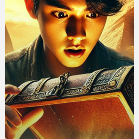
คุณ
เพลง
บทความ
ข่าว
และ
กิจกรรม
เกี่ยว
กับ
เรา