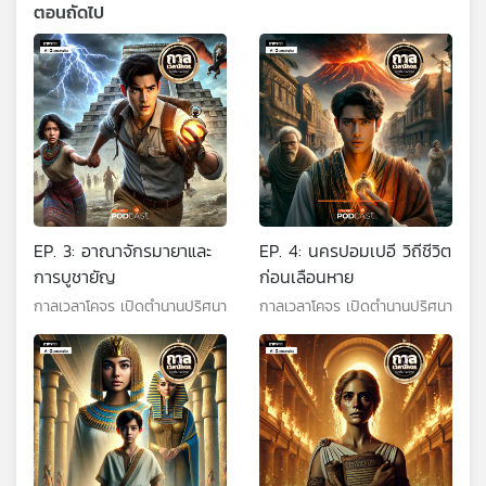
ตอนถัดไป
EP. 3: อาณาจักรมายาและ
EP. 4: นครปอมเปอี วิถีชีวิต
การบูชายัญ
ก่อนเลือนหาย
กาลเวลาโคจร เปิดตำนานปริศนา
กาลเวลาโคจร เปิดตำนานปริศนา