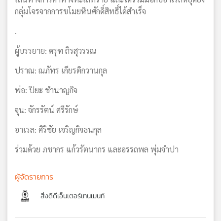
กลุ่มโจรจากการขโมยหินศักดิ์สิทธิ์ได้สำเร็จ
.
ผู้บรรยาย: ดรุฑ ถิรสุวรรณ
ปราณ: ณภัทร เกียรติกวานกุล
พ่อ: ปิยะ ชำนาญกิจ
จุน: จักรรัตน์ ศรีรักษ์
อาเรล: ศิริ​ชัย​ เจริญ​กิจ​ธน​กุล​
ร่วมด้วย ภชากร แก้วรัตนากร และอรรถพล พุ่มจำปา
ผู้จัดรายการ
สิ่งดีดีเอ็นเตอร์เทนเมนท์