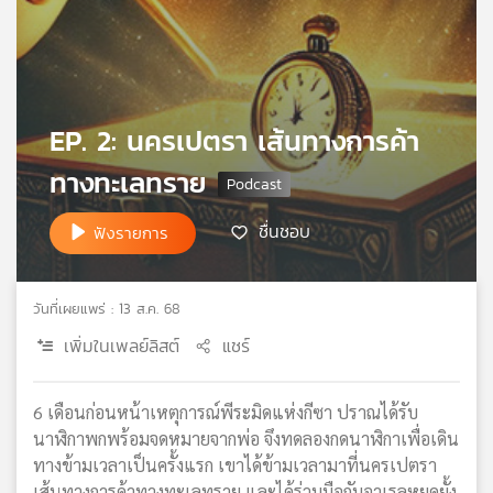
เครือ
ข่าย
วิทยุ
ไทย
พี
EP. 2: นครเปตรา เส้นทางการค้า
บี
เอส
ทางทะเลทราย
ชื่นชอบ
ฟังรายการ
แผนที่
วิทยุ
เครือ
วันที่เผยแพร่ : 13 ส.ค. 68
ข่าย
เพิ่มในเพลย์ลิสต์
แชร์
6 เดือนก่อนหน้าเหตุการณ์พีระมิดแห่งกีซา ปราณได้รับ
นาฬิกาพกพร้อมจดหมายจากพ่อ จึงทดลองกดนาฬิกาเพื่อเดิน
ทางข้ามเวลาเป็นครั้งแรก เขาได้ข้ามเวลามาที่นครเปตรา
เส้นทางการค้าทางทะเลทราย และได้ร่วมมือกับอาเรลหยุดยั้ง