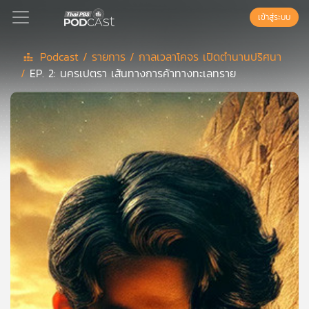
เข้าสู่ระบบ
Podcast /
รายการ /
กาลเวลาโคจร เปิดตำนานปริศนา
/
EP. 2: นครเปตรา เส้นทางการค้าทางทะเลทราย
Podcast
เพล
ย์
ลิ
สต์
แนะนำ
เพล
ย์
ลิ
สต์
ของ