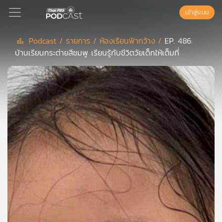
เข้าสู่ระบบ
Podcast /
รายการ /
ห้องเรียนฟ้ากว้าง /
EP. 486:
บ้านเรียนกระต่ายสีชมพู เรียนรู้กับชีวิตวัยเด็กให้เต็มที่
Podcast
เพล
ย์
ลิ
สต์
แนะนำ
เพล
ย์
ลิ
สต์
ของ