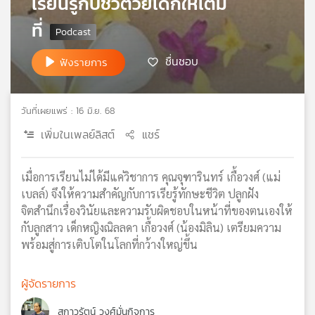
เรียนรู้กับชีวิตวัยเด็กให้เต็ม
เครือ
ที่
ข่าย
วิทยุ
ชื่นชอบ
ไทย
ฟังรายการ
พี
บี
เอส
วันที่เผยแพร่ : 16 มิ.ย. 68
เพิ่มในเพลย์ลิสต์
แชร์
แผนที่
วิทยุ
เมื่อการเรียนไม่ได้มีแค่วิชาการ คุณจุฑารินทร์ เกื้อวงศ์ (แม่
เครือ
เบลล์) จึงให้ความสำคัญกับการเรียรู้ทักษะชีวิต ปลูกฝัง
ข่าย
จิตสำนึกเรื่องวินัยและความรับผิดชอบในหน้าที่ของตนเองให้
กับลูกสาว เด็กหญิงณิลลดา เกื้อวงศ์ (น้องมิลิน) เตรียมความ
พร้อมสู่การเติบโตในโลกที่กว้างใหญ่ขึ้น
ผู้จัดรายการ
สกาวรัตน์ วงศ์มั่นกิจการ