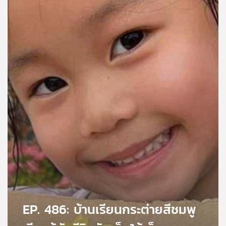
คุณ
เพลง
บทความ
ข่าว
และ
กิจกรรม
เกี่ยว
กับ
เรา
EP. 486: บ้านเรียนกระต่ายสีชมพู