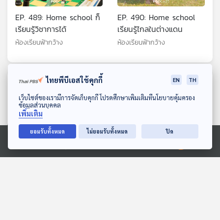
EP. 489: Home school ก็
EP. 490: Home school
เรียนรู้วิชาการได้
เรียนรู้ไกลในต่างแดน
ห้องเรียนฟ้ากว้าง
ห้องเรียนฟ้ากว้าง
ไทยพีบีเอสใช้คุกกี้
EN
TH
ตอนที่เกี่ยวข้อง
ดาวน์โหลด Thai PBS Podcast Application
เว็บไซต์ของเรามีการจัดเก็บคุกกี้ โปรดศึกษาเพิ่มเติมที่นโยบายคุ้มครอง
ข้อมูลส่วนบุคคล
เพิ่มเติม
ยอมรับทั้งหมด
ไม่ยอมรับทั้งหมด
ปิด
Ⓒ 2020 องค์การกระจายเสียงและแพร่ภาพสาธารณะแห่งประเทศไทย
EP. 50: เจาะลึกนโยบาย
EP. 12: วัดฝีมือผู้นำ "นา
"พรรคไทยก้าวใหม่" ศึก
ยกฯ อนุทิน" ฝ่าวิกฤต "น้ำ
เลือกตั้ง 2569
ท่วมใหญ่ภาคใต้" ?
ตอบโจทย์
ตอบโจทย์