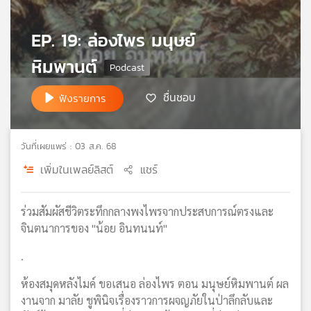
เครือ
ข่าย
EP. 19: ล่องไพร มนุษย์
วิทยุ
หิมพานต์
ไทย
พี
บี
ชื่นชอบ
ฟังรายการ
เอส
วันที่เผยแพร่ : 03 ส.ค. 68
แผนที่
เพิ่มในเพลย์ลิสต์
แชร์
วิทยุ
เครือ
ข่าย
ร่วมสัมผัสชีวิตระทึกกลางพงไพรจากประสบการณ์ตรงและ
จินตนาการของ "น้อย อินทนนท์"
.
ห้องสมุดหลังไมค์ ขอเสนอ ล่องไพร ตอน มนุษย์หิมพานต์ ผล
งานจาก มาลัย ชูพินิจเรื่องราวการผจญภัยในป่าลึกลับและ