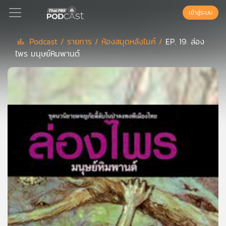
เข้าสู่ระบบ
Podcast /
รายการ /
ห้องสมุดหลังไมค์ /
EP. 19: ล่อง
ไพร มนุษย์หิมพานต์
Podcast
เพล
ย์
ลิ
สต์
แนะนำ
เพล
ย์
ลิ
สต์
ของ