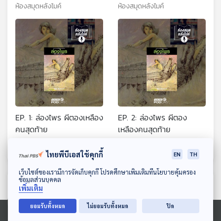
ห้องสมุดหลังไมค์
ห้องสมุดหลังไมค์
EP. 1: ล่องไพร ผีตองเหลือง
EP. 2: ล่องไพร ผีตอง
คนสุดท้าย
เหลืองคนสุดท้าย
ห้องสมุดหลังไมค์
ห้องสมุดหลังไมค์
ไทยพีบีเอสใช้คุกกี้
EN
TH
ดาวน์โหลด Thai PBS Podcast Application
เว็บไซต์ของเรามีการจัดเก็บคุกกี้ โปรดศึกษาเพิ่มเติมที่นโยบายคุ้มครอง
ข้อมูลส่วนบุคคล
ตอนที่เกี่ยวข้อง
เพิ่มเติม
ยอมรับทั้งหมด
ไม่ยอมรับทั้งหมด
ปิด