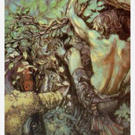
คุณ
เพลง
บทความ
ข่าว
และ
กิจกรรม
เกี่ยว
กับ
เรา