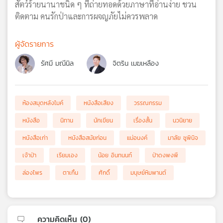
สัตว์ร้ายนานาชนิด ๆ ที่ถ่ายทอดด้วยภาษาที่อ่านง่าย ชวน
ติดตาม คนรักป่าและการผจญภัยไม่ควรพลาด
ผู้จัดรายการ
รัศมี มณีนิล
จิตริน เมฆเหลือง
ห้องสมุดหลังไมค์
หนังสือเสียง
วรรณกรรม
หนังสือ
นิทาน
นักเขียน
เรื่องสั้น
นวนิยาย
หนังสือเก่า
หนังสือสมัยก่อน
แม่อนงค์
มาลัย ชูพินิจ
เจ้าป่า
เรียมเอง
น้อย อินทนนท์
ป่าดงพงพี
ล่องไพร
ตาเกิ้น
ศักดิ์
มนุษย์หิมพานต์
ความคิดเห็น (
0
)