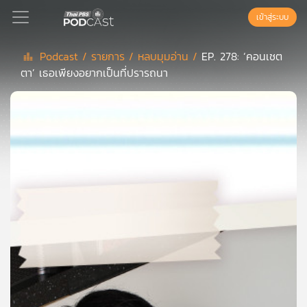
เข้าสู่ระบบ
Podcast /
รายการ /
หลบมุมอ่าน /
EP. 278: ‘คอนเชต
ตา’ เธอเพียงอยากเป็นที่ปรารถนา
Podcast
เพล
ย์
ลิ
สต์
แนะนำ
เพล
ย์
ลิ
สต์
ของ