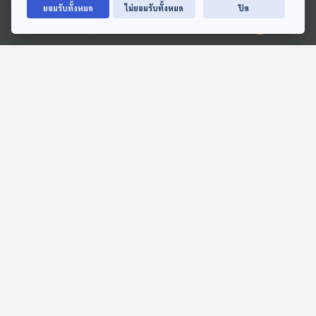
ยอมรับทั้งหมด
ไม่ยอมรับทั้งหมด
ปิด
Ⓒ 2020 องค์การกระจายเสียงและแพร่ภาพสาธารณะแห่งประเทศไทย
EP. 6: ล่องไพร ทางช้าง
EP. 4: ลัทธิแปลกจากโลก
เผือก
จริง อิงมิติภาพยนตร์
ห้องสมุดหลังไมค์
Cine Thought ถอดความคิด
หนัง