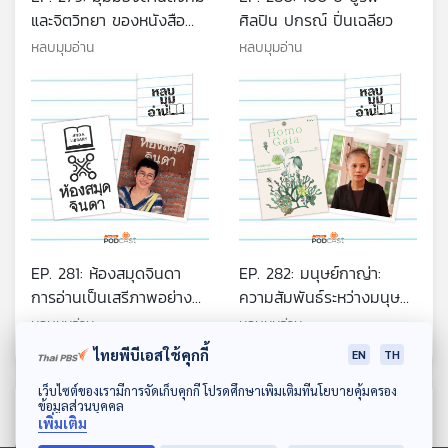
และจิตวิทยา ของหนังสือ
ศิลปิน ปกรณ์ ปิ่นเฉลียว
แนวสืบสวนสอบสวนและ
หลบมุมอ่าน
หลบมุมอ่าน
ฆาตกรรม
EP. 281: ห้องสมุดจินดา
EP. 282: มนุษย์กาญ่า:
การอ่านเป็นเสรีภาพอย่าง
ความสัมพันธ์ระหว่างมนุษย์
หนึ่ง
กับธรรมชาติ และการเปิด
หลบมุมอ่าน
หลบมุมอ่าน
ผัสสะ
ไทยพีบีเอสใช้คุกกี้
EN
TH
ดาวน์โหลด Thai PBS Podcast Application
เว็บไซต์ของเรามีการจัดเก็บคุกกี้ โปรดศึกษาเพิ่มเติมที่นโยบายคุ้มครอง
ตอนที่เกี่ยวข้อง
ข้อมูลส่วนบุคคล
เพิ่มเติม