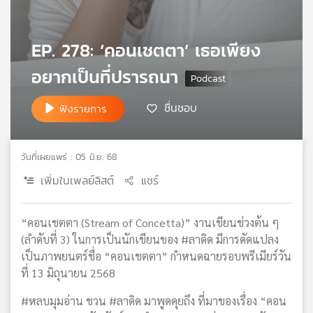
เครือ
ข่าย
EP. 278: ‘คอนเชตตา’ เธอเพียง
วิทยุ
ไทย
อยากเป็นที่ปรารถนา
พี
บี
ชื่นชอบ
เอส
ฟังรายการ
วันที่เผยแพร่ : 05 มิ.ย. 68
แผนที่
วิทยุ
เพิ่มในเพลย์ลิสต์
แชร์
เครือ
ข่าย
“คอนเชตตา (Stream of Concetta)” งานเขียนช่วงต้น ๆ
(ลำดับที่ 3) ในการเป็นนักเขียนของ #ลาดิด มีการดัดแปลง
เป็นภาพยนตร์ชื่อ “คอนเชตตา” กำหนดฉายรอบพรีเมียร์วัน
ที่ 13 มิถุนายน 2568
#หลบมุมอ่าน ชวน #ลาดิด มาพูดคุยถึง ที่มาของเรื่อง “คอน