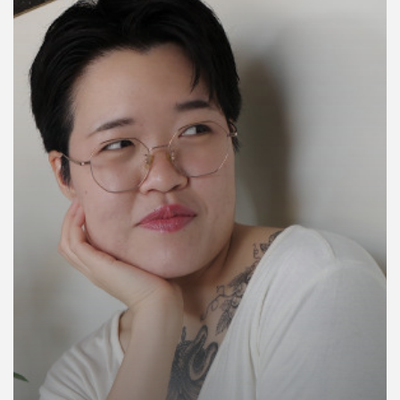
คุณ
เพลง
บทความ
ข่าว
และ
กิจกรรม
เกี่ยว
กับ
เรา