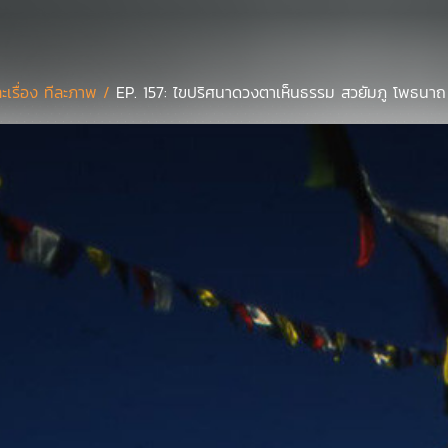
ละเรื่อง ทีละภาพ /
EP. 157: ไขปริศนาดวงตาเห็นธรรม สวยัมภู โพธนาถ