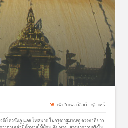
เพิ่มในเพลย์ลิสต์
แชร์
จดีย์ สวยัมภู และ โพธนาถ ในกรุงกาฐมาณฑุ ดวงตาที่ชาว
ดวงตาเหล่านี้ท้าทายให้ผู้คนเดินทางแสวงหาความจริงใน