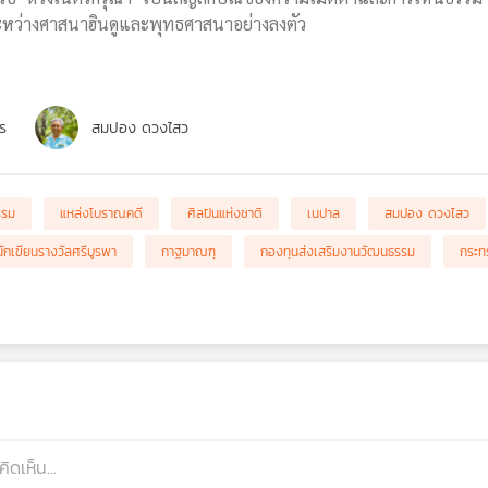
หว่างศาสนาฮินดูและพุทธศาสนาอย่างลงตัว
ร
สมปอง ดวงไสว
รรม
แหล่งโบราณคดี
ศิลปินแห่งชาติ
เนปาล
สมปอง ดวงไสว
นักเขียนรางวัลศรีบูรพา
กาฐมาณฑุ
กองทุนส่งเสริมงานวัฒนธรรม
กระท