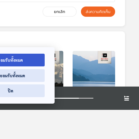
ยกเลิก
ส่งความคิดเห็น
อมรับทั้งหมด
่ยอมรับทั้งหมด
ปิด
ดุลิ
EP. 162: ป้อมนครา
EP. 163: โปขรา...ครา
(นาการ์ กต)
อรุณไขแสง
ทีละเรื่อง ทีละภาพ
ทีละเรื่อง ทีละภาพ