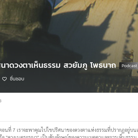
ิศนาดวงตาเห็นธรรม สวยัมภู โพธนาถ
ชื่นชอบ
8
4 ตอนที่ 7 เราจะพาคุณไปไขปริศนาของดวงตาแห่งธรรมที่ปรากฏอยู่บนเ
 หรือ "ดวงเนตรกรุณา" เป็นสัญลักษณ์ของความเมตตาและการเห็นธรรม 