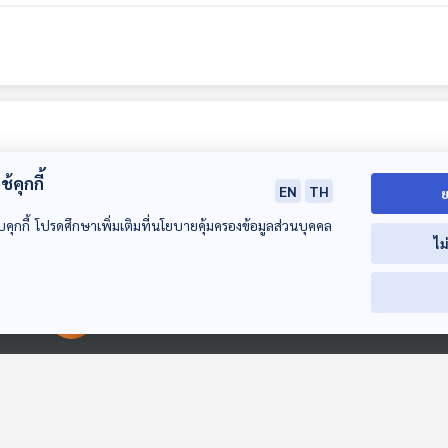
้คุกกี้
EN
TH
ย
บคุกกี้ โปรดศึกษาเพิ่มเติมที่นโยบายคุ้มครองข้อมูลส่วนบุคคล
ไม
00:00:00
00:00:00
EP. 159: ปศุปตินาถ
EP. 160: ภักตปูร์
EP. 161: รักเธอ...
โอม...ศิวะมหาเทพ
ภักตะบุรี ภักดีบุระ
เคล
ทีละเรื่อง ทีละภาพ
ทีละเรื่อง ทีละภาพ
ทีละเรื่อง ทีละภาพ