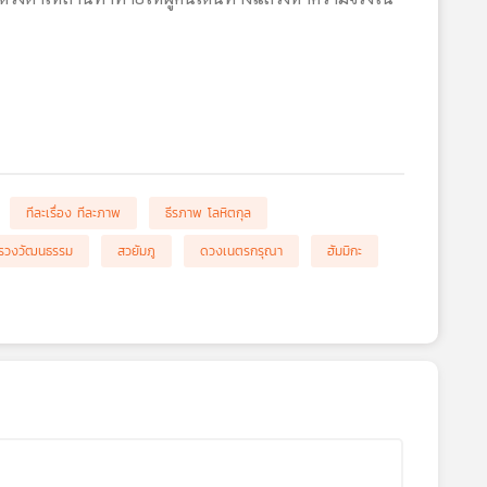
ทีละเรื่อง ทีละภาพ
ธีรภาพ โลหิตกุล
รวงวัฒนธรรม
สวยัมภู
ดวงเนตรกรุณา
ฮัมมิกะ