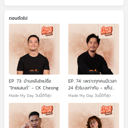
ตอนถัดไป
EP. 73: บ้านหลังใหม่ชื่อ
EP. 74: เพราะทุกคนมีเวลา
“ไทยแลนด์” - CK Cheong
24 ชั่วโมงเท่ากัน - แก็ป
ธนเวทย์ สิริวัฒน์ธนกุล
Made My Day วันนี้ดีที่สุด
Made My Day วันนี้ดีที่สุด