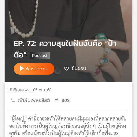
เครือ
ข่าย
วิทยุ
ไทย
พี
บี
EP. 72: ความสุขในฝันฉันคือ “ป้า
เอส
ตือ”
ชื่นชอบ
ฟังรายการ
แผนที่
วิทยุ
เครือ
ข่าย
วันที่เผยแพร่ : 05 พ.ค. 68
เพิ่มในเพลย์ลิสต์
แชร์
“ผู้ใหญ่” คำนี้อาจจะทำให้หลายคนมีมุมมองที่หลากหลายกัน
ออกไปทั้ง การเป็นผู้ใหญ่ต้องพักผ่อนอยู่นิ่ง ๆ เป็นผู้ใหญ่ต้อง
ดุขรึม หรือแม้กระทั่งเป็นผู้ใหญ่ต้องทำให้เด็กเชื่อฟังและ