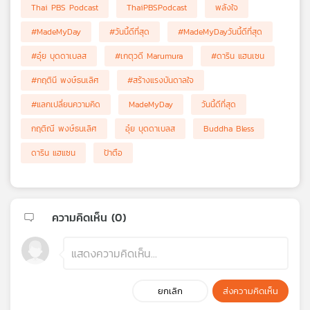
Thai PBS Podcast
ThaiPBSPodcast
พลังใจ
#MadeMyDay
#วันนี้ดีที่สุด
#MadeMyDayวันนี้ดีที่สุด
#อุ๋ย บุดดาเบลส
#เกตุวดี Marumura
#ดาริน แฮนเซน
#กฤตินี พงษ์ธนเลิศ
#สร้างแรงบันดาลใจ
#แลกเปลี่ยนความคิด
MadeMyDay
วันนี้ดีที่สุด
กฤติณี พงษ์ธนเลิศ
อุ๋ย บุดดาเบลส
Buddha Bless
ดาริน แฮแซน
ป้าตือ
ความคิดเห็น (
0
)
ยกเลิก
ส่งความคิดเห็น