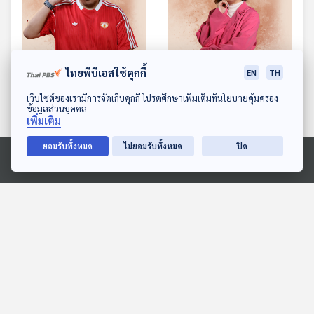
ไทยพีบีเอสใช้คุกกี้
EN
TH
EP. 75: “เจ๊ดำ” วิเคราะห์
EP. 76: Point Of View
แฟนบอลที่มีความสุข…ย่อม
กับชีวิตที่ไม่มีคำว่า "น่าเบื่อ"
ดาวน์โหลด Thai PBS Podcast Application
เว็บไซต์ของเรามีการจัดเก็บคุกกี้ โปรดศึกษาเพิ่มเติมที่นโยบายคุ้มครอง
ข้อมูลส่วนบุคคล
เคยรู้จักทั้งแพ้และชนะ - ศุภ
- วิว ชนัญญา
Made My Day วันนี้ดีที่สุด
Made My Day วันนี้ดีที่สุด
เพิ่มเติม
ชัย หนุมาศ
ยอมรับทั้งหมด
ไม่ยอมรับทั้งหมด
ปิด
ตอนที่เกี่ยวข้อง
Ⓒ 2020 องค์การกระจายเสียงและแพร่ภาพสาธารณะแห่งประเทศไทย