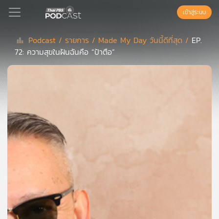
เข้าสู่ระบบ
Podcast /
รายการ /
Made My Day วันนี้ดีที่สุด /
EP.
72: ความสุขในฝันฉันคือ “ป้าตือ”
Podcast
เพล
ย์
ลิ
สต์
แนะนำ
เพล
ย์
ลิ
สต์
ของ