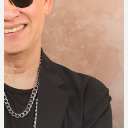
คุณ
เพลง
บทความ
ข่าว
และ
กิจกรรม
เกี่ยว
กับ
เรา