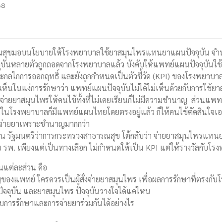
68
ขมอบนโยบายให้โรงพยาบาลใช้ยาสมุนไพรแทนยาแผนปัจจุบัน จำนว
บันหลายตัวถูกถอดจากโรงพยาบาลแล้ว บังคับให้แพทย์แผนปัจจุบันใช้สม
ะกลไกการออกฤทธิ์ และยังถูกกำหนดเป็นตัวชี้วัด (KPI) ของโรงพยาบา
นในแง่การรักษาว่า แพทย์แผนปัจจุบันไม่ได้ไม่เห็นด้วยกับการใช้ย
้จ่ายยาสมุนไพรให้คนไข้ทั้งที่ไม่เคยเรียนก็ไม่มีความชำนาญ ส่วนแพ
ในโรงพยาบาลก็มีแพทย์แผนไทยโดยตรงอยู่แล้ว ก็ให้คนไข้ตัดสินใจเอง
่งจ่ายยาเพราะชำนาญมากกว่า
ทิน รัฐมนตรีว่าการกระทรวงสาธารณสุข โต้กลับว่า จ่ายยาสมุนไพรแทน
งคับ รพ. เพียงแต่เป็นทางเลือก ไม่กำหนดให้เป็น KPI แต่ให้รางวัลกับ
ันแต่ละส่วน คือ
ญของแพทย์ ใครควรเป็นผู้สั่งจ่ายยาสมุนไพร เพื่อผลการรักษาที่ตรงกั
ัจจุบัน และยาสมุนไพร ปัจจุบันวางใจได้แค่ไหน
การรักษาและการจ่ายยาร่วมกันได้อย่างไร