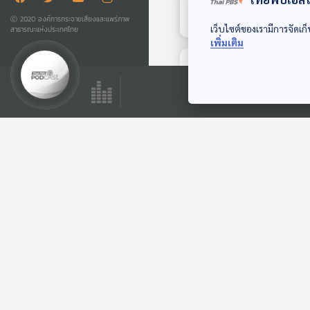
สภาองค์กรของผู้บริโภค
Ⓒ 2020 องค์การกระจายเสียงและแพร่ภาพ
เว็บไซต์ของเรามีการจัดเก็
สาธารณะแห่งประเทศไทย
เพิ่มเติม
ตอนถัดไป
สภาผู้บริโภคเตรียม
ฟ้องคดีช่วยผู้เสียชีวิต
จากก้อนปูนตกใส่รถ
ภูมิคุ้มกัน
ถ.พระราม2 / เตือน
ภัยนายหน้าหลอกรับ
ซื้อคอนโดมิเนียมหลัง
แผ่นดินไหว / กรดอะ
ตอนที่เกี่ยวข้อง