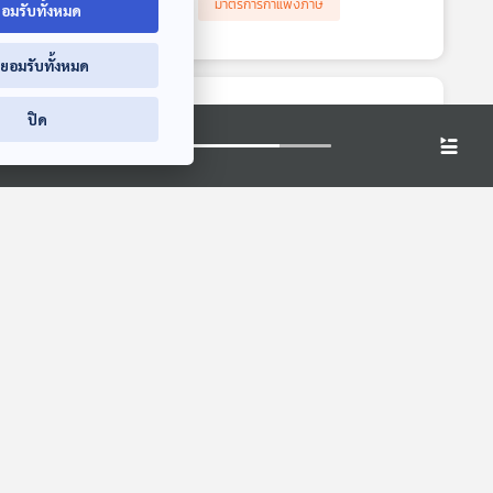
ญชียาหลัก
เนื้อสัตว์นำเข้า
มาตรการกำแพงภาษี
อมรับทั้งหมด
่ยอมรับทั้งหมด
ปิด
ิษปน
ศาลพิพากษา กรุง
ข้อบังคับใหม่เพิ่ม
ไทย ออโต้ลีส เยียวยา
ความคุ้มครองสิทธิ
ับ
ผู้บริโภค / ระวัง!
ของผู้โดยสารเที่ยวบิน
ภูมิคุ้มกัน
ภูมิคุ้มกัน
มิจฉาชีพแอบอ้างเป็น
ระหว่างประเทศหาก
จนท.ธนาคาร โทร
เที่ยวบินล่าช้าหรือ
หลอกให้โอนเงิน / ไม่
ยกเลิก / ลูกชิ้น
ควรดื่มกาแฟเพราะมี