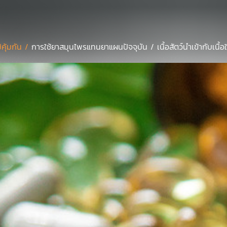
มิคุ้มกัน /
การใช้ยาสมุนไพรแทนยาแผนปัจจุบัน / เนื้อสัตว์นำเข้ากับเน