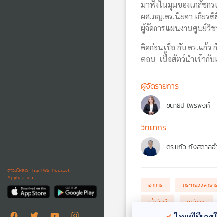
มาฟังในมุมของเภสัชก
ผศ.ภญ.ดร.นิยดา เกียรติยิ
ผู้จัดการแผนงานศูนย์
คิดก่อนเชื่อ กับ ดร.แก้
ตอน เนื้อสัตว์นำเข้ากั
ผู้จัดรายการ
ชนาธิป ไพรพงค์
วิทยากร
ดร.แก้ว กังสดาลอ
ดาวน์โหลด Thai PBS Podcast
Application
อาหาร
กระทรวงสาธา
เนื้อสัตว์
เภสัชกร
ไทยพีบีเอสใช