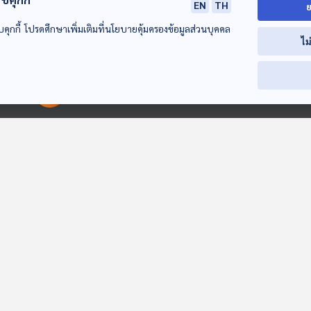
สปสช.
สารเร่งเนื้อแดง
ยาแผนปัจจุบัน
แพทย์แผนปัจจุบัน
บั
EN
TH
ย
บคุกกี้ โปรดศึกษาเพิ่มเติมที่นโยบายคุ้มครองข้อมูลส่วนบุคคล
ไม
00:00:00
00:00:00
ร้องเจ้าของหอพัก
สถานการณ์แก๊งคอล
ผลกระทบสารพ
ย่านรังสิต ทำสัญญา
เซนเตอร์ หลอกไป
เปื้อนแม่น้ำกก / งาน
ไม่เป็นธรรม ละเมิดผู้
ทำงาน-เปิดบัญชีม้า
วิจัยการเปลี่ยนต
ภูมิคุ้มกัน
ภูมิคุ้มกัน
ภูมิคุ้มกัน
เช่า / ผลไม้ที่ควร
ชายแดนไทย-กัมพูชา
เลี่ยงเมื่อต้องกินยา
/ คืบหน้าดำเนินคดี
ลดคอเลสเตอรอลใน
หอพักป้ามหาภัย /
เลือด
ลูกพรุน ลดกระดูก