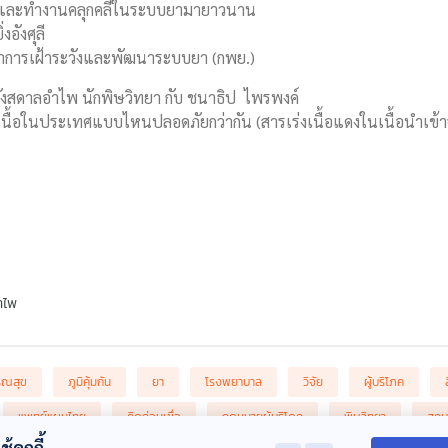
รและทำงานคลุกคลีในระบบยามายาวนาน
่งอังศุลี
วิชาการเฝ้าระวังและพัฒนาระบบยา (กพย.)
ว กังสดาลอำไพ นักพิษวิทยา กับ ชนาธิป ไพรพงค์
บเนื้อในประเทศแบบไหนปลอดภัยกว่ากัน (สารเร่งเนื้อแดงในเนื้อนำเข้
ำไพ
รณสุข
ภูมิคุ้มกัน
ยา
โรงพยาบาล
วิจัย
ผู้บริโภค
แพทย์แผนไทย
คิดก่อนเชื่อ
กฎหมายผู้บริโภค
พิษวิทยา
สคบ
้คุกกี้