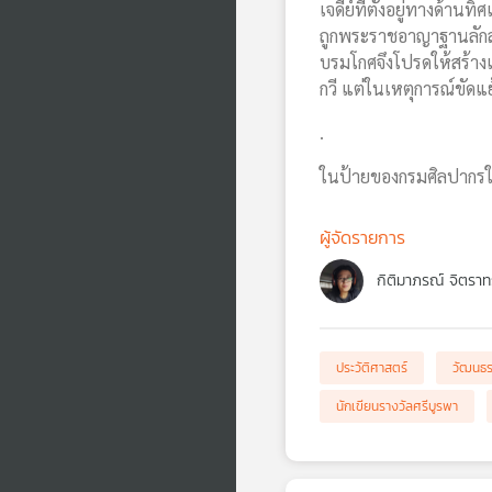
เจดีย์ที่ตั้งอยู่ทางด้า
ถูกพระราชอาญาฐานลักลอ
บรมโกศจึงโปรดให้สร้าง
กวี แต่ในเหตุการณ์ขัดแย
.
ในป้ายของกรมศิลปากรใช้
ผู้จัดรายการ
กิติมาภรณ์ จิตราท
ประวัติศาสตร์
วัฒนธ
นักเขียนรางวัลศรีบูรพา