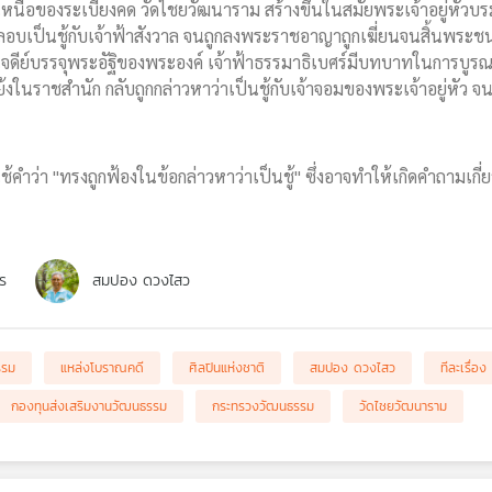
นทิศเหนือของระเบียงคด วัดไชยวัฒนาราม สร้างขึ้นในสมัยพระเจ้าอยู่หัวบ
บเป็นชู้กับเจ้าฟ้าสังวาล จนถูกลงพระราชอาญาถูกเฆี่ยนจนสิ้นพระชน
เจดีย์บรรจุพระอัฐิของพระองค์ เจ้าฟ้าธรรมาธิเบศร์มีบทบาทในการบู
้งในราชสำนัก กลับถูกกล่าวหาว่าเป็นชู้กับเจ้าจอมของพระเจ้าอยู่หัว 
คำว่า "ทรงถูกฟ้องในข้อกล่าวหาว่าเป็นชู้" ซึ่งอาจทำให้เกิดคำถามเกี
ร
สมปอง ดวงไสว
รรม
แหล่งโบราณคดี
ศิลปินแห่งชาติ
สมปอง ดวงไสว
ทีละเรื่อ
กองทุนส่งเสริมงานวัฒนธรรม
กระทรวงวัฒนธรรม
วัดไชยวัฒนาราม