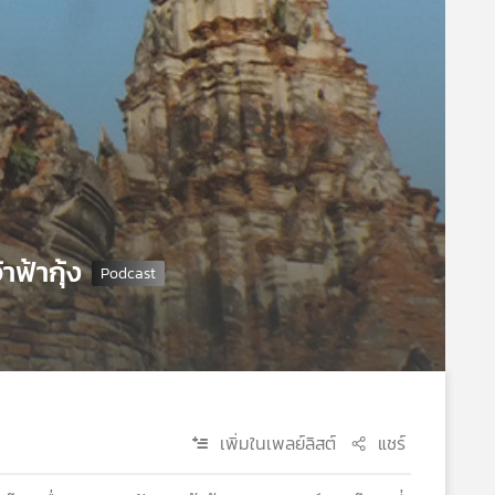
ฟ้ากุ้ง
เพิ่มในเพลย์ลิสต์
แชร์