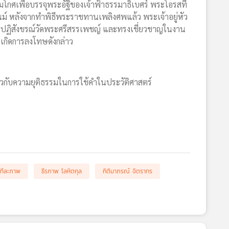
รมโกศเพื่อบรรจุพระอัฐิของเจ้าฟ้าธรรมาธิเบศร์ พระโอรสที่
ม์ หลังจากทำพิธีพระราชทานเพลิงศพแล้ว พระเจ้าอยู่หัว
รณปฏิสังขรณ์วัดพระศรีสรรเพชญ์ และทรงเชี่ยวชาญในงาน
จนเกิดการลงโทษดังกล่าว
่ยวกับความยุติธรรมในการใช้คำในประวัติศาสตร์
ง ทีละภาพ
ธีรภาพ โลหิตกุล
กิติมาภรณ์ จิตราทร